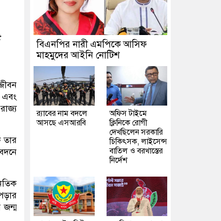
৫
বিএনপির নারী এমপিকে আসিফ
মাহমুদের আইনি নোটিশ
্জীবন
ি এবং
রাজ্য
র‍্যাবের নাম বদলে
অফিস টাইমে
আসছে এসআরবি
ক্লিনিকে রোগী
দেখছিলেন সরকারি
ে তার
চিকিৎসক, লাইসেন্স
বাতিল ও বরখাস্তের
বেদনে
নির্দেশ
নৈতিক
পড়ার
 জন্ম