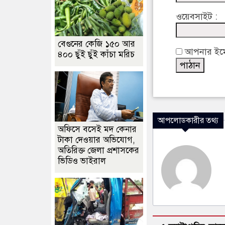
ওয়েবসাইট :
বেগুনের কেজি ১৫০ আর
আপনার ইমেইল
৪০০ ছুঁই ছুঁই কাঁচা মরিচ
আপলোডকারীর তথ্য
অফিসে বসেই মদ কেনার
টাকা দেওয়ার অভিযোগ,
অতিরিক্ত জেলা প্রশাসকের
ভিডিও ভাইরাল