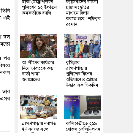
ঢাকা মেট্রোপলিটন
ফ্যাসিবাদের কালো
পুলিশের ১২ ঊর্ধ্বতন
ছায়া সংস্কৃতির
 তিনি
কর্মকর্তাকে বদলি
মাধ্যমে বিদায়
নি এই
করতে হবে : শফিকুর
রহমান
তা দল
র মতো
ার পর
আ.লীগের কার্যক্রম
কুমিল্লার
বিষয়ে
নিয়ে ভারতকে কড়া
ব্রাহ্মণপাড়ায়
ো নকল
বার্তা শামা
পুলিশের বিশেষ
ওবায়েদের
অভিযানে ৪ গ্রেপ্তার,
উদ্ধার এক ভিকটিম
ও তার
। এসব
ব্রাহ্মণপাড়ায় নবাগত
কালিহাতীতে ২১৯
ইউএনওর সঙ্গে
বোতল ফেন্সিডিলসহ