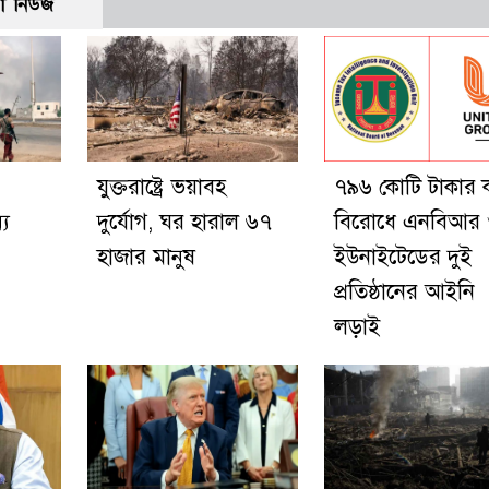
ো নিউজ
যুক্তরাষ্ট্রে ভয়াবহ
৭৯৬ কোটি টাকার 
্য
দুর্যোগ, ঘর হারাল ৬৭
বিরোধে এনবিআর
হাজার মানুষ
ইউনাইটেডের দুই
প্রতিষ্ঠানের আইনি
লড়াই