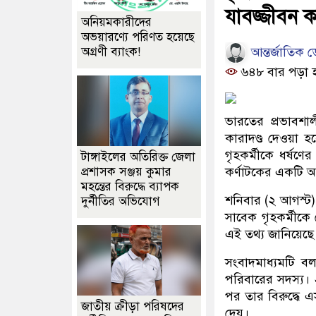
যাবজ্জীবন কা
অনিয়মকারীদের
অভয়ারণ্যে পরিণত হয়েছে
আন্তর্জাতিক ডে
অগ্রণী ব্যাংক!
৬৪৮ বার পড়া 
ভারতের প্রভাবশা
কারাদণ্ড দেওয়া হ
গৃহকর্মীকে ধর্ষণে
টাঙ্গাইলের অতিরিক্ত জেলা
প্রশাসক সঞ্জয় কুমার
কর্ণাটকের একটি 
মহন্তের বিরুদ্ধে ব্যাপক
শনিবার (২ আগস্ট
দুর্নীতির অভিযোগ
সাবেক গৃহকর্মীকে
এই তথ্য জানিয়েছে 
সংবাদমাধ্যমটি বল
পরিবারের সদস্য। 
পর তার বিরুদ্ধে
জাতীয় ক্রীড়া পরিষদের
দেয়।