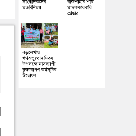
সাংবাদিকদের
রাজশাহীর শীর্ষ
মতবিনিময়
মাদককারবারি
গ্রেপ্তার
বড়লেখায়
গণঅভ্যুত্থান দিবস
উপলক্ষে মাসব্যাপী
বৃক্ষরোপণ কর্মসূচির
উদ্বোধন