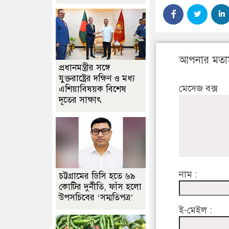
আপনার মতা
প্রধানমন্ত্রীর সঙ্গে
যুক্তরাষ্ট্রের দক্ষিণ ও মধ্য
মেসেজ বক্স
এশিয়াবিষয়ক বিশেষ
দূতের সাক্ষাৎ
নাম :
চট্টগ্রামের ডিসি হতে ৬৯
কোটির দুর্নীতি, ফাঁস হলো
উপসচিবের ‘সম্মতিপত্র’
ই-মেইল :