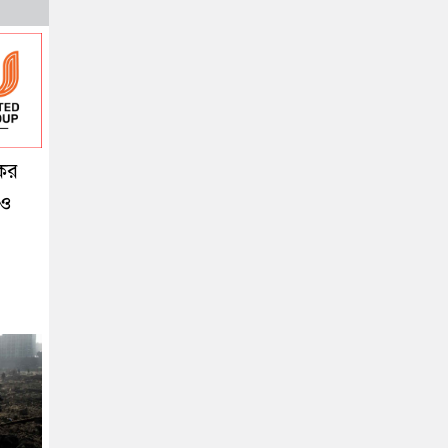
কর
 ও