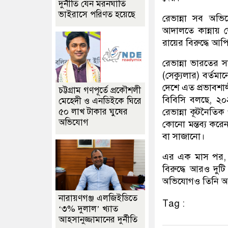
দুর্নীতি যেন মরনঘাতি
ভাইরাসে পরিণত হয়েছে
রেভান্না সব অভি
আদালতে কান্নায় 
রায়ের বিরুদ্ধে আ
রেভান্না ভারতের 
(সেক্যুলার) বর্তমা
দেশে এত প্রভাবশ
চট্টগ্রাম গণপূর্তে প্রকৌশলী
বিবিসি বলছে, ২০
মেহেদী ও এনডিইকে ঘিরে
৫০ লাখ টাকার ঘুষের
রেভান্না কূটনৈতি
অভিযোগ
কোনো মন্তব্য কর
বা সাজানো।
এর এক মাস পর, জ
বিরুদ্ধে আরও দু
অভিযোগও তিনি অস
নারায়ণগঞ্জ এলজিইডিতে
Tag :
‘৩% দুলাল’ খ্যাত
আহসানুজ্জামানের দুর্নীতি