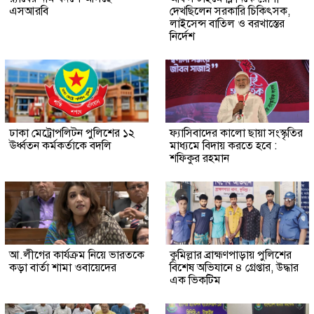
এসআরবি
দেখছিলেন সরকারি চিকিৎসক,
লাইসেন্স বাতিল ও বরখাস্তের
নির্দেশ
ঢাকা মেট্রোপলিটন পুলিশের ১২
ফ্যাসিবাদের কালো ছায়া সংস্কৃতির
ঊর্ধ্বতন কর্মকর্তাকে বদলি
মাধ্যমে বিদায় করতে হবে :
শফিকুর রহমান
আ.লীগের কার্যক্রম নিয়ে ভারতকে
কুমিল্লার ব্রাহ্মণপাড়ায় পুলিশের
কড়া বার্তা শামা ওবায়েদের
বিশেষ অভিযানে ৪ গ্রেপ্তার, উদ্ধার
এক ভিকটিম