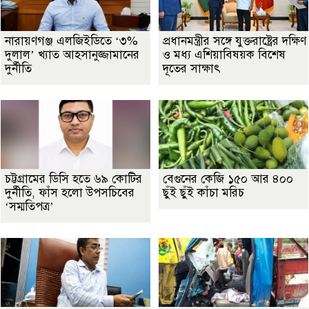
নারায়ণগঞ্জ এলজিইডিতে ‘৩%
প্রধানমন্ত্রীর সঙ্গে যুক্তরাষ্ট্রের দক্ষিণ
দুলাল’ খ্যাত আহসানুজ্জামানের
ও মধ্য এশিয়াবিষয়ক বিশেষ
দুর্নীতি
দূতের সাক্ষাৎ
চট্টগ্রামের ডিসি হতে ৬৯ কোটির
বেগুনের কেজি ১৫০ আর ৪০০
দুর্নীতি, ফাঁস হলো উপসচিবের
ছুঁই ছুঁই কাঁচা মরিচ
‘সম্মতিপত্র’