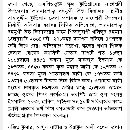
জানা গেছে, এমপিওভুক্ত স্কুল কুড়িগ্রামের নাগেশ্বরী
উপজেলার ডায়নারপাড় বহমুখী উচ্চ বিদ্যালয়। স্থানীয়
সাহাবুদ্দীন কুড়িগ্রাম জেলা প্রশাসক ও নাগেশ্বরী উপজেলা
নির্বাহী অফিসার বরাবর লিখিত অভিযোগে, ডায়নারপাড়
বহমুখী উচ্চ বিদ্যালয়ের নামে শিক্ষানুরাগী খলিলুর রহমান
৬জানুয়ারি ২০০৪খ্ৰী. ২৭৮নম্বর দানপত্র দলিলে ৪৭শতক
জমি লিখে দেয়। অভিযোগে উল্লেখ্য, স্কুলের প্রধান শিক্ষক
বেলাল হোসেন ফ্যাসিস্ট নেতার দাপটে গত ১০জুন
২০০৪সালে ৪৪৫১ কবলা মূলে মফিজুল ইসলাম কে
১৮শতক, ৪৪৫০ কবলা মূলে মন্তাজ আলী কে ১২শতক ও
৪৪৫২ কবলা মূলে শাহজাহান আলী কে ১৭শতক জমি
২৩লাখ ৫০হাজার টাকায় নিয়ে বিক্রি করে। এছাহাক আলী
গংয়ের দানকৃত ৮৯শতক জমির মধ্যে ২০শতক জমিতে
চলছে স্কুলের শিক্ষা কার্যক্রম। অবশিষ্ট জমি স্কুল সংলগ্ন
ইসমাইল, সুরুজ, হাবিল, সাইদুল সহ ১০টি পরিবারের কাছে
মোটা অংকের অর্থ নিয়ে বসতভিটা করে দেওয়ার অভিযোগ
উঠেছে প্রধান শিক্ষকের বিরুদ্ধে।
সঞ্জিত কুমার, আব্দুস সাত্তার ও ইয়াকুব আলী বলেন, প্রধান