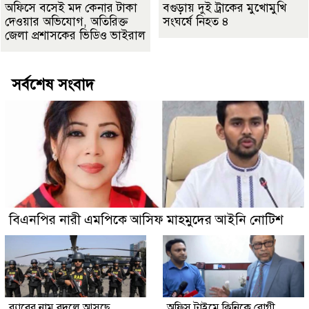
অফিসে বসেই মদ কেনার টাকা
বগুড়ায় দুই ট্রাকের মুখোমুখি
দেওয়ার অভিযোগ, অতিরিক্ত
সংঘর্ষে নিহত ৪
জেলা প্রশাসকের ভিডিও ভাইরাল
সর্বশেষ সংবাদ
বিএনপির নারী এমপিকে আসিফ মাহমুদের আইনি নোটিশ
র‍্যাবের নাম বদলে আসছে
অফিস টাইমে ক্লিনিকে রোগী