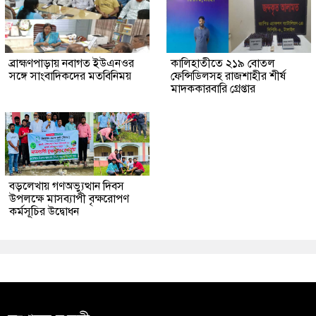
ব্রাহ্মণপাড়ায় নবাগত ইউএনওর
কালিহাতীতে ২১৯ বোতল
সঙ্গে সাংবাদিকদের মতবিনিময়
ফেন্সিডিলসহ রাজশাহীর শীর্ষ
মাদককারবারি গ্রেপ্তার
বড়লেখায় গণঅভ্যুত্থান দিবস
উপলক্ষে মাসব্যাপী বৃক্ষরোপণ
কর্মসূচির উদ্বোধন