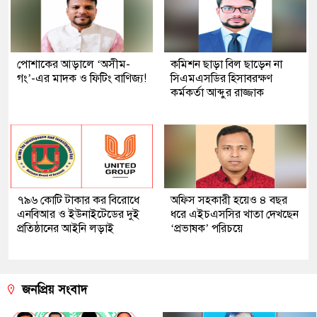
পোশাকের আড়ালে ‘অসীম-
কমিশন ছাড়া বিল ছাড়েন না
গং’-এর মাদক ও ফিটিং বাণিজ্য!
সিএমএসডির হিসাবরক্ষণ
কর্মকর্তা আব্দুর রাজ্জাক
৭৯৬ কোটি টাকার কর বিরোধে
অফিস সহকারী হয়েও ৪ বছর
এনবিআর ও ইউনাইটেডের দুই
ধরে এইচএসসির খাতা দেখছেন
প্রতিষ্ঠানের আইনি লড়াই
‘প্রভাষক’ পরিচয়ে
জনপ্রিয় সংবাদ