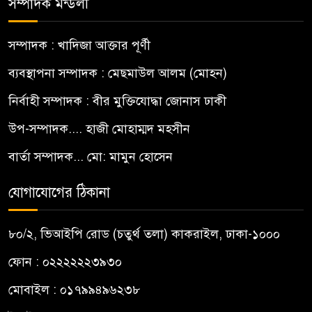
সম্পাদক মন্ডলী
সম্পাদক : খাদিজা আক্তার পূর্ণী
ব্যবস্থাপনা সম্পাদক : মেছমাউল আলম (মোহন)
নির্বাহী সম্পাদক : বীর মুক্তিযোদ্ধা জোনাস ঢাকী
উপ-সম্পাদক.... হাজী মোহাম্মদ মহসীন
বার্তা সম্পাদক... মো: মামুন হোসেন
যোগাযোগের ঠিকানা
৮০/২, ভিআইপি রোড (চতুর্থ তলা) কাকরাইল, ঢাকা-১০০০
ফোন : ০২২২২২২৩৯৩০
মোবাইল : ০১৭৯৯৪৯৬২৩৮