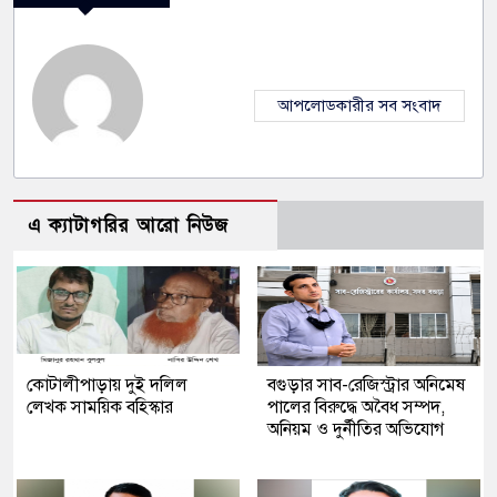
আপলোডকারীর সব সংবাদ
এ ক্যাটাগরির আরো নিউজ
কোটালীপাড়ায় দুই দলিল
বগুড়ার সাব-রেজিস্ট্রার অনিমেষ
লেখক সাময়িক বহিস্কার
পালের বিরুদ্ধে অবৈধ সম্পদ,
অনিয়ম ও দুর্নীতির অভিযোগ