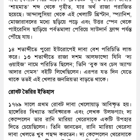
‘শাহমাত’ শব্দ থেকে গৃহীত, যার অর্থ রাজা পরাজিত
হয়েছে। আন্দালুসিয়া থেকে এই খেলাটি খ্রিস্টান, স্প্যানিশ,
মোজারাবদের মধ্যে ছড়িয়ে পড়ে এবং উত্তর স্পেন থেকে
পাইরেনিস ছাড়িয়ে পর্বতমালা পেরিয়ে সাউদার্ন ফ্রান্স পর্যন্ত
পৌঁছে যায়।
১৪ শতাব্দীতে পুরো ইউরোপেই দাবা বেশ পরিচিতি লাভ
করে। ১৩ শতাব্দীতে রাজা দশম আলফান্সো যিনি ‘দ্য
ওয়াইজ’ নামে পরিচিত ছিলেন; তিনি ‘বুক অব চেস অ্যান্ড
আদার গেমস’ বইটি লিখেছিলেন। এরপর যত দিন যেতে
থাকে ততই এই খেলার জনপ্রিয়তা বাড়তে থাকে।
রোবট তৈরির ইতিহাস
১৭৬৯ সালে প্রথম রোবট দাবা খেলোয়াড় আবিষ্কৃত হয়।
হাঙ্গেরির বিখ্যাত আবিষ্কারক এবং লেখক উলফগ্যাং দ্য
কেম্পেলেন তার রানি মারিয়া থেরেসাকে একটি উপহার
দিতে চেয়েছিলেন। তিনি জানতেন, রানি মারিয়া থেরেসা
দাবা খেলতে খুব পছন্দ করতেন। দ্য কেম্পেলেন থেরেসাকে