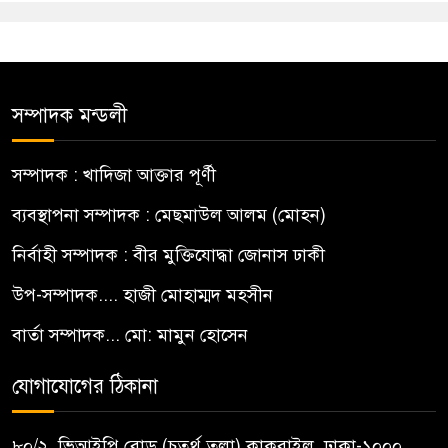
সম্পাদক মন্ডলী
সম্পাদক : খাদিজা আক্তার পূর্ণী
ব্যবস্থাপনা সম্পাদক : মেছমাউল আলম (মোহন)
নির্বাহী সম্পাদক : বীর মুক্তিযোদ্ধা জোনাস ঢাকী
উপ-সম্পাদক.... হাজী মোহাম্মদ মহসীন
বার্তা সম্পাদক... মো: মামুন হোসেন
যোগাযোগের ঠিকানা
৮০/২, ভিআইপি রোড (চতুর্থ তলা) কাকরাইল, ঢাকা-১০০০