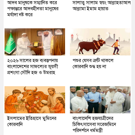
আদব মানুষকে সম্মানিত করে
সালাতু সালাম স্বয়ং আল্লাহতাআল
পক্ষান্তরে আদবহীনতা মানুষের
আল্লামা ইমাম হায়াত
মর্যাদা নষ্ট করে
২০২৬ সালের হজ ব্যবস্তপনায়
পশুর যেসব ত্রুটি থাকলে
বাংলাদেশের সাফল্যের ভূয়সী
কোরবানি শুদ্ধ হয় না
প্রশংসা সৌদি হজ ও উমরাহ
ইসলামের ইতিহাসে মুমিনের
বাংলাদেশি হজযাত্রীদের
কোরবানি
চিকিৎসাসেবা সরেজমিনে
পরিদর্শনে ধর্মমন্ত্রী