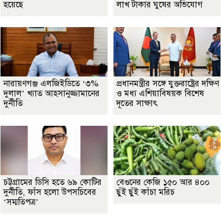
হয়েছে
লাখ টাকার ঘুষের অভিযোগ
নারায়ণগঞ্জ এলজিইডিতে ‘৩%
প্রধানমন্ত্রীর সঙ্গে যুক্তরাষ্ট্রের দক্ষিণ
দুলাল’ খ্যাত আহসানুজ্জামানের
ও মধ্য এশিয়াবিষয়ক বিশেষ
দুর্নীতি
দূতের সাক্ষাৎ
চট্টগ্রামের ডিসি হতে ৬৯ কোটির
বেগুনের কেজি ১৫০ আর ৪০০
দুর্নীতি, ফাঁস হলো উপসচিবের
ছুঁই ছুঁই কাঁচা মরিচ
‘সম্মতিপত্র’