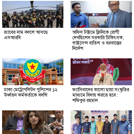
র‍্যাবের নাম বদলে আসছে
অফিস টাইমে ক্লিনিকে রোগী
এসআরবি
দেখছিলেন সরকারি চিকিৎসক,
লাইসেন্স বাতিল ও বরখাস্তের
নির্দেশ
ঢাকা মেট্রোপলিটন পুলিশের ১২
ফ্যাসিবাদের কালো ছায়া সংস্কৃতির
ঊর্ধ্বতন কর্মকর্তাকে বদলি
মাধ্যমে বিদায় করতে হবে :
শফিকুর রহমান