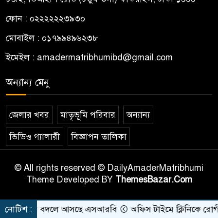
ফোন : ০২২২২২২৩৯৩০
মোবাইল : ০১৭৯৯৪৯৬২৩৮
ইমেইল :
amadermatribhumibd@gmail.com
অন্যান্য মেনু
জেলার খবর
মাতৃভূমি পরিবার
অন্যান্য
ভিডিও গ্যালারী
বিজ্ঞাপন তালিকা
© All rights reserved © DailyAmaderMatribhumi
Theme Developed BY
ThemesBazar.Com
ের নাম বদলে আসছে এসআরবি
নোটিশ :
অফিস টাইমে ক্লিনিকে রোগী দেখছি