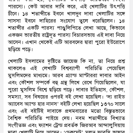
পারস্যে। কেউ আবার দাবি করে, এই খেলাটির উৎপত্তি
চীনে। ১৪ শতাব্দীতে ইবনে খালদুন দাবা খেলাটির সঙ্গে
সাসসা ইবনে দাহিরের সংযোগ তুলে ধরেছিলেন। ১৪
শতাব্দীর একটি পারস্য পাণ্ডুলিপিতে লেখা আছে, কিভাবে
একজন ভারতীয় রাষ্ট্রদূত পারস্য বিচারসভায় এই দাবা নিয়ে
আসেন। এখান থেকেই এটি আরবদের দ্বারা পুরো ইউরোপে
ছড়িয়ে পড়ে।
খেলাটি ইসলামের দৃষ্টিতে জায়েজ কি না, তা নিয়ে প্রশ্ন
থাকলেও এই লেখাটি বিশ্বব্যাপী পরিচিতি পেয়েছিল
মুসলিমদের মাধ্যমে। আরব গ্র্যান্ড মাস্টাররা দাবার আইন
এবং কৌশল সম্পর্কে বহু গ্রন্থ লিখে রেখে গিয়েছিলেন, যা
পুরো মুসলিম বিশ্বে ছড়িয়ে পড়ে। দাবার ইতিহাস, কৌশল,
সমস্যা, সব বিষয়ের ওপরই বই লেখা হয়েছিল। ‘দ্য রাইড
অ্যাবেস অ্যান্ড হার নানস’ বইটি লেখা হয়েছিল ১৩৭০ সালে
এবং এই বইটিই দাবাকে প্রথমবারের মতো বিস্তৃতভাবে
বৈশ্বিক পরিচিতি পাইয়ে দেয়। নবম শতাব্দীতে বিখ্যাত
সংগীতজ্ঞ এবং ফ্যাশন ট্রেন্ড প্রবর্তক জিরআব আন্দালুসিয়ায়
দাবা খেলাটি নিয়ে আসেন। ‘চেকমেট’ মূলত ফারসি ভাষার