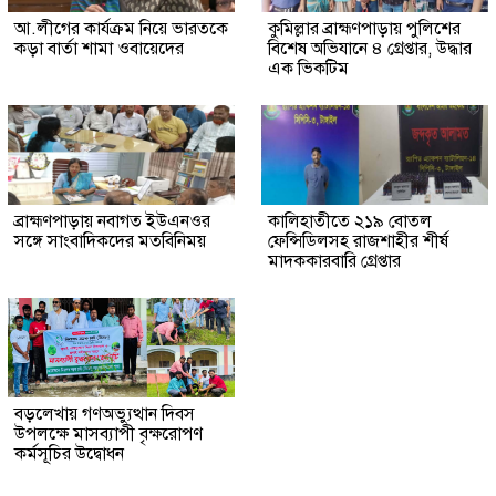
আ.লীগের কার্যক্রম নিয়ে ভারতকে
কুমিল্লার ব্রাহ্মণপাড়ায় পুলিশের
কড়া বার্তা শামা ওবায়েদের
বিশেষ অভিযানে ৪ গ্রেপ্তার, উদ্ধার
এক ভিকটিম
ব্রাহ্মণপাড়ায় নবাগত ইউএনওর
কালিহাতীতে ২১৯ বোতল
সঙ্গে সাংবাদিকদের মতবিনিময়
ফেন্সিডিলসহ রাজশাহীর শীর্ষ
মাদককারবারি গ্রেপ্তার
বড়লেখায় গণঅভ্যুত্থান দিবস
উপলক্ষে মাসব্যাপী বৃক্ষরোপণ
কর্মসূচির উদ্বোধন