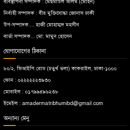
ব্যবস্থাপনা সম্পাদক : মেছমাউল আলম (মোহন)
নির্বাহী সম্পাদক : বীর মুক্তিযোদ্ধা জোনাস ঢাকী
উপ-সম্পাদক.... হাজী মোহাম্মদ মহসীন
বার্তা সম্পাদক... মো: মামুন হোসেন
যোগাযোগের ঠিকানা
৮০/২, ভিআইপি রোড (চতুর্থ তলা) কাকরাইল, ঢাকা-১০০০
ফোন : ০২২২২২২৩৯৩০
মোবাইল : ০১৭৯৯৪৯৬২৩৮
ইমেইল :
amadermatribhumibd@gmail.com
অন্যান্য মেনু