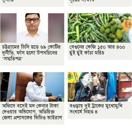
চট্টগ্রামের ডিসি হতে ৬৯ কোটির
বেগুনের কেজি ১৫০ আর ৪০০
দুর্নীতি, ফাঁস হলো উপসচিবের
ছুঁই ছুঁই কাঁচা মরিচ
‘সম্মতিপত্র’
অফিসে বসেই মদ কেনার টাকা
বগুড়ায় দুই ট্রাকের মুখোমুখি
দেওয়ার অভিযোগ, অতিরিক্ত
সংঘর্ষে নিহত ৪
জেলা প্রশাসকের ভিডিও ভাইরাল