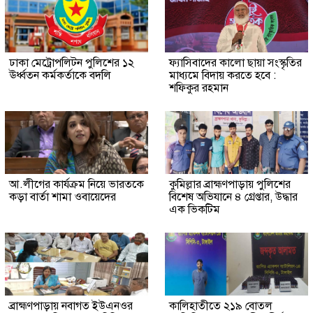
ঢাকা মেট্রোপলিটন পুলিশের ১২
ফ্যাসিবাদের কালো ছায়া সংস্কৃতির
ঊর্ধ্বতন কর্মকর্তাকে বদলি
মাধ্যমে বিদায় করতে হবে :
শফিকুর রহমান
আ.লীগের কার্যক্রম নিয়ে ভারতকে
কুমিল্লার ব্রাহ্মণপাড়ায় পুলিশের
কড়া বার্তা শামা ওবায়েদের
বিশেষ অভিযানে ৪ গ্রেপ্তার, উদ্ধার
এক ভিকটিম
ব্রাহ্মণপাড়ায় নবাগত ইউএনওর
কালিহাতীতে ২১৯ বোতল