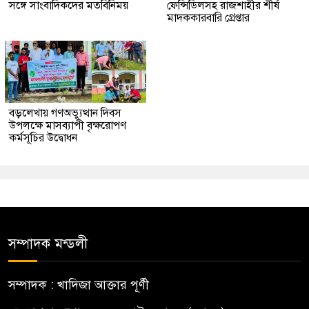
সঙ্গে সাংবাদিকদের মতবিনিময়
ফেন্সিডিলসহ রাজশাহীর শীর্ষ
মাদককারবারি গ্রেপ্তার
বড়লেখায় গণঅভ্যুত্থান দিবস
উপলক্ষে মাসব্যাপী বৃক্ষরোপণ
কর্মসূচির উদ্বোধন
সম্পাদক মন্ডলী
সম্পাদক : খাদিজা আক্তার পূর্ণী