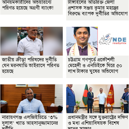
অনিয়মকারীদের অভয়ারণ্যে
টাঙ্গাইলের অতিরিক্ত জেলা
পরিণত হয়েছে অগ্রণী ব্যাংক!
প্রশাসক সঞ্জয় কুমার মহন্তের
বিরুদ্ধে ব্যাপক দুর্নীতির অভিযোগ
জাতীয় ক্রীড়া পরিষদের দুর্নীতি
চট্টগ্রাম গণপূর্তে প্রকৌশলী
যেন মরনঘাতি ভাইরাসে পরিণত
মেহেদী ও এনডিইকে ঘিরে ৫০
হয়েছে
লাখ টাকার ঘুষের অভিযোগ
নারায়ণগঞ্জ এলজিইডিতে ‘৩%
প্রধানমন্ত্রীর সঙ্গে যুক্তরাষ্ট্রের দক্ষিণ
দুলাল’ খ্যাত আহসানুজ্জামানের
ও মধ্য এশিয়াবিষয়ক বিশেষ
দুর্নীতি
দূতের সাক্ষাৎ