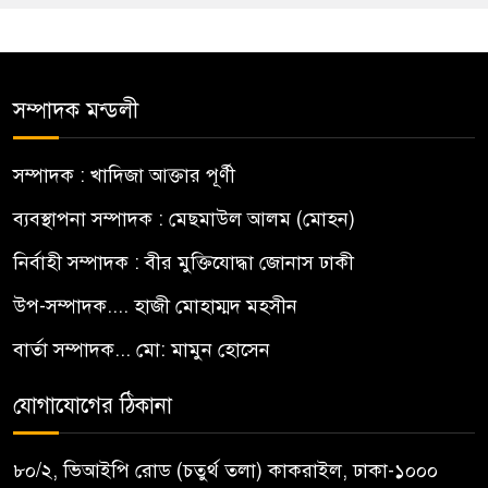
সম্পাদক মন্ডলী
সম্পাদক : খাদিজা আক্তার পূর্ণী
ব্যবস্থাপনা সম্পাদক : মেছমাউল আলম (মোহন)
নির্বাহী সম্পাদক : বীর মুক্তিযোদ্ধা জোনাস ঢাকী
উপ-সম্পাদক.... হাজী মোহাম্মদ মহসীন
বার্তা সম্পাদক... মো: মামুন হোসেন
যোগাযোগের ঠিকানা
৮০/২, ভিআইপি রোড (চতুর্থ তলা) কাকরাইল, ঢাকা-১০০০