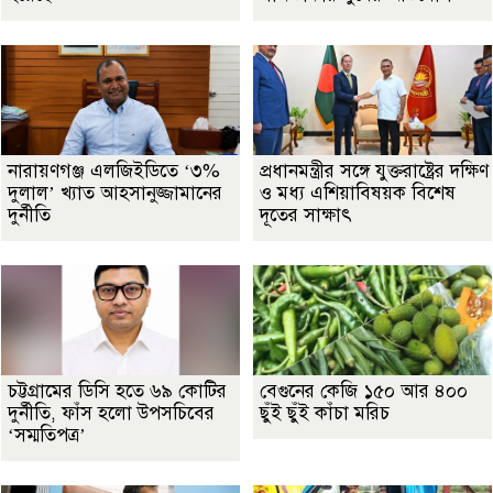
নারায়ণগঞ্জ এলজিইডিতে ‘৩%
প্রধানমন্ত্রীর সঙ্গে যুক্তরাষ্ট্রের দক্ষিণ
দুলাল’ খ্যাত আহসানুজ্জামানের
ও মধ্য এশিয়াবিষয়ক বিশেষ
দুর্নীতি
দূতের সাক্ষাৎ
চট্টগ্রামের ডিসি হতে ৬৯ কোটির
বেগুনের কেজি ১৫০ আর ৪০০
দুর্নীতি, ফাঁস হলো উপসচিবের
ছুঁই ছুঁই কাঁচা মরিচ
‘সম্মতিপত্র’