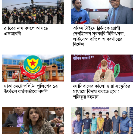
র‍্যাবের নাম বদলে আসছে
অফিস টাইমে ক্লিনিকে রোগী
এসআরবি
দেখছিলেন সরকারি চিকিৎসক,
লাইসেন্স বাতিল ও বরখাস্তের
নির্দেশ
ঢাকা মেট্রোপলিটন পুলিশের ১২
ফ্যাসিবাদের কালো ছায়া সংস্কৃতির
ঊর্ধ্বতন কর্মকর্তাকে বদলি
মাধ্যমে বিদায় করতে হবে :
শফিকুর রহমান