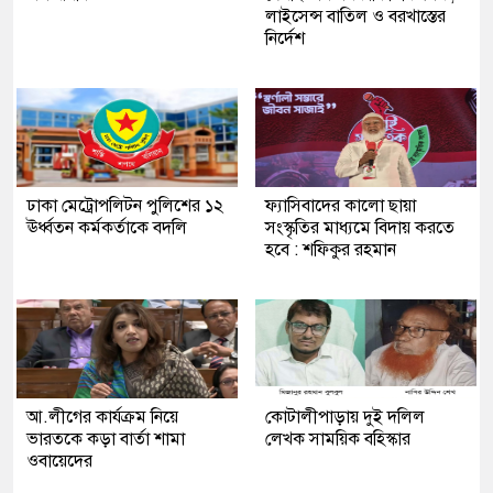
লাইসেন্স বাতিল ও বরখাস্তের
নির্দেশ
ঢাকা মেট্রোপলিটন পুলিশের ১২
ফ্যাসিবাদের কালো ছায়া
ঊর্ধ্বতন কর্মকর্তাকে বদলি
সংস্কৃতির মাধ্যমে বিদায় করতে
হবে : শফিকুর রহমান
আ.লীগের কার্যক্রম নিয়ে
কোটালীপাড়ায় দুই দলিল
ভারতকে কড়া বার্তা শামা
লেখক সাময়িক বহিস্কার
ওবায়েদের