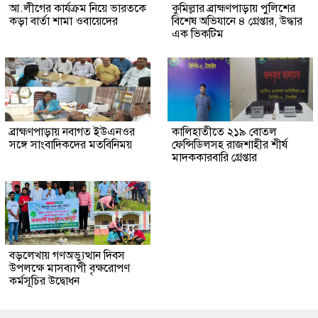
আ.লীগের কার্যক্রম নিয়ে ভারতকে
কুমিল্লার ব্রাহ্মণপাড়ায় পুলিশের
কড়া বার্তা শামা ওবায়েদের
বিশেষ অভিযানে ৪ গ্রেপ্তার, উদ্ধার
এক ভিকটিম
ব্রাহ্মণপাড়ায় নবাগত ইউএনওর
কালিহাতীতে ২১৯ বোতল
সঙ্গে সাংবাদিকদের মতবিনিময়
ফেন্সিডিলসহ রাজশাহীর শীর্ষ
মাদককারবারি গ্রেপ্তার
বড়লেখায় গণঅভ্যুত্থান দিবস
উপলক্ষে মাসব্যাপী বৃক্ষরোপণ
কর্মসূচির উদ্বোধন