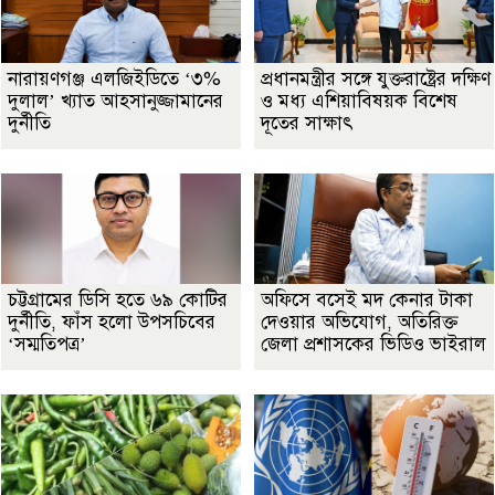
নারায়ণগঞ্জ এলজিইডিতে ‘৩%
প্রধানমন্ত্রীর সঙ্গে যুক্তরাষ্ট্রের দক্ষিণ
দুলাল’ খ্যাত আহসানুজ্জামানের
ও মধ্য এশিয়াবিষয়ক বিশেষ
দুর্নীতি
দূতের সাক্ষাৎ
চট্টগ্রামের ডিসি হতে ৬৯ কোটির
অফিসে বসেই মদ কেনার টাকা
দুর্নীতি, ফাঁস হলো উপসচিবের
দেওয়ার অভিযোগ, অতিরিক্ত
‘সম্মতিপত্র’
জেলা প্রশাসকের ভিডিও ভাইরাল