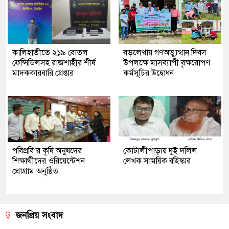
কালিহাতীতে ২১৯ বোতল
বড়লেখায় গণঅভ্যুত্থান দিবস
ফেন্সিডিলসহ রাজশাহীর শীর্ষ
উপলক্ষে মাসব্যাপী বৃক্ষরোপণ
মাদককারবারি গ্রেপ্তার
কর্মসূচির উদ্বোধন
পবিপ্রবি’র কৃষি অনুষদের
কোটালীপাড়ায় দুই দলিল
শিক্ষার্থীদের ওরিয়েন্টেশন
লেখক সাময়িক বহিস্কার
প্রোগ্রাম অনুষ্ঠিত
জনপ্রিয় সংবাদ