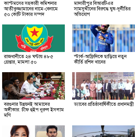
কাস্টমসের সহকারী কমিশনার
মাদারীপুর বিআরটিএর
আতীকুজ্জামানের নামে-বেনামে
সামসুদ্দীনের বিরুদ্ধে ঘুষ-দুর্নীতির
৫০ কোটি টাকার সম্পদ
অভিযোগ
রাজধানীতে ২৪ ঘণ্টায় ৪৮৫
স্টার্ক-আফ্রিদিকে ছাড়িয়ে নতুন
গ্রেপ্তার, মামলা ৫০
কীর্তি রশিদ খানের
বরগুনার উন্নয়নই আমাদের
ড্যাবের প্রতিষ্ঠাবার্ষিকীতে প্রধানমন্ত্রী
অঙ্গীকার: চীফ হুইপ নুরুল ইসলাম
মণি