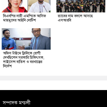
বিএনপির নারী এমপিকে আসিফ
র‍্যাবের নাম বদলে আসছে
মাহমুদের আইনি নোটিশ
এসআরবি
অফিস টাইমে ক্লিনিকে রোগী
দেখছিলেন সরকারি চিকিৎসক,
লাইসেন্স বাতিল ও বরখাস্তের
নির্দেশ
সম্পাদক মন্ডলী