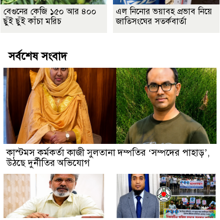
বেগুনের কেজি ১৫০ আর ৪০০
এল নিনোর ভয়াবহ প্রভাব নিয়ে
ছুঁই ছুঁই কাঁচা মরিচ
জাতিসংঘের সতর্কবার্তা
সর্বশেষ সংবাদ
কাস্টমস কর্মকর্তা কাজী সুলতানা দম্পতির ‘সম্পদের পাহাড়’,
উঠছে দুর্নীতির অভিযোগ