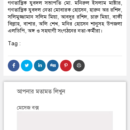
গণতান্ত্রিক যুবদল সভাপতি মো. মনিরুল ইসলাম মাষ্টার,
গণতান্ত্রিক যুবদল নেতা মোবারক হোসেন, হারুন অর রশিদ,
সলিমুজ্জামান সলিম মিয়া, আবদুর রশিদ, চারু মিয়া, বাকী
বিল্লাহ, বাশার, অলি শেখ, মনির হোসেন শানুসহ উপজলা
এলডিপি, অঙ্গ ও সহযাগী সংগঠনের নতা-কর্মীরা।
Tag :
আপনার মতামত লিখুন
মেসেজ বক্স