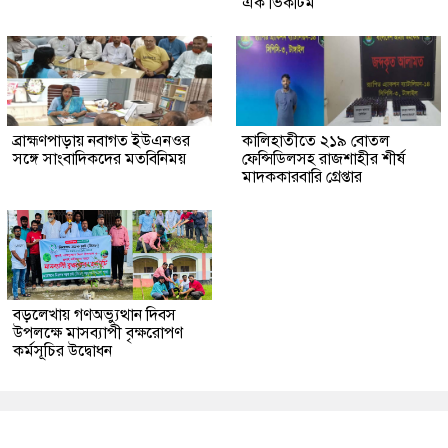
এক ভিকটিম
ব্রাহ্মণপাড়ায় নবাগত ইউএনওর
কালিহাতীতে ২১৯ বোতল
সঙ্গে সাংবাদিকদের মতবিনিময়
ফেন্সিডিলসহ রাজশাহীর শীর্ষ
মাদককারবারি গ্রেপ্তার
বড়লেখায় গণঅভ্যুত্থান দিবস
উপলক্ষে মাসব্যাপী বৃক্ষরোপণ
কর্মসূচির উদ্বোধন