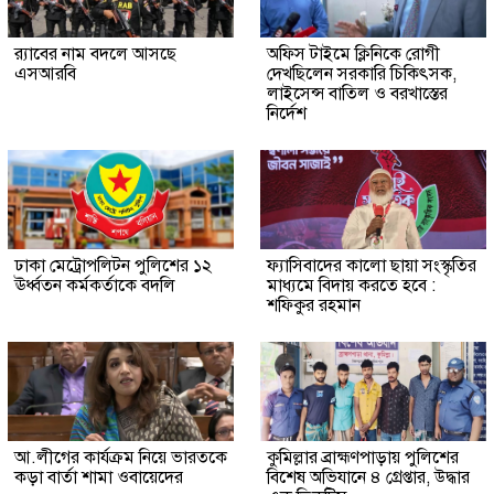
র‍্যাবের নাম বদলে আসছে
অফিস টাইমে ক্লিনিকে রোগী
এসআরবি
দেখছিলেন সরকারি চিকিৎসক,
লাইসেন্স বাতিল ও বরখাস্তের
নির্দেশ
ঢাকা মেট্রোপলিটন পুলিশের ১২
ফ্যাসিবাদের কালো ছায়া সংস্কৃতির
ঊর্ধ্বতন কর্মকর্তাকে বদলি
মাধ্যমে বিদায় করতে হবে :
শফিকুর রহমান
আ.লীগের কার্যক্রম নিয়ে ভারতকে
কুমিল্লার ব্রাহ্মণপাড়ায় পুলিশের
কড়া বার্তা শামা ওবায়েদের
বিশেষ অভিযানে ৪ গ্রেপ্তার, উদ্ধার