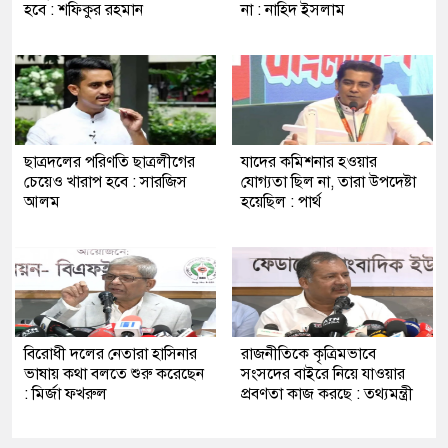
হবে : শফিকুর রহমান
না : নাহিদ ইসলাম
ছাত্রদলের পরিণতি ছাত্রলীগের
যাদের কমিশনার হওয়ার
চেয়েও খারাপ হবে : সারজিস
যোগ্যতা ছিল না, তারা উপদেষ্টা
আলম
হয়েছিল : পার্থ
বিরোধী দলের নেতারা হাসিনার
রাজনীতিকে কৃত্রিমভাবে
ভাষায় কথা বলতে শুরু করেছেন
সংসদের বাইরে নিয়ে যাওয়ার
: মির্জা ফখরুল
প্রবণতা কাজ করছে : তথ্যমন্ত্রী