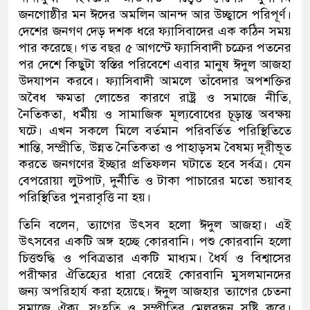
জনগোষ্ঠীর মন ঈদের অমলিন আনন্দ আর উচ্ছ্বাসে পরিপূর্ণ।
দেশের জনগণ দেড় দশক ধরে ফ্যাসিবাদের এক কঠিন সময়
পার করেছে। গত বছর ৫ আগস্টে ফ্যাসিবাদী চক্রের পতনের
পর দেশে কিছুটা স্বস্তির পরিবেশে এবার মানুষ ঈদুল আজহা
উদযাপন করবে। ফ্যাসিবাদী আমলে তাঁবেদার অপশক্তির
অবৈধ ক্ষমতা লোভের কারণে রাষ্ট্র ও সমাজে নীতি,
নৈতিকতা, ধর্মীয় ও সামাজিক মূল্যবোধের চূড়ান্ত অবক্ষয়
ঘটে। এখন সকলে মিলে বর্তমান পরিবর্তিত পরিস্থিতিতে
শান্তি, সম্প্রীতি, উন্নত নৈতিকতা ও পাহাড়সম বৈষম্য দূরীভূত
করতে জনগণের ইচ্ছার প্রতিফলন ঘটাতে হবে সর্বত্র। যেন
বেপরোয়া লুটপাট, দুর্নীতি ও টাকা পাচারের মতো ভয়াবহ
পরিস্থিতির পুনরাবৃত্তি না হয়।
তিনি বলেন, ত্যাগের উৎসব হলো ঈদুল আজহা। এই
উৎসবের একটি অঙ্গ হচ্ছে কোরবানি। পশু কোরবানি হলো
চিত্তশুদ্ধি ও পবিত্রতার একটি মাধ্যম। ধৈর্য ও বিশ্বাসের
পরীক্ষার ঐতিহ্যের ধারা বেয়েই কোরবানি মুসলমানদের
জন্য অপরিহার্য করা হয়েছে। ঈদুল আজহার ত্যাগের চেতনা
সমাজে ঐক্য, সংহতি ও সম্প্রীতির মেলবন্ধন সৃষ্টি করে।