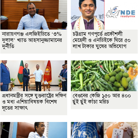
নারায়ণগঞ্জ এলজিইডিতে ‘৩%
চট্টগ্রাম গণপূর্তে প্রকৌশলী
দুলাল’ খ্যাত আহসানুজ্জামানের
মেহেদী ও এনডিইকে ঘিরে ৫০
দুর্নীতি
লাখ টাকার ঘুষের অভিযোগ
প্রধানমন্ত্রীর সঙ্গে যুক্তরাষ্ট্রের দক্ষিণ
বেগুনের কেজি ১৫০ আর ৪০০
ও মধ্য এশিয়াবিষয়ক বিশেষ
ছুঁই ছুঁই কাঁচা মরিচ
দূতের সাক্ষাৎ