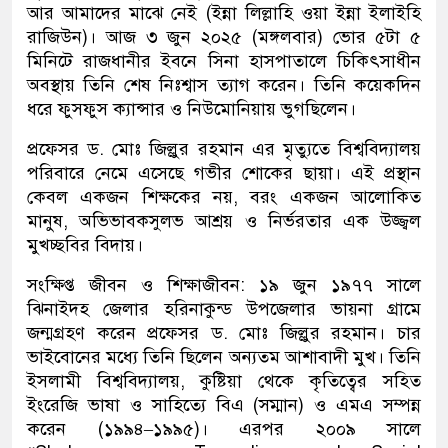
আর আমাদের মাঝে নেই (ইন্না লিল্লাহি ওয়া ইন্না ইলাইহি
রাজিউন)। আজ ৩ জুন ২০২৫ (মঙ্গলবার) ভোর ৫টা ৫
মিনিটে রাজধানীর ইবনে সিনা হাসপাতালে চিকিৎসাধীন
অবস্থায় তিনি শেষ নিঃশ্বাস ত্যাগ করেন। তিনি কয়েকদিন
ধরে ফুসফুস ক্যান্সার ও নিউমোনিয়ায় ভুগছিলেন।
প্রফেসর ড. মোঃ জিল্লুর রহমান এর মৃত্যুতে বিশ্ববিদ্যালয়
পরিবারে নেমে এসেছে গভীর শোকের ছায়া। এই প্রস্থান
কেবল একজন শিক্ষকের নয়, বরং একজন আলোকিত
মানুষ, অভিভাবকসুলভ আশ্রয় ও নির্ভরতার এক উজ্জ্বল
মুখচ্ছবির বিদায়।
সংক্ষিপ্ত জীবন ও শিক্ষাজীবন: ১৯ জুন ১৯৭৭ সালে
ঝিনাইদহ জেলার হরিনাকুন্ড উপজেলার ভায়না গ্রামে
জন্মগ্রহণ করেন প্রফেসর ড. মোঃ জিল্লুর রহমান। চার
ভাইবোনের মধ্যে তিনি ছিলেন অন্যতম আশাবাদী মুখ। তিনি
ইসলামী বিশ্ববিদ্যালয়, কুষ্টিয়া থেকে কৃতিত্বের সহিত
ইংরেজি ভাষা ও সাহিত্যে বিএ (সম্মান) ও এমএ সম্পন্ন
করেন (১৯৯৪–১৯৯৫)। এরপর ২০০৯ সালে