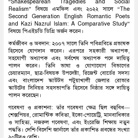
“Shakespearean Tragedies and Social
Realism” বিষয়ে এমফিল এবং ২০২২ সালে “The
Second Generation English Romantic Poets
and Kazi Nazrul Islam: A Comparative Study”
বিষয়ে পিএইচডি ডিগ্রি অর্জন করেন।
কর্মজীবন ও অবদান: ২০০৭ সালে তিনি পবিপ্রবিতে প্রভাষক
হিসেবে যোগদান করেন। এরপরে সহকারী অধ্যাপক,
সহযোগী অধ্যাপক এবং সর্বশেষ অধ্যাপক পদে দায়িত্ব
পালন করেন। তিনি ভাষা ও যোগাযোগ বিভাগের
চেয়ারম্যান, ছাত্র-বিষয়ক উপদেষ্টা, রিজেন্ট বোর্ডের সদস্য
এবং বাংলাদেশ স্কাউটস পটুয়াখালী জেলার রোভার
স্কাউটের সিনিয়র সহসভাপতি হিসেবে নিষ্ঠার সঙ্গে দায়িত্ব
পালন করেছেন।
গবেষণা ও প্রকাশনা: তাঁর গবেষণা ক্ষেত্র ছিল বহুবিধ—
শেক্সপিয়র, রোমান্টিক কবিতা, ইকো-পোয়েট্রি, মানবাধিকার
ও সাহিত্য, নজরুল গবেষণা, এবং ইংরেজি শিক্ষায় নতুন
পদ্ধতি। দেশি-বিদেশি জার্নালে তাঁর প্রকাশিত প্রবন্ধের সংখ্যা
২০টিরও বেশি।