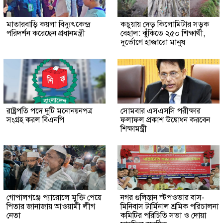
মাতারবাড়ি কয়লা বিদ্যুৎকেন্দ্র
কচুয়ায় দেড় কিলোমিটার সড়ক
পরিদর্শন করেছেন প্রধানমন্ত্রী
বেহাল: ঝুঁকিতে ২৫০ শিক্ষার্থী,
দুর্ভোগে হাজারো মানুষ
রাষ্ট্রপতি পদে দুটি মনোনয়নপত্র
সোমবার এসএসসি পরীক্ষার
সংগ্রহ করল বিএনপি
ফলাফল প্রকাশ উদ্বোধন করবেন
শিক্ষামন্ত্রী
গোপালগঞ্জে প্যারোলে মুক্তি পেয়ে
নগর গুলিস্তান স্টপওভার বাস-
পিতার জানাজায় আওয়ামী লীগ
মিনিবাস টার্মিনাল শ্রমিক পরিচালনা
নেতা
কমিটির পরিচিতি সভা ও দোয়া