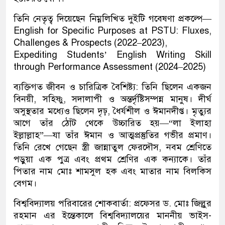
তিনি নেতৃত্ব দিয়েছেন নিম্নলিখিত দুইটি গবেষণা প্রকল্পে—
English for Specific Purposes at PSTU: Fluxes,
Challenges & Prospects (2022–2023),
Expediting Students’ English Writing Skill
through Performance Assessment (2024–2025)
ব্যক্তিগত জীবন ও চারিত্রিক বৈশিষ্ট্য: তিনি ছিলেন একজন
বিনয়ী, সহিষ্ণু, সদালাপী ও অন্তর্দৃষ্টিসম্পন্ন মানুষ। দীর্ঘ
অসুস্থতার মধ্যেও ছিলেন দৃঢ়, ধৈর্যশীল ও ঈমানদীপ্ত। মৃত্যুর
আগে তাঁর ঠোঁট থেকে উচ্চারিত হয়—“লা ইলাহা
ইল্লাল্লাহ”—যা তাঁর ঈমান ও আত্মপ্রস্তুতির গভীর প্রমাণ।
তিনি রেখে গেছেন স্ত্রী জান্নাতুল ফেরদৌস, নবম শ্রেণিতে
পড়ুয়া এক পুত্র এবং প্রথম শ্রেণির এক কন্যাকে। তাঁর
পিতার নাম মোঃ শামসুল হক এবং মাতার নাম বিলকিস
বেগম।
বিশ্ববিদ্যালয় পরিবারের শোকবার্তা: প্রফেসর ড. মোঃ জিল্লুর
রহমান এর ইন্তেকালে বিশ্ববিদ্যালয়ের মাননীয় ভাইস-