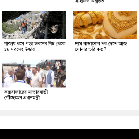
মাহফিল অনুষ্ঠিত
গাজায় ধসে পড়া ভবনের নিচ থেকে
দাম বাড়ানোর পর দেশে আজ
১৯ মরদেহ উদ্ধার
সোনার ভরি কত?
কক্সবাজারের মাতারবাড়ী
পৌঁছেছেন প্রধানমন্ত্রী