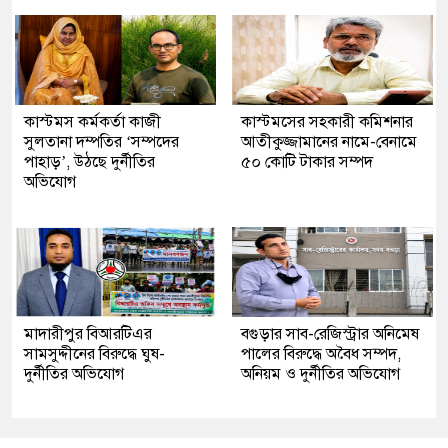
কাস্টমস কর্মকর্তা কাজী
কাস্টমসের সহকারী কমিশনার
সুলতানা দম্পতির ‘সম্পদের
আতীকুজ্জামানের নামে-বেনামে
পাহাড়’, উঠছে দুর্নীতির
৫০ কোটি টাকার সম্পদ
অভিযোগ
মাদারীপুর বিআরটিএর
বগুড়ার সাব-রেজিস্ট্রার অনিমেষ
সামসুদ্দীনের বিরুদ্ধে ঘুষ-
পালের বিরুদ্ধে অবৈধ সম্পদ,
দুর্নীতির অভিযোগ
অনিয়ম ও দুর্নীতির অভিযোগ