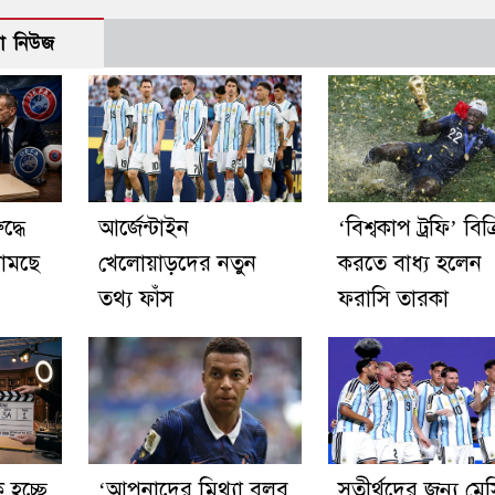
ো নিউজ
্ধে
আর্জেন্টাইন
‘বিশ্বকাপ ট্রফি’ বিক্
ামছে
খেলোয়াড়দের নতুন
করতে বাধ্য হলেন
তথ্য ফাঁস
ফরাসি তারকা
হচ্ছে
‘আপনাদের মিথ্যা বলব
সতীর্থদের জন্য মে