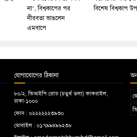
না’, বিশ্বকাপের পর
বিশেষ বিশ্বকাপ উ
নীরবতা ভাঙলেন
এমবাপে
যোগাযোগের ঠিকানা
অন্
৮০/২, ভিআইপি রোড (চতুর্থ তলা) কাকরাইল,
জ
ঢাকা-১০০০
ভি
ফোন : ০২২২২২২৩৯৩০
মোবাইল : ০১৭৯৯৪৯৬২৩৮