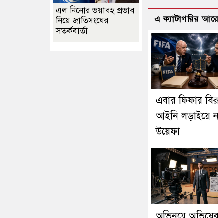
এল নিনোর ভয়াবহ প্রভাব
এ ক্যাটাগরির আর
নিয়ে জাতিসংঘের
সতর্কবার্তা
এবার ফিফার বিরুদ
আইনি লড়াইয়ে ন
উয়েফা
অভিনয়ে অভিষেক 