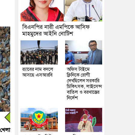
বিএনপির নারী এমপিকে আসিফ
মাহমুদের আইনি নোটিশ
র‍্যাবের নাম বদলে
অফিস টাইমে
আসছে এসআরবি
ক্লিনিকে রোগী
দেখছিলেন সরকারি
চিকিৎসক, লাইসেন্স
বাতিল ও বরখাস্তের
নির্দেশ
 খেলা