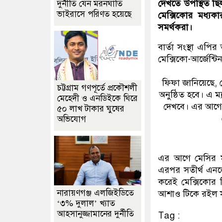
দেখতে উপস্থিত ছিল
দুর্নীতি যেন মরনঘাতি
ভাইরাসে পরিণত হয়েছে
মেক্সিকোর মধ্যকা
সমর্থকরা।
বার্তা সংস্থা এপ
মেক্সিকো-আর্জেন্ট
ফিফা জানিয়েছে, 
চট্টগ্রাম গণপূর্তে প্রকৌশলী
অনুষ্ঠিত হবে। এ ম্
মেহেদী ও এনডিইকে ঘিরে
দেখবে। এর আগে 
৫০ লাখ টাকার ঘুষের
অভিযোগ
এর আগে মেসির মহা
এরপর সতীর্থ এন
করেই মেক্সিকোর ব
নারায়ণগঞ্জ এলজিইডিতে
আশাও টিকে রইল সঙ্
‘৩% দুলাল’ খ্যাত
আহসানুজ্জামানের দুর্নীতি
Tag :