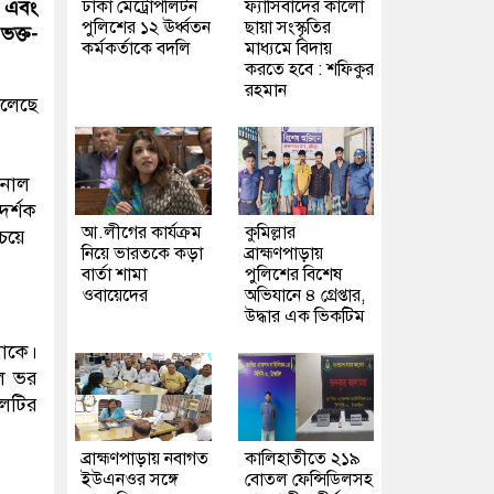
ঢাকা মেট্রোপলিটন
ফ্যাসিবাদের কালো
া এবং
পুলিশের ১২ ঊর্ধ্বতন
ছায়া সংস্কৃতির
ভক্ত-
কর্মকর্তাকে বদলি
মাধ্যমে বিদায়
করতে হবে : শফিকুর
রহমান
েলেছে
ইনাল
দর্শক
আ.লীগের কার্যক্রম
কুমিল্লার
য়ে
নিয়ে ভারতকে কড়া
ব্রাহ্মণপাড়ায়
বার্তা শামা
পুলিশের বিশেষ
ওবায়েদের
অভিযানে ৪ গ্রেপ্তার,
উদ্ধার এক ভিকটিম
থাকে।
ে ভর
দলটির
ব্রাহ্মণপাড়ায় নবাগত
কালিহাতীতে ২১৯
ইউএনওর সঙ্গে
বোতল ফেন্সিডিলসহ