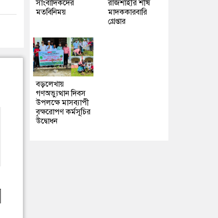
সাংবাদিকদের
রাজশাহীর শীর্ষ
মতবিনিময়
মাদককারবারি
গ্রেপ্তার
বড়লেখায়
গণঅভ্যুত্থান দিবস
উপলক্ষে মাসব্যাপী
বৃক্ষরোপণ কর্মসূচির
উদ্বোধন