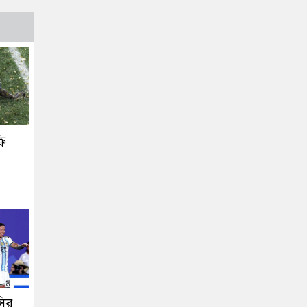
রি
সির