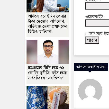
অফিসে বসেই মদ কেনার
ওয়েবসাইট :
টাকা দেওয়ার অভিযোগ,
অতিরিক্ত জেলা প্রশাসকের
ভিডিও ভাইরাল
আপনার ইমেইল
আপলোডকারীর তথ্য
চট্টগ্রামের ডিসি হতে ৬৯
কোটির দুর্নীতি, ফাঁস হলো
উপসচিবের ‘সম্মতিপত্র’