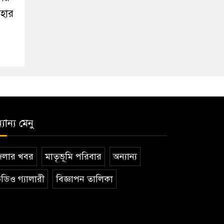
পহার
যান্য মেনু
েলার খবর
মাতৃভূমি পরিবার
অন্যান্য
ডিও গ্যালারী
বিজ্ঞাপন তালিকা