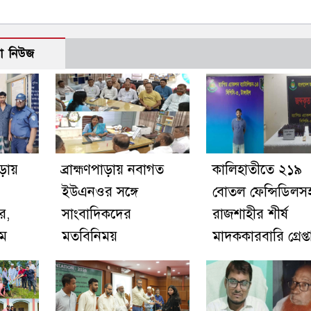
ো নিউজ
াড়ায়
ব্রাহ্মণপাড়ায় নবাগত
কালিহাতীতে ২১৯
ইউএনওর সঙ্গে
বোতল ফেন্সিডিলস
র,
সাংবাদিকদের
রাজশাহীর শীর্ষ
িম
মতবিনিময়
মাদককারবারি গ্রেপ্ত