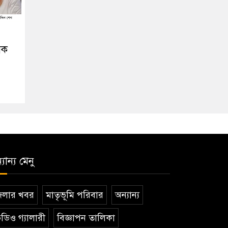
িক
যান্য মেনু
েলার খবর
মাতৃভূমি পরিবার
অন্যান্য
ডিও গ্যালারী
বিজ্ঞাপন তালিকা