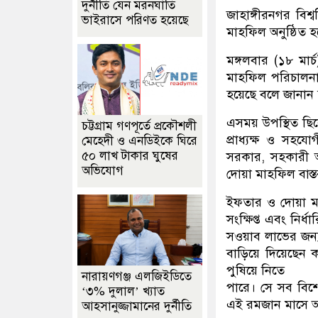
দুর্নীতি যেন মরনঘাতি
জাহাঙ্গীরনগর বিশ
ভাইরাসে পরিণত হয়েছে
মাহফিল অনুষ্ঠিত 
মঙ্গলবার (১৮ মার
মাহফিল পরিচালন
হয়েছে বলে জানান হল
এসময় উপস্থিত ছিল
চট্টগ্রাম গণপূর্তে প্রকৌশলী
প্রাধ্যক্ষ ও সহ
মেহেদী ও এনডিইকে ঘিরে
৫০ লাখ টাকার ঘুষের
সরকার, সহকারী 
অভিযোগ
দোয়া মাহফিল বাস্
ইফতার ও দোয়া মা
সংক্ষিপ্ত এবং নি
সওয়াব লাভের জন্য
বাড়িয়ে দিয়েছেন ক
পুষিয়ে নিতে
নারায়ণগঞ্জ এলজিইডিতে
পারে। সে সব বিশ
‘৩% দুলাল’ খ্যাত
এই রমজান মাসে আম
আহসানুজ্জামানের দুর্নীতি