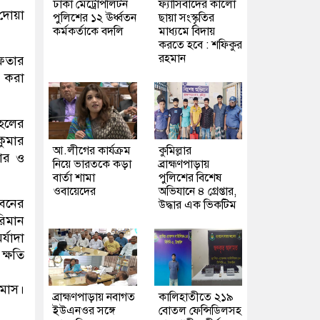
ঢাকা মেট্রোপলিটন
ফ্যাসিবাদের কালো
 দোয়া
পুলিশের ১২ ঊর্ধ্বতন
ছায়া সংস্কৃতির
কর্মকর্তাকে বদলি
মাধ্যমে বিদায়
করতে হবে : শফিকুর
রহমান
ইফতার
 করা
 হলের
কুমার
আ.লীগের কার্যক্রম
কুমিল্লার
ার ও
নিয়ে ভারতকে কড়া
ব্রাহ্মণপাড়ায়
।
বার্তা শামা
পুলিশের বিশেষ
ওবায়েদের
অভিযানে ৪ গ্রেপ্তার,
ীবনের
উদ্ধার এক ভিকটিম
রিমান
্যাদা
ক্ষতি
 মাস।
ব্রাহ্মণপাড়ায় নবাগত
কালিহাতীতে ২১৯
ইউএনওর সঙ্গে
বোতল ফেন্সিডিলসহ