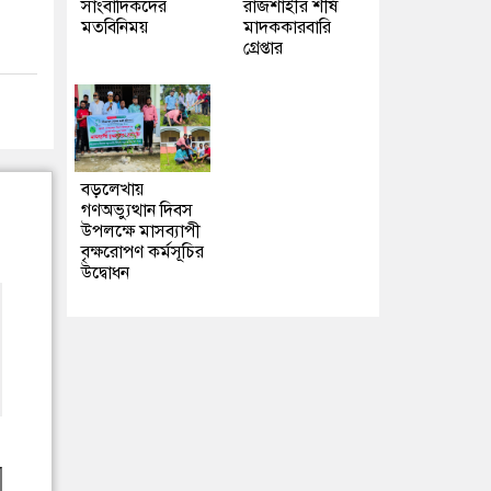
সাংবাদিকদের
রাজশাহীর শীর্ষ
মতবিনিময়
মাদককারবারি
গ্রেপ্তার
বড়লেখায়
গণঅভ্যুত্থান দিবস
উপলক্ষে মাসব্যাপী
বৃক্ষরোপণ কর্মসূচির
উদ্বোধন