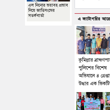
এল নিনোর ভয়াবহ প্রভাব
নিয়ে জাতিসংঘের
সতর্কবার্তা
এ ক্যাটাগরির আর
কুমিল্লার ব্রাহ্মণপ
পুলিশের বিশেষ
অভিযানে ৪ গ্রেপ্তা
উদ্ধার এক ভিকট