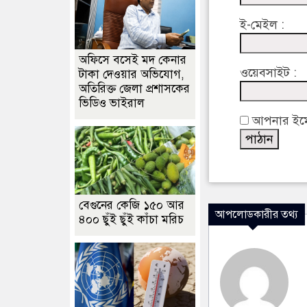
ই-মেইল :
অফিসে বসেই মদ কেনার
ওয়েবসাইট :
টাকা দেওয়ার অভিযোগ,
অতিরিক্ত জেলা প্রশাসকের
ভিডিও ভাইরাল
আপনার ইমেইল
বেগুনের কেজি ১৫০ আর
আপলোডকারীর তথ্য
৪০০ ছুঁই ছুঁই কাঁচা মরিচ