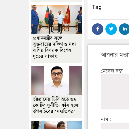
Tag :
প্রধানমন্ত্রীর সঙ্গে
যুক্তরাষ্ট্রের দক্ষিণ ও মধ্য
এশিয়াবিষয়ক বিশেষ
আপনার মতা
দূতের সাক্ষাৎ
মেসেজ বক্স
চট্টগ্রামের ডিসি হতে ৬৯
কোটির দুর্নীতি, ফাঁস হলো
উপসচিবের ‘সম্মতিপত্র’
নাম :