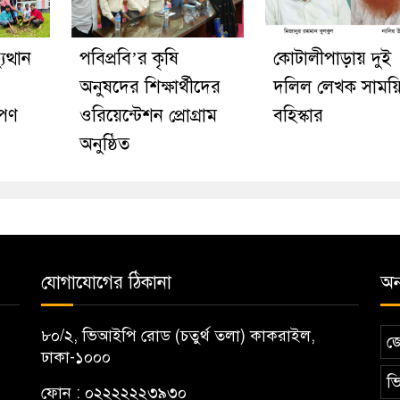
ত্থান
পবিপ্রবি’র কৃষি
কোটালীপাড়ায় দুই
অনুষদের শিক্ষার্থীদের
দলিল লেখক সাময়
োপণ
ওরিয়েন্টেশন প্রোগ্রাম
বহিস্কার
অনুষ্ঠিত
যোগাযোগের ঠিকানা
অন্
৮০/২, ভিআইপি রোড (চতুর্থ তলা) কাকরাইল,
জ
ঢাকা-১০০০
ভি
ফোন : ০২২২২২২৩৯৩০