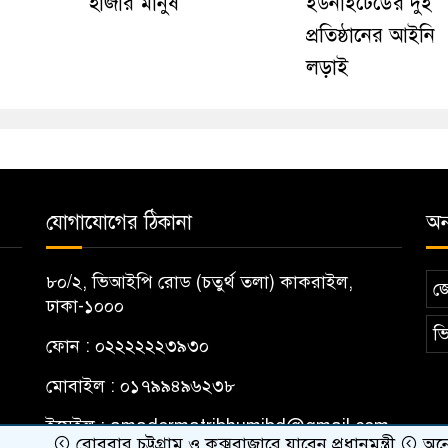
হাজার মানুষ
ইউনাইটেডের দুই
প্রতিষ্ঠানের আইনি
লড়াই
যোগাযোগের ঠিকানা
অন্
৮০/২, ভিআইপি রোড (চতুর্থ তলা) কাকরাইল,
জ
ঢাকা-১০০০
ভি
ফোন : ০২২২২২২৩৯৩০
মোবাইল : ০১৭৯৯৪৯৬২৩৮
ইমেইল :
amadermatribhumibd@gmail.com
রোববার চট্টগ্রাম ও কক্সবাজারে যাবেন প্রধানমন্ত্রী
অনেককেই এখ