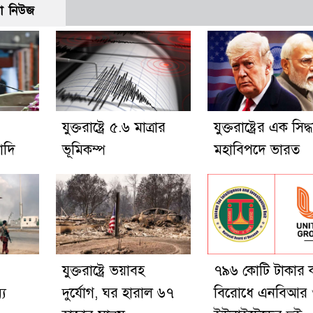
ো নিউজ
যুক্তরাষ্ট্রে ৫.৬ মাত্রার
যুক্তরাষ্ট্রের এক সিদ্ধা
োদি
ভূমিকম্প
মহাবিপদে ভারত
যুক্তরাষ্ট্রে ভয়াবহ
৭৯৬ কোটি টাকার 
্য
দুর্যোগ, ঘর হারাল ৬৭
বিরোধে এনবিআর