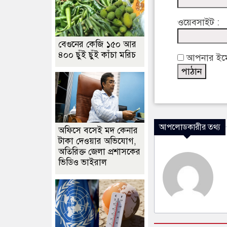
ওয়েবসাইট :
বেগুনের কেজি ১৫০ আর
৪০০ ছুঁই ছুঁই কাঁচা মরিচ
আপনার ইমেইল
আপলোডকারীর তথ্য
অফিসে বসেই মদ কেনার
টাকা দেওয়ার অভিযোগ,
অতিরিক্ত জেলা প্রশাসকের
ভিডিও ভাইরাল