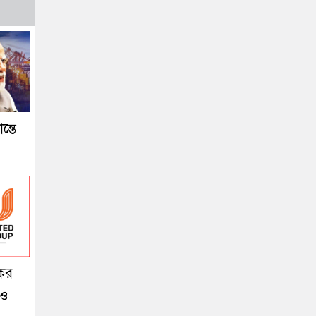
ন্তে
কর
 ও