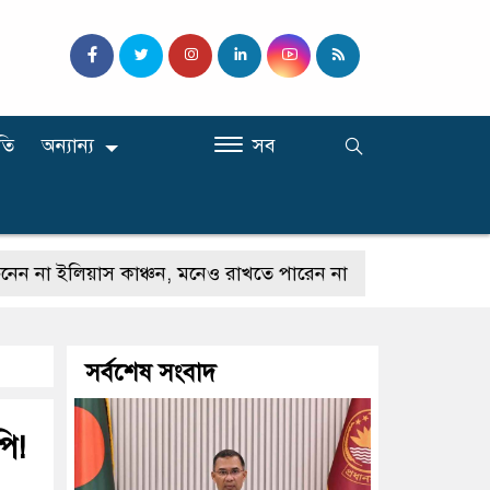
তি
অন্যান্য
সব
লিয়াস কাঞ্চন, মনেও রাখতে পারেন না
কেউ যদি আমাকে গাল
সর্বশেষ সংবাদ
পি!