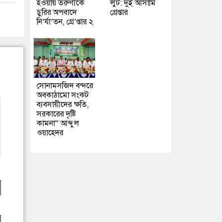
হওয়ায় তরুণীকে
লুট: দুই আসামি
চুরির অপবাদে
গ্রেপ্তার
নি’র্যা’তন, গ্রে’প্তার ২
সোনামসজিদ বন্দরে
অবকাঠামো সংকট
ব্যবসায়ীদের ক্ষতি,
সরকারের দৃষ্টি
কামনা” আব্দুল
ওয়াহেদর