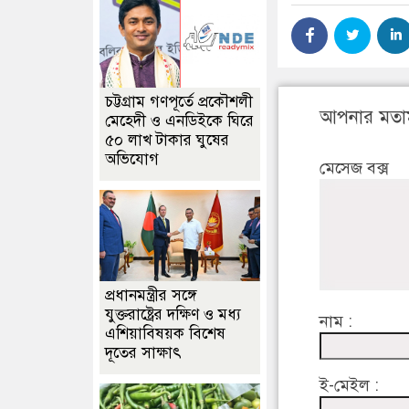
চট্টগ্রাম গণপূর্তে প্রকৌশলী
আপনার মতা
মেহেদী ও এনডিইকে ঘিরে
৫০ লাখ টাকার ঘুষের
অভিযোগ
মেসেজ বক্স
প্রধানমন্ত্রীর সঙ্গে
যুক্তরাষ্ট্রের দক্ষিণ ও মধ্য
নাম :
এশিয়াবিষয়ক বিশেষ
দূতের সাক্ষাৎ
ই-মেইল :