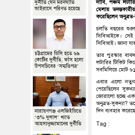
দাবি, পঞ্চম লটা
দুর্নীতি যেন মরনঘাতি
ভাইরাসে পরিণত হয়েছে
মেলায় তদন্তকারী
করেছিলেন অনুব্রত-
চলতি বছরের শুরু
সিবিআইকে। সেই 
সিবিআই। জানা যা
চট্টগ্রামের ডিসি হতে ৬৯
তার পুরস্কার বাব
কোটির দুর্নীতি, ফাঁস হলো
লটারির টিকিট কিন
উপসচিবের ‘সম্মতিপত্র’
সবমিলিয়ে মোট ৬১ 
এবার এলো নতুন
পেয়েছিলেন সুকন্
জোরালো হচ্ছে একটা
অনুব্রত-সুকন্যা?
দিন ব্যবহার করেছ
নারায়ণগঞ্জ এলজিইডিতে
‘৩% দুলাল’ খ্যাত
আহসানুজ্জামানের দুর্নীতি
Tag :