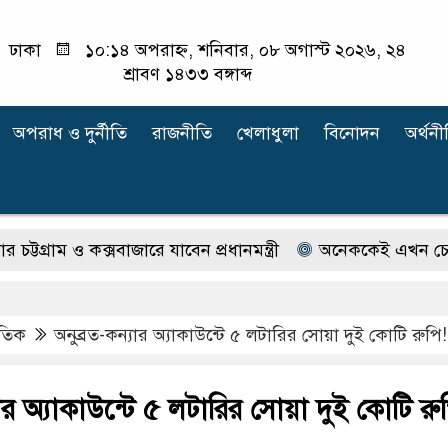
ঢাকা
১০:১৪ অপরাহ্ন, শনিবার, ০৮ অগাস্ট ২০২৬, ২৪
শ্রাবণ ১৪৩৩ বঙ্গাব্দ
অপরাধ ‍ও দুর্নীতি
রাজনীতি
খেলাধুলা
বিনোদন
অর্থনী
াম ও কক্সবাজারে যাবেন প্রধানমন্ত্রী
অনেককেই এখন চেনেন না ই
াতিক
অনুব্রত-কন্যার অ্যাকাউন্টে ৫ লটারির সোয়া দুই কোটি রুপি!
যার অ্যাকাউন্টে ৫ লটারির সোয়া দুই কোটি রু