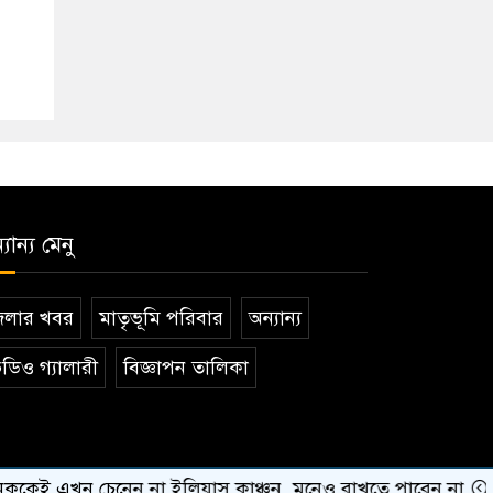
যান্য মেনু
েলার খবর
মাতৃভূমি পরিবার
অন্যান্য
ডিও গ্যালারী
বিজ্ঞাপন তালিকা
ন চেনেন না ইলিয়াস কাঞ্চন, মনেও রাখতে পারেন না
কেউ যদ