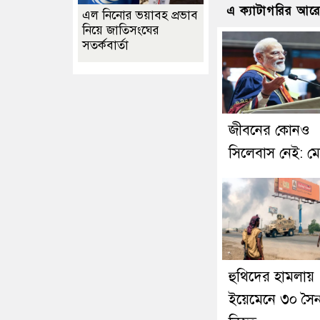
এ ক্যাটাগরির আর
এল নিনোর ভয়াবহ প্রভাব
নিয়ে জাতিসংঘের
সতর্কবার্তা
জীবনের কোনও
সিলেবাস নেই: ম
হুথিদের হামলায়
ইয়েমেনে ৩০ সৈন