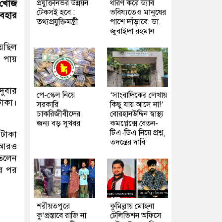
প্রযুক্তিনির্ভর উন্নয়ন
ধারণ করে ড্যাব
 খোঁজ
টেকসই হবে :
ভবিষ্যতেও মানুষের
যবহার
তথ্যপ্রযুক্তিমন্ত্রী
পাশে দাঁড়াবে: ডা.
জুবাইদা রহমান
য়েছিল
 পায়
দুবার
পে-স্কেল নিয়ে
‘সাংবাদিকের লেখায়
টাকা।
সরকারি
কিছু যায় আসে না!’
চাকরিজীবীদের
বোরহানউদ্দিন স্বাস্থ্য
জন্য বড় সুখবর
কমপ্লেক্সে বেতন-
টিএ-ডিএ নিয়ে প্রশ্ন,
টাকা
তদন্তের দাবি
ই আরও
িতলেন
ের পর
শরীয়তপুরে
কুমিল্লায় মোহনা
কু’প্রস্তাবে রাজি না
টেলিভিশন অফিসে