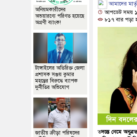
আমাদের মার্তৃভ
অনিয়মকারীদের
আপডেট সময় ১১:৫
অভয়ারণ্যে পরিণত হয়েছে
৮১৭ বার পড়া 
অগ্রণী ব্যাংক!
টাঙ্গাইলের অতিরিক্ত জেলা
প্রশাসক সঞ্জয় কুমার
মহন্তের বিরুদ্ধে ব্যাপক
দুর্নীতির অভিযোগ
ত
দন্তে নেমে অনু
জাতীয় ক্রীড়া পরিষদের