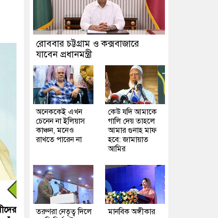
রোববার চট্টগ্রাম ও কক্সবাজারে
যাবেন প্রধানমন্ত্রী
অনেককেই এখন
কেউ যদি আমাকে
চেনেন না ইলিয়াস
গালি দেয় তাহলে
কাঞ্চন, মনেও
আমার গুনাহ মাফ
রাখতে পারেন না
হবে: জামায়াত
আমির
রীদের
তরুণরা নেতৃত্ব দিলে
মানবিক অঙ্গীকার