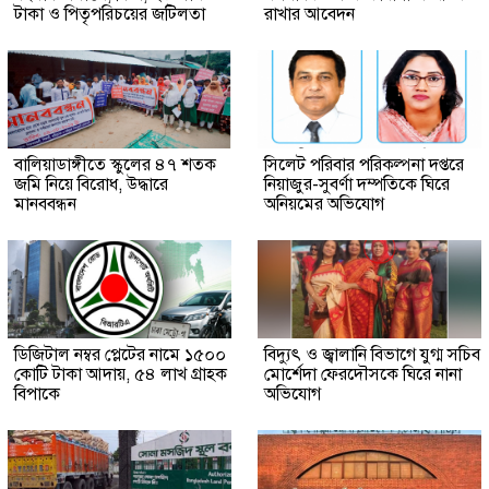
টাকা ও পিতৃপরিচয়ের জটিলতা
রাখার আবেদন
বালিয়াডাঙ্গীতে স্কুলের ৪৭ শতক
সিলেট পরিবার পরিকল্পনা দপ্তরে
জমি নিয়ে বিরোধ, উদ্ধারে
নিয়াজুর-সুবর্ণা দম্পতিকে ঘিরে
মানববন্ধন
অনিয়মের অভিযোগ
ডিজিটাল নম্বর প্লেটের নামে ১৫০০
বিদ্যুৎ ও জ্বালানি বিভাগে যুগ্ম সচিব
কোটি টাকা আদায়, ৫৪ লাখ গ্রাহক
মোর্শেদা ফেরদৌসকে ঘিরে নানা
বিপাকে
অভিযোগ