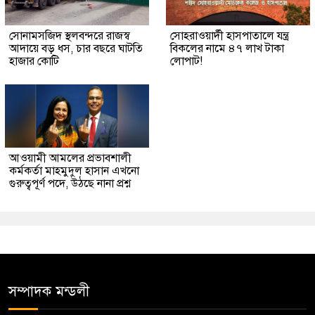
সোনামসজিদ স্থলবন্দরে রাজস্ব
সোহরাওয়ার্দী হাসপাতালে যন্ত্র
আদায়ে বড় ধস, চার বছরে ঘাটতি
বিকলের নামে ৪৭ লাখ টাকা
হাজার কোটি
লোপাট!
আওয়ামী আমলের প্রভাবশালী
কর্মকর্তা মাহমুদুল হাসান এখনো
গুরুত্বপূর্ণ পদে, উঠছে নানা প্রশ্ন
সম্পাদক মন্ডলী