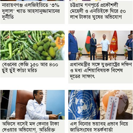
নারায়ণগঞ্জ এলজিইডিতে ‘৩%
চট্টগ্রাম গণপূর্তে প্রকৌশলী
দুলাল’ খ্যাত আহসানুজ্জামানের
মেহেদী ও এনডিইকে ঘিরে ৫০
দুর্নীতি
লাখ টাকার ঘুষের অভিযোগ
বেগুনের কেজি ১৫০ আর ৪০০
প্রধানমন্ত্রীর সঙ্গে যুক্তরাষ্ট্রের দক্ষিণ
ছুঁই ছুঁই কাঁচা মরিচ
ও মধ্য এশিয়াবিষয়ক বিশেষ
দূতের সাক্ষাৎ
অফিসে বসেই মদ কেনার টাকা
এল নিনোর ভয়াবহ প্রভাব নিয়ে
দেওয়ার অভিযোগ, অতিরিক্ত
জাতিসংঘের সতর্কবার্তা