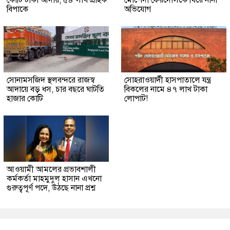
কোটি টাকা আদায়, ৫৪ লাখ গ্রাহক
মোর্শেদা ফেরদৌসকে ঘিরে নানা
বিপাকে
অভিযোগ
সোনামসজিদ স্থলবন্দরে রাজস্ব
সোহরাওয়ার্দী হাসপাতালে যন্ত্র
আদায়ে বড় ধস, চার বছরে ঘাটতি
বিকলের নামে ৪৭ লাখ টাকা
হাজার কোটি
লোপাট!
আওয়ামী আমলের প্রভাবশালী
কর্মকর্তা মাহমুদুল হাসান এখনো
গুরুত্বপূর্ণ পদে, উঠছে নানা প্রশ্ন