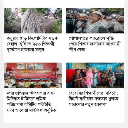
কচুয়ায় দেড় কিলোমিটার সড়ক
গোপালগঞ্জে প্যারোলে মুক্তি
বেহাল: ঝুঁকিতে ২৫০ শিক্ষার্থী,
পেয়ে পিতার জানাজায় আওয়ামী
দুর্ভোগে হাজারো মানুষ
লীগ নেতা
নগর গুলিস্তান স্টপওভার বাস-
বেরোবির শিক্ষার্থীদের ‘দরিচা’,
মিনিবাস টার্মিনাল শ্রমিক
বিহারি নারীদের দক্ষতায় খুলছে
পরিচালনা কমিটির পরিচিতি
সম্ভাবনার নতুন জানালা
সভা ও দোয়া মাহফিল অনুষ্ঠিত