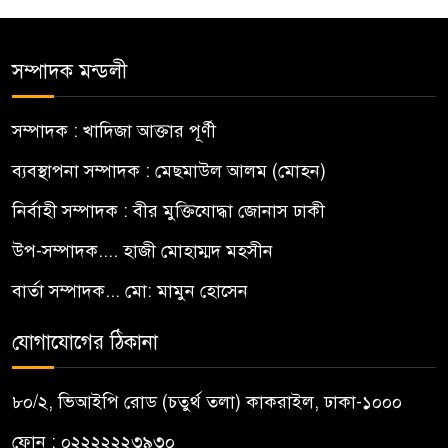
সম্পাদক মন্ডলী
সম্পাদক : খাদিজা আক্তার পূর্ণী
ব্যবস্থাপনা সম্পাদক : মেছমাউল আলম (মোহন)
নির্বাহী সম্পাদক : বীর মুক্তিযোদ্ধা জোনাস ঢাকী
উপ-সম্পাদক.... হাজী মোহাম্মদ মহসীন
বার্তা সম্পাদক... মো: মামুন হোসেন
যোগাযোগের ঠিকানা
৮০/২, ভিআইপি রোড (চতুর্থ তলা) কাকরাইল, ঢাকা-১০০০
ফোন : ০২২২২২২৩৯৩০