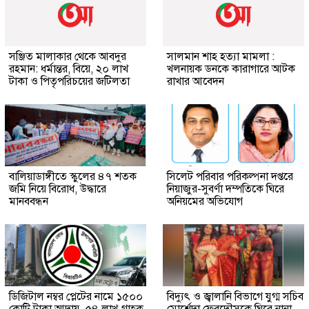
সঞ্জিত মালাকার থেকে আবদুর
সালমান শাহ হত্যা মামলা :
রহমান: ধর্মান্তর, বিয়ে, ২০ লাখ
খলনায়ক ডনকে কারাগারে আটক
টাকা ও পিতৃপরিচয়ের জটিলতা
রাখার আবেদন
বালিয়াডাঙ্গীতে স্কুলের ৪৭ শতক
সিলেট পরিবার পরিকল্পনা দপ্তরে
জমি নিয়ে বিরোধ, উদ্ধারে
নিয়াজুর-সুবর্ণা দম্পতিকে ঘিরে
মানববন্ধন
অনিয়মের অভিযোগ
ডিজিটাল নম্বর প্লেটের নামে ১৫০০
বিদ্যুৎ ও জ্বালানি বিভাগে যুগ্ম সচিব