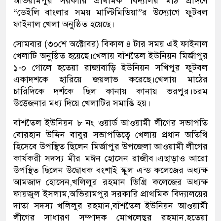
অভিরামপুর সরকারি প্রাথমিক বিদ্যালয় মাঠ প্রাঙ্গণে
“ডেইলি বাংলার সময় মাল্টিমিডিয়া”র উদ্যোগে ফুটবল
ফাইনাল খেলা অনুষ্ঠিত হয়েছে।
সোমবার (৩০শে অক্টোবর) বিকাল ৪ টার সময় এই ফাইনাল
খেলাটি অনুষ্ঠিত হয়েছে।খেলায় বাঁশতৈল ইউনিয়ন মির্জাপুর
১-০ গোলে হতেয়া রাজাবাড়ি ইউনিয়ন সখিপুর ফুটবল
একাদশকে হারিয়ে জয়লাভ করেছে।খেলায় মাঠের
চারিদিকে দর্শকে ছিল কানায় কানায় ভরপুর।চরম
উত্তেজনার মধ্য দিয়ে খেলাটির সমাপ্তি হয়।
বাঁশতৈল ইউনিয়ন ৮ নং ওয়ার্ড আওয়ামী লীগের সভাপতি
বোরহান উদ্দিন বাবুর সভাপতিত্বে খেলায় প্রধান অতিথি
হিসেবে উপস্থিত ছিলেন মির্জাপুর উপজেলা আওয়ামী লীগের
কার্যকরী সদস্য মীর মঈন হোসেন রাজীব।এছাড়াও আরো
উপস্থিত ছিলেন উদ্বোধক বংশাই স্কুল এন্ড কলেজের অধ্যক্ষ
আমজাদ হোসেন,খলিলুর রহমান ডিগ্রি কলেজের অধ্যক্ষ
ফায়জুল ইসলাম,অভিরামপুর সরকারি প্রাথমিক বিদ্যালয়ের
দাতা সদস্য খলিলুর রহমান,বাঁশতৈল ইউনিয়ন আওয়ামী
লীগের সাধারণ সম্পাদক মোখলেছুর রহমান,হতেয়া