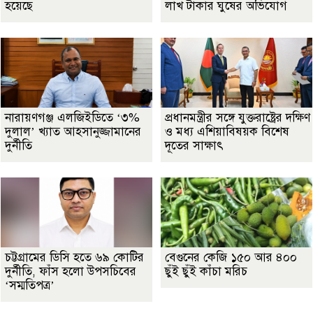
হয়েছে
লাখ টাকার ঘুষের অভিযোগ
নারায়ণগঞ্জ এলজিইডিতে ‘৩%
প্রধানমন্ত্রীর সঙ্গে যুক্তরাষ্ট্রের দক্ষিণ
দুলাল’ খ্যাত আহসানুজ্জামানের
ও মধ্য এশিয়াবিষয়ক বিশেষ
দুর্নীতি
দূতের সাক্ষাৎ
চট্টগ্রামের ডিসি হতে ৬৯ কোটির
বেগুনের কেজি ১৫০ আর ৪০০
দুর্নীতি, ফাঁস হলো উপসচিবের
ছুঁই ছুঁই কাঁচা মরিচ
‘সম্মতিপত্র’