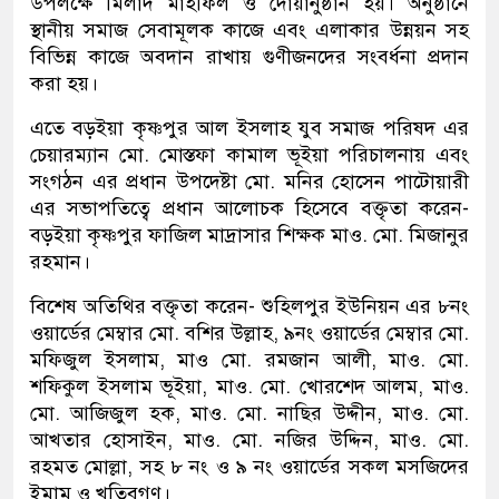
উপলক্ষে মিলাদ মাহফিল ও দোয়ানুষ্ঠান হয়। অনুষ্ঠানে
স্থানীয় সমাজ সেবামূলক কাজে এবং এলাকার উন্নয়ন সহ
বিভিন্ন কাজে অবদান রাখায় গুণীজনদের সংবর্ধনা প্রদান
করা হয়।
এতে বড়ইয়া কৃষ্ণপুর আল ইসলাহ যুব সমাজ পরিষদ এর
চেয়ারম্যান মো. মোস্তফা কামাল ভূইয়া পরিচালনায় এবং
সংগঠন এর প্রধান উপদেষ্টা মো. মনির হোসেন পাটোয়ারী
এর সভাপতিত্বে প্রধান আলোচক হিসেবে বক্তৃতা করেন-
বড়ইয়া কৃষ্ণপুর ফাজিল মাদ্রাসার শিক্ষক মাও. মো. মিজানুর
রহমান।
বিশেষ অতিথির বক্তৃতা করেন- শুহিলপুর ইউনিয়ন এর ৮নং
ওয়ার্ডের মেম্বার মো. বশির উল্লাহ, ৯নং ওয়ার্ডের মেম্বার মো.
মফিজুল ইসলাম, মাও মো. রমজান আলী, মাও. মো.
শফিকুল ইসলাম ভূইয়া, মাও. মো. খোরশেদ আলম, মাও.
মো. আজিজুল হক, মাও. মো. নাছির উদ্দীন, মাও. মো.
আখতার হোসাইন, মাও. মো. নজির উদ্দিন, মাও. মো.
রহমত মোল্লা, সহ ৮ নং ও ৯ নং ওয়ার্ডের সকল মসজিদের
ইমাম ও খতিবগণ।