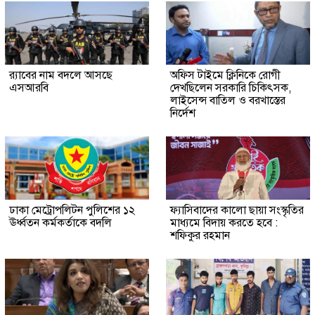
র‍্যাবের নাম বদলে আসছে
অফিস টাইমে ক্লিনিকে রোগী
এসআরবি
দেখছিলেন সরকারি চিকিৎসক,
লাইসেন্স বাতিল ও বরখাস্তের
নির্দেশ
ঢাকা মেট্রোপলিটন পুলিশের ১২
ফ্যাসিবাদের কালো ছায়া সংস্কৃতির
ঊর্ধ্বতন কর্মকর্তাকে বদলি
মাধ্যমে বিদায় করতে হবে :
শফিকুর রহমান