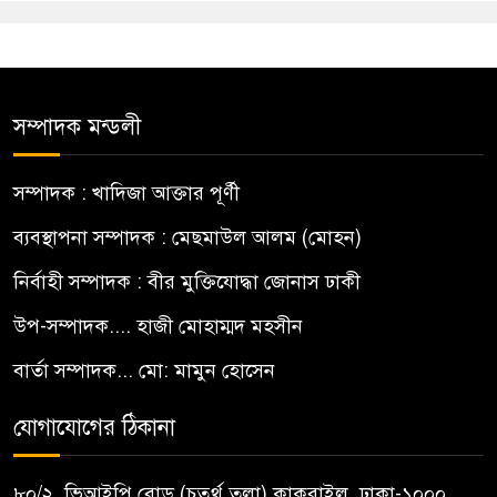
সম্পাদক মন্ডলী
সম্পাদক : খাদিজা আক্তার পূর্ণী
ব্যবস্থাপনা সম্পাদক : মেছমাউল আলম (মোহন)
নির্বাহী সম্পাদক : বীর মুক্তিযোদ্ধা জোনাস ঢাকী
উপ-সম্পাদক.... হাজী মোহাম্মদ মহসীন
বার্তা সম্পাদক... মো: মামুন হোসেন
যোগাযোগের ঠিকানা
৮০/২, ভিআইপি রোড (চতুর্থ তলা) কাকরাইল, ঢাকা-১০০০