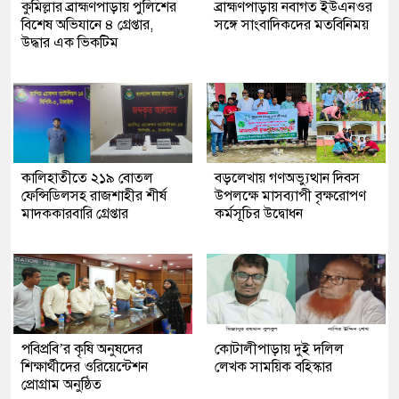
কুমিল্লার ব্রাহ্মণপাড়ায় পুলিশের
ব্রাহ্মণপাড়ায় নবাগত ইউএনওর
বিশেষ অভিযানে ৪ গ্রেপ্তার,
সঙ্গে সাংবাদিকদের মতবিনিময়
উদ্ধার এক ভিকটিম
কালিহাতীতে ২১৯ বোতল
বড়লেখায় গণঅভ্যুত্থান দিবস
ফেন্সিডিলসহ রাজশাহীর শীর্ষ
উপলক্ষে মাসব্যাপী বৃক্ষরোপণ
মাদককারবারি গ্রেপ্তার
কর্মসূচির উদ্বোধন
পবিপ্রবি’র কৃষি অনুষদের
কোটালীপাড়ায় দুই দলিল
শিক্ষার্থীদের ওরিয়েন্টেশন
লেখক সাময়িক বহিস্কার
প্রোগ্রাম অনুষ্ঠিত