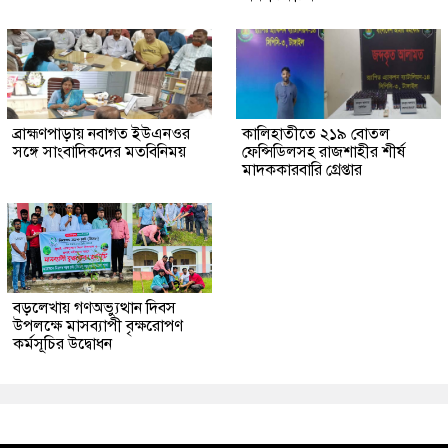
ব্রাহ্মণপাড়ায় নবাগত ইউএনওর
কালিহাতীতে ২১৯ বোতল
সঙ্গে সাংবাদিকদের মতবিনিময়
ফেন্সিডিলসহ রাজশাহীর শীর্ষ
মাদককারবারি গ্রেপ্তার
বড়লেখায় গণঅভ্যুত্থান দিবস
উপলক্ষে মাসব্যাপী বৃক্ষরোপণ
কর্মসূচির উদ্বোধন