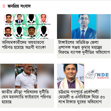
জনপ্রিয় সংবাদ
অনিয়মকারীদের অভয়ারণ্যে
টাঙ্গাইলের অতিরিক্ত জেলা
পরিণত হয়েছে অগ্রণী ব্যাংক!
প্রশাসক সঞ্জয় কুমার মহন্তের
বিরুদ্ধে ব্যাপক দুর্নীতির অভিযোগ
জাতীয় ক্রীড়া পরিষদের দুর্নীতি
চট্টগ্রাম গণপূর্তে প্রকৌশলী
যেন মরনঘাতি ভাইরাসে পরিণত
মেহেদী ও এনডিইকে ঘিরে ৫০
হয়েছে
লাখ টাকার ঘুষের অভিযোগ