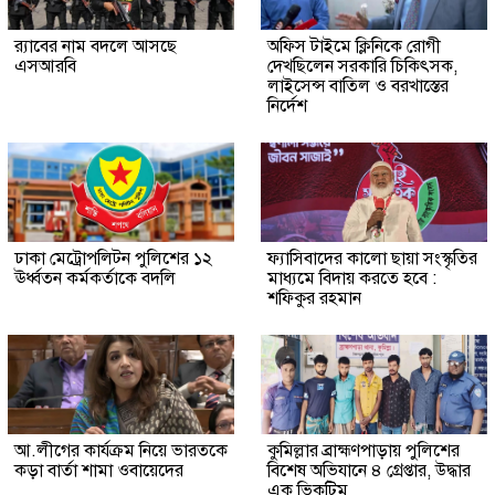
র‍্যাবের নাম বদলে আসছে
অফিস টাইমে ক্লিনিকে রোগী
এসআরবি
দেখছিলেন সরকারি চিকিৎসক,
লাইসেন্স বাতিল ও বরখাস্তের
নির্দেশ
ঢাকা মেট্রোপলিটন পুলিশের ১২
ফ্যাসিবাদের কালো ছায়া সংস্কৃতির
ঊর্ধ্বতন কর্মকর্তাকে বদলি
মাধ্যমে বিদায় করতে হবে :
শফিকুর রহমান
আ.লীগের কার্যক্রম নিয়ে ভারতকে
কুমিল্লার ব্রাহ্মণপাড়ায় পুলিশের
কড়া বার্তা শামা ওবায়েদের
বিশেষ অভিযানে ৪ গ্রেপ্তার, উদ্ধার
এক ভিকটিম