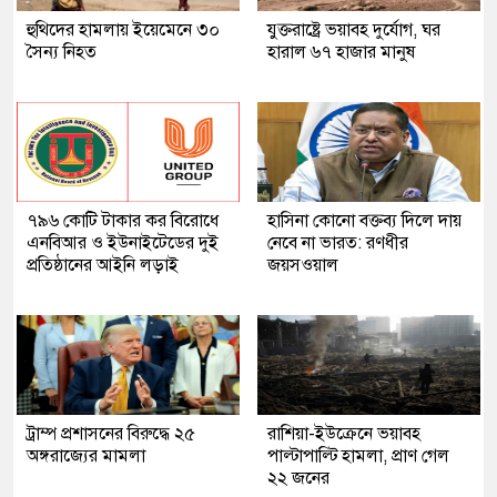
হুথিদের হামলায় ইয়েমেনে ৩০
যুক্তরাষ্ট্রে ভয়াবহ দুর্যোগ, ঘর
সৈন্য নিহত
হারাল ৬৭ হাজার মানুষ
৭৯৬ কোটি টাকার কর বিরোধে
হাসিনা কোনো বক্তব্য দিলে দায়
এনবিআর ও ইউনাইটেডের দুই
নেবে না ভারত: রণধীর
প্রতিষ্ঠানের আইনি লড়াই
জয়সওয়াল
ট্রাম্প প্রশাসনের বিরুদ্ধে ২৫
রাশিয়া-ইউক্রেনে ভয়াবহ
অঙ্গরাজ্যের মামলা
পাল্টাপাল্টি হামলা, প্রাণ গেল
২২ জনের