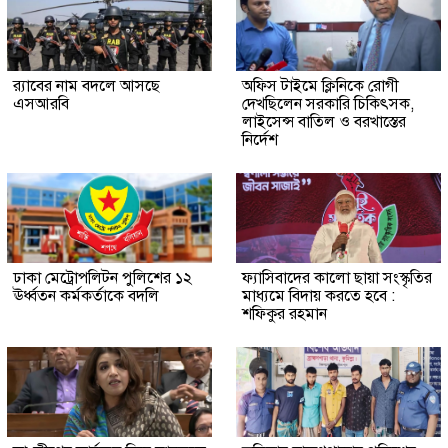
র‍্যাবের নাম বদলে আসছে
অফিস টাইমে ক্লিনিকে রোগী
এসআরবি
দেখছিলেন সরকারি চিকিৎসক,
লাইসেন্স বাতিল ও বরখাস্তের
নির্দেশ
ঢাকা মেট্রোপলিটন পুলিশের ১২
ফ্যাসিবাদের কালো ছায়া সংস্কৃতির
ঊর্ধ্বতন কর্মকর্তাকে বদলি
মাধ্যমে বিদায় করতে হবে :
শফিকুর রহমান