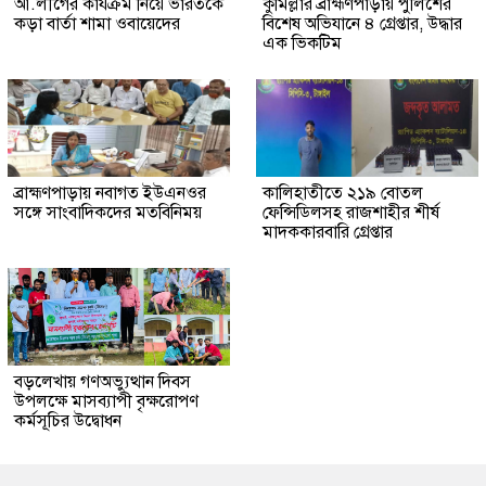
আ.লীগের কার্যক্রম নিয়ে ভারতকে
কুমিল্লার ব্রাহ্মণপাড়ায় পুলিশের
কড়া বার্তা শামা ওবায়েদের
বিশেষ অভিযানে ৪ গ্রেপ্তার, উদ্ধার
এক ভিকটিম
ব্রাহ্মণপাড়ায় নবাগত ইউএনওর
কালিহাতীতে ২১৯ বোতল
সঙ্গে সাংবাদিকদের মতবিনিময়
ফেন্সিডিলসহ রাজশাহীর শীর্ষ
মাদককারবারি গ্রেপ্তার
বড়লেখায় গণঅভ্যুত্থান দিবস
উপলক্ষে মাসব্যাপী বৃক্ষরোপণ
কর্মসূচির উদ্বোধন