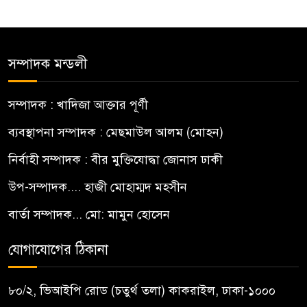
সম্পাদক মন্ডলী
সম্পাদক : খাদিজা আক্তার পূর্ণী
ব্যবস্থাপনা সম্পাদক : মেছমাউল আলম (মোহন)
নির্বাহী সম্পাদক : বীর মুক্তিযোদ্ধা জোনাস ঢাকী
উপ-সম্পাদক.... হাজী মোহাম্মদ মহসীন
বার্তা সম্পাদক... মো: মামুন হোসেন
যোগাযোগের ঠিকানা
৮০/২, ভিআইপি রোড (চতুর্থ তলা) কাকরাইল, ঢাকা-১০০০