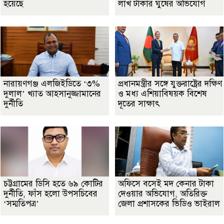
হয়েছে
লাখ টাকার ঘুষের অভিযোগ
নারায়ণগঞ্জ এলজিইডিতে ‘৩%
প্রধানমন্ত্রীর সঙ্গে যুক্তরাষ্ট্রের দক্ষিণ
দুলাল’ খ্যাত আহসানুজ্জামানের
ও মধ্য এশিয়াবিষয়ক বিশেষ
দুর্নীতি
দূতের সাক্ষাৎ
চট্টগ্রামের ডিসি হতে ৬৯ কোটির
অফিসে বসেই মদ কেনার টাকা
দুর্নীতি, ফাঁস হলো উপসচিবের
দেওয়ার অভিযোগ, অতিরিক্ত
‘সম্মতিপত্র’
জেলা প্রশাসকের ভিডিও ভাইরাল