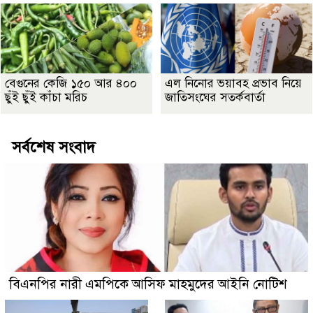
বেগুনের কেজি ১৫০ আর ৪০০
এল নিনোর ভয়াবহ প্রভাব নিয়ে
ছুঁই ছুঁই কাঁচা মরিচ
জাতিসংঘের সতর্কবার্তা
সর্বশেষ সংবাদ
বিএনপির নারী এমপিকে আসিফ মাহমুদের আইনি নোটিশ