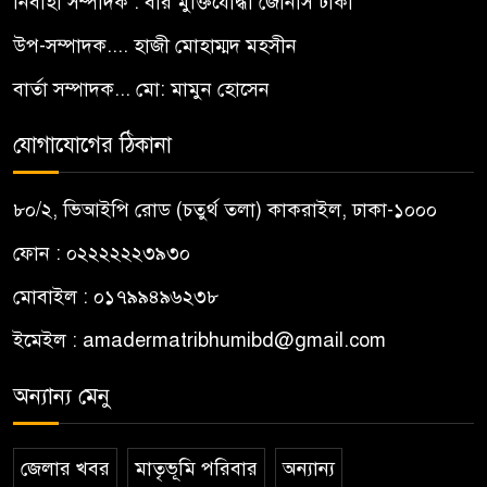
নির্বাহী সম্পাদক : বীর মুক্তিযোদ্ধা জোনাস ঢাকী
উপ-সম্পাদক.... হাজী মোহাম্মদ মহসীন
বার্তা সম্পাদক... মো: মামুন হোসেন
যোগাযোগের ঠিকানা
৮০/২, ভিআইপি রোড (চতুর্থ তলা) কাকরাইল, ঢাকা-১০০০
ফোন : ০২২২২২২৩৯৩০
মোবাইল : ০১৭৯৯৪৯৬২৩৮
ইমেইল :
amadermatribhumibd@gmail.com
অন্যান্য মেনু
জেলার খবর
মাতৃভূমি পরিবার
অন্যান্য