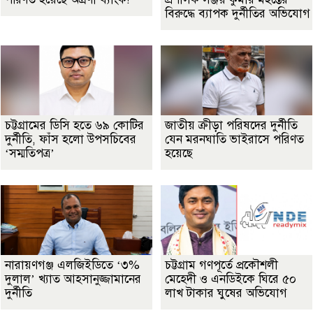
বিরুদ্ধে ব্যাপক দুর্নীতির অভিযোগ
চট্টগ্রামের ডিসি হতে ৬৯ কোটির
জাতীয় ক্রীড়া পরিষদের দুর্নীতি
দুর্নীতি, ফাঁস হলো উপসচিবের
যেন মরনঘাতি ভাইরাসে পরিণত
‘সম্মতিপত্র’
হয়েছে
নারায়ণগঞ্জ এলজিইডিতে ‘৩%
চট্টগ্রাম গণপূর্তে প্রকৌশলী
দুলাল’ খ্যাত আহসানুজ্জামানের
মেহেদী ও এনডিইকে ঘিরে ৫০
দুর্নীতি
লাখ টাকার ঘুষের অভিযোগ