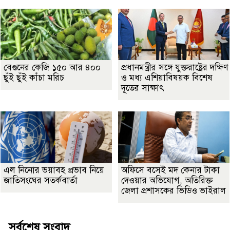
বেগুনের কেজি ১৫০ আর ৪০০
প্রধানমন্ত্রীর সঙ্গে যুক্তরাষ্ট্রের দক্ষিণ
ছুঁই ছুঁই কাঁচা মরিচ
ও মধ্য এশিয়াবিষয়ক বিশেষ
দূতের সাক্ষাৎ
এল নিনোর ভয়াবহ প্রভাব নিয়ে
অফিসে বসেই মদ কেনার টাকা
জাতিসংঘের সতর্কবার্তা
দেওয়ার অভিযোগ, অতিরিক্ত
জেলা প্রশাসকের ভিডিও ভাইরাল
সর্বশেষ সংবাদ