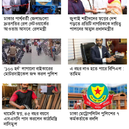
ঢাকার পার্শ্ববর্তী জেলাগুলো
জুলাই শহীদদের স্বপ্নের দেশ
দ্রুতগতির রেল নেটওয়ার্কের
গড়তে প্রতিটি নাগরিককে দায়িত্ব
আওতায় আসবে: রেলমন্ত্রী
পালনের আহ্বান প্রধানমন্ত্রীর
‘১০০ হর্ন’ লাগানো বাইকারের
এ বছর নাও হতে পারে বিপিএল :
মোটরসাইকেল জব্দ করল পুলিশ
তামিম
থামেনি স্বপ্ন, ৪৫ বছর বয়সে
ঢাকা মেট্রোপলিটন পুলিশের ৭
এসএসসি পাস করলেন কাঠমিস্ত্রি
কর্মকর্তাকে বদলি
নাসিমুল