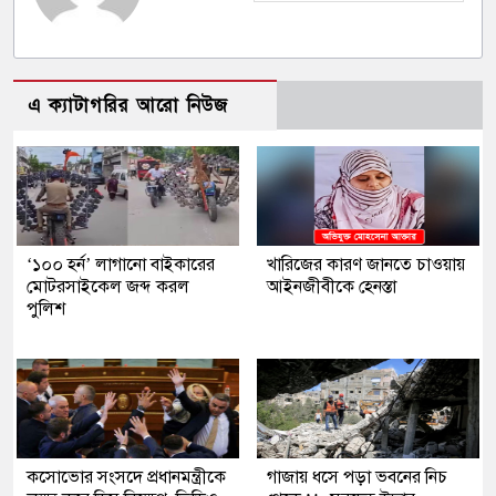
এ ক্যাটাগরির আরো নিউজ
‘১০০ হর্ন’ লাগানো বাইকারের
খারিজের কারণ জানতে চাওয়ায়
মোটরসাইকেল জব্দ করল
আইনজীবীকে হেনস্তা
পুলিশ
কসোভোর সংসদে প্রধানমন্ত্রীকে
গাজায় ধসে পড়া ভবনের নিচ