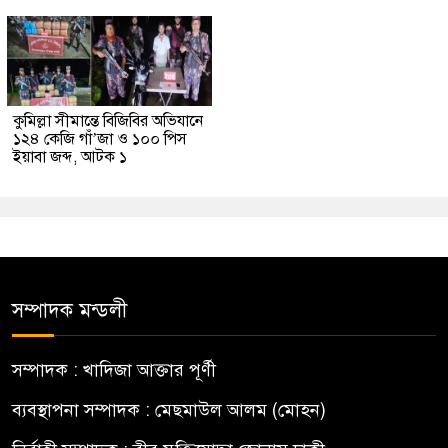
কুমিল্লা সীমান্তে বিজিবির অভিযানে
১২৪ কেজি গাঁ’জা ও ১০০ পিস
ইয়াবা জব্দ, আটক ১
সম্পাদক মন্ডলী
সম্পাদক : খাদিজা আক্তার পূর্ণী
ব্যবস্থাপনা সম্পাদক : মেছমাউল আলম (মোহন)