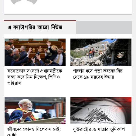
এ ক্যাটাগরির আরো নিউজ
কসোভোর সংসদে প্রধানমন্ত্রীকে
গাজায় ধসে পড়া ভবনের নিচ
লক্ষ্য করে ডিম নিক্ষেপ, ভিডিও
থেকে ১৯ মরদেহ উদ্ধার
ভাইরাল
জীবনের কোনও সিলেবাস নেই:
যুক্তরাষ্ট্রে ৫.৬ মাত্রার ভূমিকম্প
মোদি