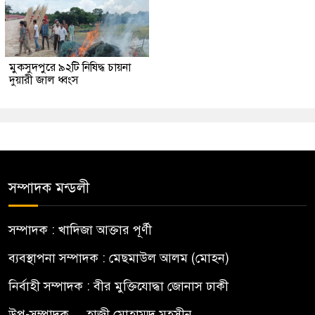
মুকসুদপুরে ৯২টি নিষিদ্ধ চায়না
দুয়ারী জাল ধ্বংস
সম্পাদক মন্ডলী
সম্পাদক : খাদিজা আক্তার পূর্ণী
ব্যবস্থাপনা সম্পাদক : মেছমাউল আলম (মোহন)
নির্বাহী সম্পাদক : বীর মুক্তিযোদ্ধা জোনাস ঢাকী
উপ-সম্পাদক.... হাজী মোহাম্মদ মহসীন