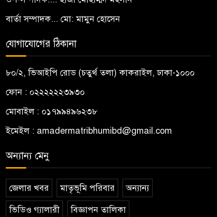
বার্তা সম্পাদক... মো: মামুন হোসেন
যোগাযোগের ঠিকানা
৮০/২, ভিআইপি রোড (চতুর্থ তলা) কাকরাইল, ঢাকা-১০০০
ফোন : ০২২২২২২৩৯৩০
মোবাইল : ০১৭৯৯৪৯৬২৩৮
ইমেইল :
amadermatribhumibd@gmail.com
অন্যান্য মেনু
জেলার খবর
মাতৃভূমি পরিবার
অন্যান্য
ভিডিও গ্যালারী
বিজ্ঞাপন তালিকা