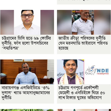
চট্টগ্রামের ডিসি হতে ৬৯ কোটির
জাতীয় ক্রীড়া পরিষদের দুর্নীতি
দুর্নীতি, ফাঁস হলো উপসচিবের
যেন মরনঘাতি ভাইরাসে পরিণত
‘সম্মতিপত্র’
হয়েছে
নারায়ণগঞ্জ এলজিইডিতে ‘৩%
চট্টগ্রাম গণপূর্তে প্রকৌশলী
দুলাল’ খ্যাত আহসানুজ্জামানের
মেহেদী ও এনডিইকে ঘিরে ৫০
দুর্নীতি
লাখ টাকার ঘুষের অভিযোগ