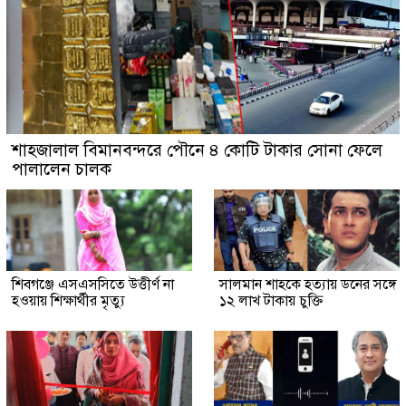
শাহজালাল বিমানবন্দরে পৌনে ৪ কোটি টাকার সোনা ফেলে
পালালেন চালক
শিবগঞ্জে এসএসসিতে উত্তীর্ণ না
সালমান শাহকে হত্যায় ডনের সঙ্গে
হওয়ায় শিক্ষার্থীর মৃত্যু
১২ লাখ টাকায় চুক্তি