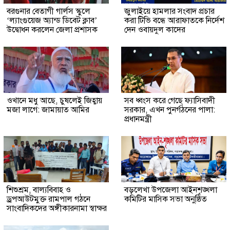
বরগুনার বেতাগী গার্লস স্কুলে
জুলাইয়ে হামলার সংবাদ প্রচার
‘ল্যাংগুয়েজ অ্যান্ড ডিবেট ক্লাব’
করা টিভি বন্ধে আরাফাতকে নির্দেশ
উদ্বোধন করলেন জেলা প্রশাসক
দেন ওবায়দুল কাদের
ওখানে মধু আছে, চুষলেই জিহ্বায়
সব ধ্বংস করে গেছে ফ্যাসিবাদী
মজা লাগে: জামায়াত আমির
সরকার, এখন পুনর্গঠনের পালা:
প্রধানমন্ত্রী
শিশুশ্রম, বাল্যবিবাহ ও
বড়লেখা উপজেলা আইনশৃঙ্খলা
ড্রপআউটমুক্ত রামপাল গঠনে
কমিটির মাসিক সভা অনুষ্ঠিত
সাংবাদিকদের অঙ্গীকারনামা স্বাক্ষর