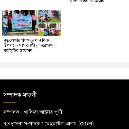
মাদককারবারি গ্রেপ্তার
বড়লেখায় গণঅভ্যুত্থান দিবস
উপলক্ষে মাসব্যাপী বৃক্ষরোপণ
কর্মসূচির উদ্বোধন
সম্পাদক মন্ডলী
সম্পাদক : খাদিজা আক্তার পূর্ণী
ব্যবস্থাপনা সম্পাদক : মেছমাউল আলম (মোহন)