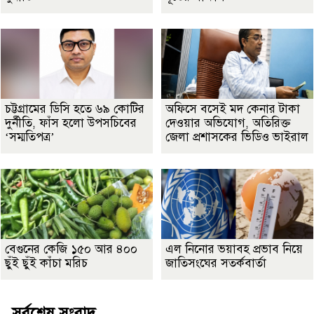
চট্টগ্রামের ডিসি হতে ৬৯ কোটির
অফিসে বসেই মদ কেনার টাকা
দুর্নীতি, ফাঁস হলো উপসচিবের
দেওয়ার অভিযোগ, অতিরিক্ত
‘সম্মতিপত্র’
জেলা প্রশাসকের ভিডিও ভাইরাল
বেগুনের কেজি ১৫০ আর ৪০০
এল নিনোর ভয়াবহ প্রভাব নিয়ে
ছুঁই ছুঁই কাঁচা মরিচ
জাতিসংঘের সতর্কবার্তা
সর্বশেষ সংবাদ