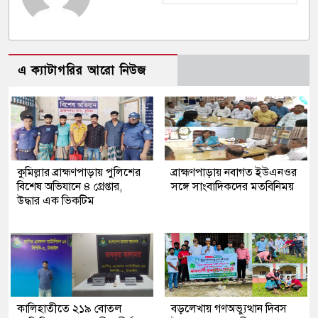
এ ক্যাটাগরির আরো নিউজ
কুমিল্লার ব্রাহ্মণপাড়ায় পুলিশের
ব্রাহ্মণপাড়ায় নবাগত ইউএনওর
বিশেষ অভিযানে ৪ গ্রেপ্তার,
সঙ্গে সাংবাদিকদের মতবিনিময়
উদ্ধার এক ভিকটিম
কালিহাতীতে ২১৯ বোতল
বড়লেখায় গণঅভ্যুত্থান দিবস