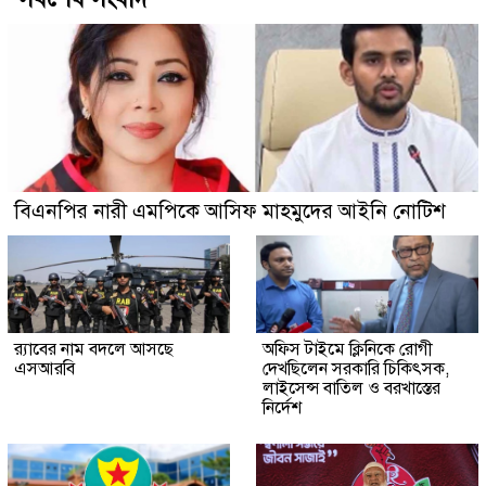
বিএনপির নারী এমপিকে আসিফ মাহমুদের আইনি নোটিশ
র‍্যাবের নাম বদলে আসছে
অফিস টাইমে ক্লিনিকে রোগী
এসআরবি
দেখছিলেন সরকারি চিকিৎসক,
লাইসেন্স বাতিল ও বরখাস্তের
নির্দেশ