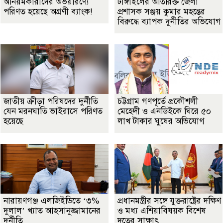
অনিয়মকারীদের অভয়ারণ্যে
টাঙ্গাইলের অতিরিক্ত জেলা
পরিণত হয়েছে অগ্রণী ব্যাংক!
প্রশাসক সঞ্জয় কুমার মহন্তের
বিরুদ্ধে ব্যাপক দুর্নীতির অভিযোগ
জাতীয় ক্রীড়া পরিষদের দুর্নীতি
চট্টগ্রাম গণপূর্তে প্রকৌশলী
যেন মরনঘাতি ভাইরাসে পরিণত
মেহেদী ও এনডিইকে ঘিরে ৫০
হয়েছে
লাখ টাকার ঘুষের অভিযোগ
নারায়ণগঞ্জ এলজিইডিতে ‘৩%
প্রধানমন্ত্রীর সঙ্গে যুক্তরাষ্ট্রের দক্ষিণ
দুলাল’ খ্যাত আহসানুজ্জামানের
ও মধ্য এশিয়াবিষয়ক বিশেষ
দুর্নীতি
দূতের সাক্ষাৎ