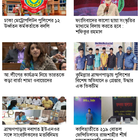
ঢাকা মেট্রোপলিটন পুলিশের ১২
ফ্যাসিবাদের কালো ছায়া সংস্কৃতির
ঊর্ধ্বতন কর্মকর্তাকে বদলি
মাধ্যমে বিদায় করতে হবে :
শফিকুর রহমান
আ.লীগের কার্যক্রম নিয়ে ভারতকে
কুমিল্লার ব্রাহ্মণপাড়ায় পুলিশের
কড়া বার্তা শামা ওবায়েদের
বিশেষ অভিযানে ৪ গ্রেপ্তার, উদ্ধার
এক ভিকটিম
ব্রাহ্মণপাড়ায় নবাগত ইউএনওর
কালিহাতীতে ২১৯ বোতল
সঙ্গে সাংবাদিকদের মতবিনিময়
ফেন্সিডিলসহ রাজশাহীর শীর্ষ