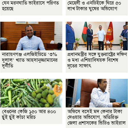
যেন মরনঘাতি ভাইরাসে পরিণত
মেহেদী ও এনডিইকে ঘিরে ৫০
হয়েছে
লাখ টাকার ঘুষের অভিযোগ
নারায়ণগঞ্জ এলজিইডিতে ‘৩%
প্রধানমন্ত্রীর সঙ্গে যুক্তরাষ্ট্রের দক্ষিণ
দুলাল’ খ্যাত আহসানুজ্জামানের
ও মধ্য এশিয়াবিষয়ক বিশেষ
দুর্নীতি
দূতের সাক্ষাৎ
বেগুনের কেজি ১৫০ আর ৪০০
অফিসে বসেই মদ কেনার টাকা
ছুঁই ছুঁই কাঁচা মরিচ
দেওয়ার অভিযোগ, অতিরিক্ত
জেলা প্রশাসকের ভিডিও ভাইরাল