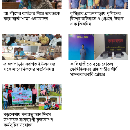
আ.লীগের কার্যক্রম নিয়ে ভারতকে
কুমিল্লার ব্রাহ্মণপাড়ায় পুলিশের
কড়া বার্তা শামা ওবায়েদের
বিশেষ অভিযানে ৪ গ্রেপ্তার, উদ্ধার
এক ভিকটিম
ব্রাহ্মণপাড়ায় নবাগত ইউএনওর
কালিহাতীতে ২১৯ বোতল
সঙ্গে সাংবাদিকদের মতবিনিময়
ফেন্সিডিলসহ রাজশাহীর শীর্ষ
মাদককারবারি গ্রেপ্তার
বড়লেখায় গণঅভ্যুত্থান দিবস
উপলক্ষে মাসব্যাপী বৃক্ষরোপণ
কর্মসূচির উদ্বোধন