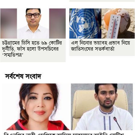
চট্টগ্রামের ডিসি হতে ৬৯ কোটির
এল নিনোর ভয়াবহ প্রভাব নিয়ে
দুর্নীতি, ফাঁস হলো উপসচিবের
জাতিসংঘের সতর্কবার্তা
‘সম্মতিপত্র’
সর্বশেষ সংবাদ