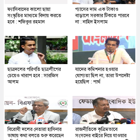
ফ্যাসিবাদের কালো ছায়া
গ্যাসের দাম এক টাকাও
সংস্কৃতির মাধ্যমে বিদায় করতে
বাড়ালে সরকার টিকতে পারবে
হবে : শফিকুর রহমান
না : নাহিদ ইসলাম
ছাত্রদলের পরিণতি ছাত্রলীগের
যাদের কমিশনার হওয়ার
চেয়েও খারাপ হবে : সারজিস
যোগ্যতা ছিল না, তারা উপদেষ্টা
আলম
হয়েছিল : পার্থ
বিরোধী দলের নেতারা হাসিনার
রাজনীতিকে কৃত্রিমভাবে
ভাষায় কথা বলতে শুরু করেছেন
সংসদের বাইরে নিয়ে যাওয়ার