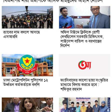
বিএনপির নারী এমপিকে আসিফ মাহমুদের আইনি নোটিশ
র‍্যাবের নাম বদলে আসছে
অফিস টাইমে ক্লিনিকে রোগী
এসআরবি
দেখছিলেন সরকারি চিকিৎসক,
লাইসেন্স বাতিল ও বরখাস্তের
নির্দেশ
ঢাকা মেট্রোপলিটন পুলিশের ১২
ফ্যাসিবাদের কালো ছায়া সংস্কৃতির
ঊর্ধ্বতন কর্মকর্তাকে বদলি
মাধ্যমে বিদায় করতে হবে :
শফিকুর রহমান