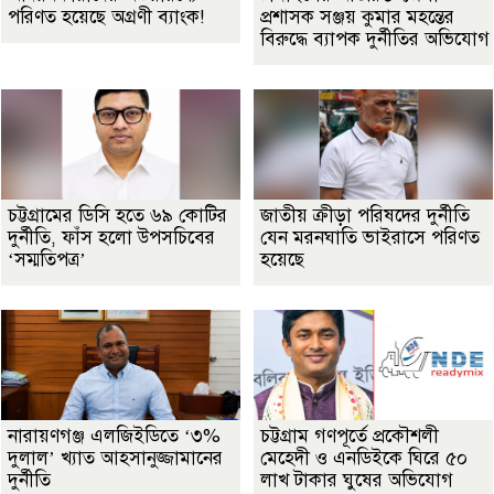
পরিণত হয়েছে অগ্রণী ব্যাংক!
প্রশাসক সঞ্জয় কুমার মহন্তের
বিরুদ্ধে ব্যাপক দুর্নীতির অভিযোগ
চট্টগ্রামের ডিসি হতে ৬৯ কোটির
জাতীয় ক্রীড়া পরিষদের দুর্নীতি
দুর্নীতি, ফাঁস হলো উপসচিবের
যেন মরনঘাতি ভাইরাসে পরিণত
‘সম্মতিপত্র’
হয়েছে
নারায়ণগঞ্জ এলজিইডিতে ‘৩%
চট্টগ্রাম গণপূর্তে প্রকৌশলী
দুলাল’ খ্যাত আহসানুজ্জামানের
মেহেদী ও এনডিইকে ঘিরে ৫০
দুর্নীতি
লাখ টাকার ঘুষের অভিযোগ