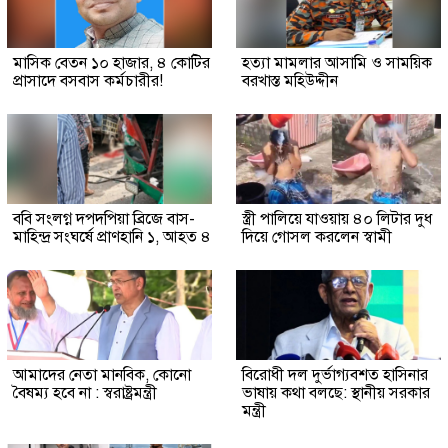
মাসিক বেতন ১০ হাজার, ৪ কোটির
হত্যা মামলার আসামি ও সাময়িক
প্রাসাদে বসবাস কর্মচারীর!
বরখাস্ত মহিউদ্দীন
ববি সংলগ্ন দপদপিয়া ব্রিজে বাস-
স্ত্রী পালিয়ে যাওয়ায় ৪০ লিটার দুধ
মাহিন্দ্র সংঘর্ষে প্রাণহানি ১, আহত ৪
দিয়ে গোসল করলেন স্বামী
আমাদের নেতা মানবিক, কোনো
বিরোধী দল দুর্ভাগ্যবশত হাসিনার
বৈষম্য হবে না : স্বরাষ্ট্রমন্ত্রী
ভাষায় কথা বলছে: স্থানীয় সরকার
মন্ত্রী