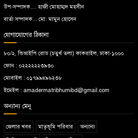
উপ-সম্পাদক.... হাজী মোহাম্মদ মহসীন
বার্তা সম্পাদক... মো: মামুন হোসেন
যোগাযোগের ঠিকানা
৮০/২, ভিআইপি রোড (চতুর্থ তলা) কাকরাইল, ঢাকা-১০০০
ফোন : ০২২২২২২৩৯৩০
মোবাইল : ০১৭৯৯৪৯৬২৩৮
ইমেইল :
amadermatribhumibd@gmail.com
অন্যান্য মেনু
জেলার খবর
মাতৃভূমি পরিবার
অন্যান্য