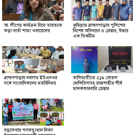
আ.লীগের কার্যক্রম নিয়ে ভারতকে
কুমিল্লার ব্রাহ্মণপাড়ায় পুলিশের
কড়া বার্তা শামা ওবায়েদের
বিশেষ অভিযানে ৪ গ্রেপ্তার, উদ্ধার
এক ভিকটিম
ব্রাহ্মণপাড়ায় নবাগত ইউএনওর
কালিহাতীতে ২১৯ বোতল
সঙ্গে সাংবাদিকদের মতবিনিময়
ফেন্সিডিলসহ রাজশাহীর শীর্ষ
মাদককারবারি গ্রেপ্তার
বড়লেখায় গণঅভ্যুত্থান দিবস