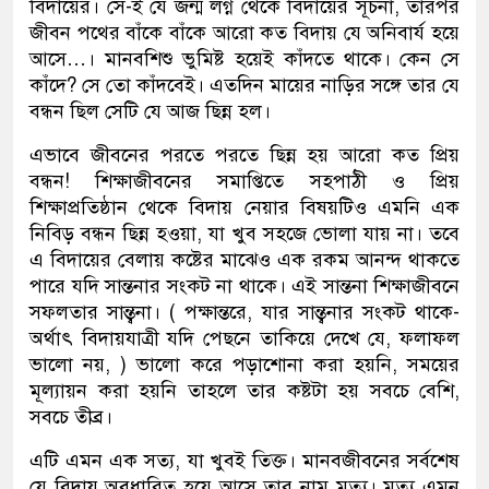
বিদায়ের। সে-ই যে জন্ম লগ্ন থেকে বিদায়ের সূচনা, তারপর
জীবন পথের বাঁকে বাঁকে আরো কত বিদায় যে অনিবার্য হয়ে
আসে…। মানবশিশু ভুমিষ্ট হয়েই কাঁদতে থাকে। কেন সে
কাঁদে? সে তো কাঁদবেই। এতদিন মায়ের নাড়ির সঙ্গে তার যে
বন্ধন ছিল সেটি যে আজ ছিন্ন হল।
এভাবে জীবনের পরতে পরতে ছিন্ন হয় আরো কত প্রিয়
বন্ধন! শিক্ষাজীবনের সমাপ্তিতে সহপাঠী ও প্রিয়
শিক্ষাপ্রতিষ্ঠান থেকে বিদায় নেয়ার বিষয়টিও এমনি এক
নিবিড় বন্ধন ছিন্ন হওয়া, যা খুব সহজে ভোলা যায় না। তবে
এ বিদায়ের বেলায় কষ্টের মাঝেও এক রকম আনন্দ থাকতে
পারে যদি সান্তনার সংকট না থাকে। এই সান্তনা শিক্ষাজীবনে
সফলতার সান্ত্বনা। ( পক্ষান্তরে, যার সান্ত্বনার সংকট থাকে-
অর্থাৎ বিদায়যাত্রী যদি পেছনে তাকিয়ে দেখে যে, ফলাফল
ভালো নয়, ) ভালো করে পড়াশোনা করা হয়নি, সময়ের
মূল্যায়ন করা হয়নি তাহলে তার কষ্টটা হয় সবচে বেশি,
সবচে তীব্র।
এটি এমন এক সত্য, যা খুবই তিক্ত। মানবজীবনের সর্বশেষ
যে বিদায় অবধারিত হয়ে আসে তার নাম মৃত্যু। মৃত্যু এমন