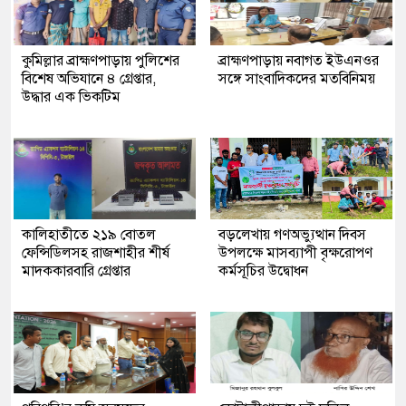
কুমিল্লার ব্রাহ্মণপাড়ায় পুলিশের
ব্রাহ্মণপাড়ায় নবাগত ইউএনওর
বিশেষ অভিযানে ৪ গ্রেপ্তার,
সঙ্গে সাংবাদিকদের মতবিনিময়
উদ্ধার এক ভিকটিম
কালিহাতীতে ২১৯ বোতল
বড়লেখায় গণঅভ্যুত্থান দিবস
ফেন্সিডিলসহ রাজশাহীর শীর্ষ
উপলক্ষে মাসব্যাপী বৃক্ষরোপণ
মাদককারবারি গ্রেপ্তার
কর্মসূচির উদ্বোধন