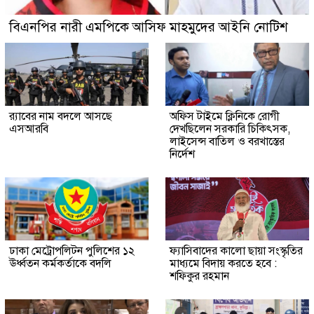
বিএনপির নারী এমপিকে আসিফ মাহমুদের আইনি নোটিশ
র‍্যাবের নাম বদলে আসছে
অফিস টাইমে ক্লিনিকে রোগী
এসআরবি
দেখছিলেন সরকারি চিকিৎসক,
লাইসেন্স বাতিল ও বরখাস্তের
নির্দেশ
ঢাকা মেট্রোপলিটন পুলিশের ১২
ফ্যাসিবাদের কালো ছায়া সংস্কৃতির
ঊর্ধ্বতন কর্মকর্তাকে বদলি
মাধ্যমে বিদায় করতে হবে :
শফিকুর রহমান