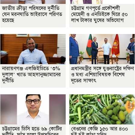
জাতীয় ক্রীড়া পরিষদের দুর্নীতি
চট্টগ্রাম গণপূর্তে প্রকৌশলী
যেন মরনঘাতি ভাইরাসে পরিণত
মেহেদী ও এনডিইকে ঘিরে ৫০
হয়েছে
লাখ টাকার ঘুষের অভিযোগ
নারায়ণগঞ্জ এলজিইডিতে ‘৩%
প্রধানমন্ত্রীর সঙ্গে যুক্তরাষ্ট্রের দক্ষিণ
দুলাল’ খ্যাত আহসানুজ্জামানের
ও মধ্য এশিয়াবিষয়ক বিশেষ
দুর্নীতি
দূতের সাক্ষাৎ
চট্টগ্রামের ডিসি হতে ৬৯ কোটির
বেগুনের কেজি ১৫০ আর ৪০০
দুর্নীতি, ফাঁস হলো উপসচিবের
ছুঁই ছুঁই কাঁচা মরিচ