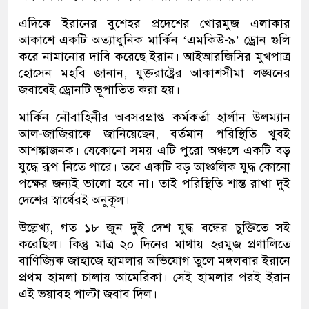
এদিকে ইরানের বুশেহর প্রদেশের খোরমুজ এলাকার
আকাশে একটি অত্যাধুনিক মার্কিন ‘এমকিউ-৯’ ড্রোন গুলি
করে নামানোর দাবি করেছে ইরান। আইআরজিসির মুখপাত্র
হোসেন মহবি জানান, যুক্তরাষ্ট্রের আকাশসীমা লঙ্ঘনের
জবাবেই ড্রোনটি ভূপাতিত করা হয়।
মার্কিন নৌবাহিনীর অবসরপ্রাপ্ত কর্মকর্তা হার্লান উলম্যান
আল-জাজিরাকে জানিয়েছেন, বর্তমান পরিস্থিতি খুবই
আশঙ্কাজনক। যেকোনো সময় এটি পুরো অঞ্চলে একটি বড়
যুদ্ধে রূপ নিতে পারে। তবে একটি বড় আঞ্চলিক যুদ্ধ কোনো
পক্ষের জন্যই ভালো হবে না। তাই পরিস্থিতি শান্ত রাখা দুই
দেশের স্বার্থেরই অনুকূল।
উল্লেখ্য, গত ১৮ জুন দুই দেশ যুদ্ধ বন্ধের চুক্তিতে সই
করেছিল। কিন্তু মাত্র ২০ দিনের মাথায় হরমুজ প্রণালিতে
বাণিজ্যিক জাহাজে হামলার অভিযোগ তুলে মঙ্গলবার ইরানে
প্রথম হামলা চালায় আমেরিকা। সেই হামলার পরই ইরান
এই ভয়াবহ পাল্টা জবাব দিল।