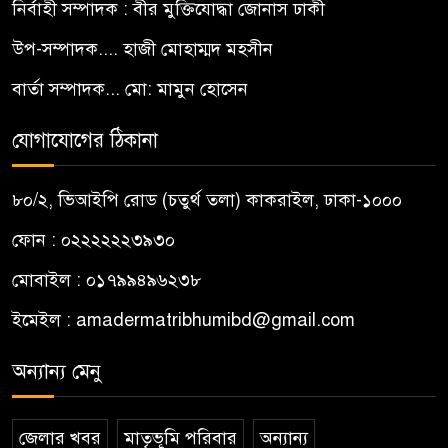
নির্বাহী সম্পাদক : বীর মুক্তিযোদ্ধা জোনাস ঢাকী
উপ-সম্পাদক.... হাজী মোহাম্মদ মহসীন
বার্তা সম্পাদক... মো: মামুন হোসেন
যোগাযোগের ঠিকানা
৮০/২, ভিআইপি রোড (চতুর্থ তলা) কাকরাইল, ঢাকা-১০০০
ফোন : ০২২২২২২৩৯৩০
মোবাইল : ০১৭৯৯৪৯৬২৩৮
ইমেইল :
amadermatribhumibd@gmail.com
অন্যান্য মেনু
জেলার খবর
মাতৃভূমি পরিবার
অন্যান্য