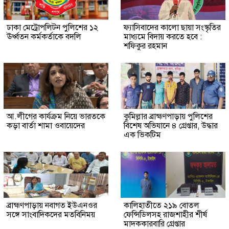
ঢাকা মেট্রোপলিটন পুলিশের ১২
ফ্যাসিবাদের কালো ছায়া সংস্কৃতির
ঊর্ধ্বতন কর্মকর্তাকে বদলি
মাধ্যমে বিদায় করতে হবে :
শফিকুর রহমান
আ.লীগের কার্যক্রম নিয়ে ভারতকে
কুমিল্লার ব্রাহ্মণপাড়ায় পুলিশের
কড়া বার্তা শামা ওবায়েদের
বিশেষ অভিযানে ৪ গ্রেপ্তার, উদ্ধার
এক ভিকটিম
ব্রাহ্মণপাড়ায় নবাগত ইউএনওর
কালিহাতীতে ২১৯ বোতল
সঙ্গে সাংবাদিকদের মতবিনিময়
ফেন্সিডিলসহ রাজশাহীর শীর্ষ
মাদককারবারি গ্রেপ্তার