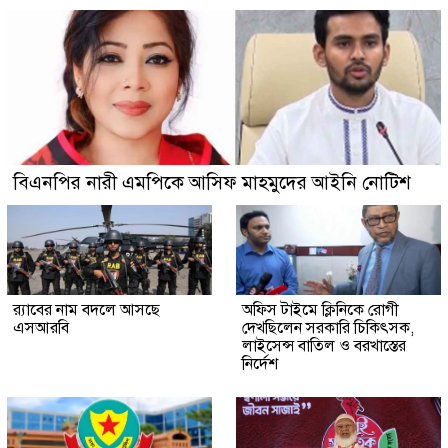
বিএনপির নারী এমপিকে আসিফ মাহমুদের আইনি নোটিশ
র‍্যাবের নাম বদলে আসছে
অফিস টাইমে ক্লিনিকে রোগী
এসআরবি
দেখছিলেন সরকারি চিকিৎসক,
লাইসেন্স বাতিল ও বরখাস্তের
নির্দেশ