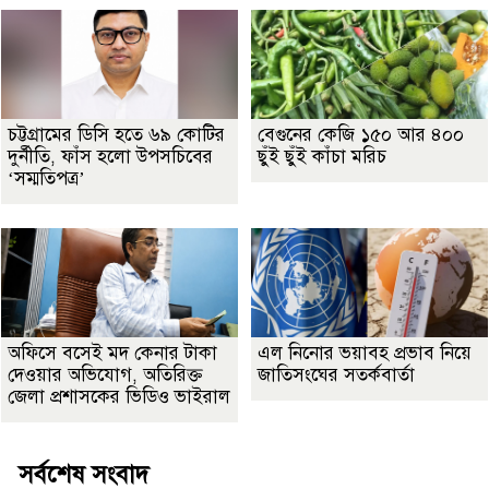
চট্টগ্রামের ডিসি হতে ৬৯ কোটির
বেগুনের কেজি ১৫০ আর ৪০০
দুর্নীতি, ফাঁস হলো উপসচিবের
ছুঁই ছুঁই কাঁচা মরিচ
‘সম্মতিপত্র’
অফিসে বসেই মদ কেনার টাকা
এল নিনোর ভয়াবহ প্রভাব নিয়ে
দেওয়ার অভিযোগ, অতিরিক্ত
জাতিসংঘের সতর্কবার্তা
জেলা প্রশাসকের ভিডিও ভাইরাল
সর্বশেষ সংবাদ