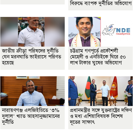
বিরুদ্ধে ব্যাপক দুর্নীতির অভিযোগ
জাতীয় ক্রীড়া পরিষদের দুর্নীতি
চট্টগ্রাম গণপূর্তে প্রকৌশলী
যেন মরনঘাতি ভাইরাসে পরিণত
মেহেদী ও এনডিইকে ঘিরে ৫০
হয়েছে
লাখ টাকার ঘুষের অভিযোগ
নারায়ণগঞ্জ এলজিইডিতে ‘৩%
প্রধানমন্ত্রীর সঙ্গে যুক্তরাষ্ট্রের দক্ষিণ
দুলাল’ খ্যাত আহসানুজ্জামানের
ও মধ্য এশিয়াবিষয়ক বিশেষ
দুর্নীতি
দূতের সাক্ষাৎ