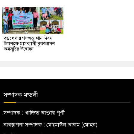
বড়লেখায় গণঅভ্যুত্থান দিবস
উপলক্ষে মাসব্যাপী বৃক্ষরোপণ
কর্মসূচির উদ্বোধন
সম্পাদক মন্ডলী
সম্পাদক : খাদিজা আক্তার পূর্ণী
ব্যবস্থাপনা সম্পাদক : মেছমাউল আলম (মোহন)