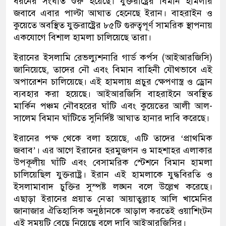
ধরনের সংঘাত শুরু হয়েছে। যুক্তরাষ্ট্রের বিমান হামলার
জবাবে এবার পাল্টা আঘাত হেনেছে ইরান। বাহরাইন ও
কুয়েতে অবস্থিত যুক্তরাষ্ট্রের ৮৫টি গুরুত্বপূর্ণ সামরিক স্থাপনায়
একযোগে বিশাল হামলা চালিয়েছে তারা।
ইরানের ইসলামি রেভল্যুশনারি গার্ড কর্পস (আইআরজিসি)
জানিয়েছে, তাদের নৌ এবং বিমান বাহিনী যৌথভাবে এই
অপারেশন চালিয়েছে। এই হামলায় প্রচুর ক্ষেপণাস্ত্র ও ড্রোন
ব্যবহার করা হয়েছে। আইআরজিসি বাহরাইনে অবস্থিত
মার্কিন পঞ্চম নৌবহরের ঘাঁটি এবং কুয়েতের আলী আল-
সালেম বিমান ঘাঁটিতে সুনির্দিষ্ট আঘাত হানার দাবি করেছে।
ইরানের পক্ষ থেকে বলা হয়েছে, এটি তাদের ‘প্রাথমিক
জবাব’। এর আগে ইরানের হরমুজগন ও মাহশাহর এলাকার
উপকূলীয় ঘাঁটি এবং বেসামরিক স্টেশনে বিমান হামলা
চালিয়েছিল যুক্তরাষ্ট্র। ইরান এই হামলাকে যুদ্ধবিরতি ও
ইসলামাবাদ চুক্তির সুস্পষ্ট লঙ্ঘন বলে উল্লেখ করেছে।
এছাড়া ইরানের প্রয়াত নেতা আয়াতুল্লাহ আলি খামেনির
জানাজার ঐতিহাসিক অনুষ্ঠানকে আড়াল করতেই ওয়াশিংটন
এই সময়টি বেছে নিয়েছে বলে দাবি আইআরজিসির।