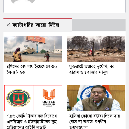
এ ক্যাটাগরির আরো নিউজ
হুথিদের হামলায় ইয়েমেনে ৩০
যুক্তরাষ্ট্রে ভয়াবহ দুর্যোগ, ঘর
সৈন্য নিহত
হারাল ৬৭ হাজার মানুষ
৭৯৬ কোটি টাকার কর বিরোধে
হাসিনা কোনো বক্তব্য দিলে দায়
এনবিআর ও ইউনাইটেডের দুই
নেবে না ভারত: রণধীর
প্রতিষ্ঠানের আইনি লড়াই
জয়সওয়াল