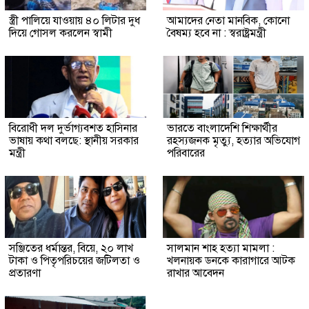
স্ত্রী পালিয়ে যাওয়ায় ৪০ লিটার দুধ
আমাদের নেতা মানবিক, কোনো
দিয়ে গোসল করলেন স্বামী
বৈষম্য হবে না : স্বরাষ্ট্রমন্ত্রী
বিরোধী দল দুর্ভাগ্যবশত হাসিনার
ভারতে বাংলাদেশি শিক্ষার্থীর
ভাষায় কথা বলছে: স্থানীয় সরকার
রহস্যজনক মৃত্যু, হত্যার অভিযোগ
মন্ত্রী
পরিবারের
সঞ্জিতের ধর্মান্তর, বিয়ে, ২০ লাখ
সালমান শাহ হত্যা মামলা :
টাকা ও পিতৃপরিচয়ের জটিলতা ও
খলনায়ক ডনকে কারাগারে আটক
প্রতারণা
রাখার আবেদন