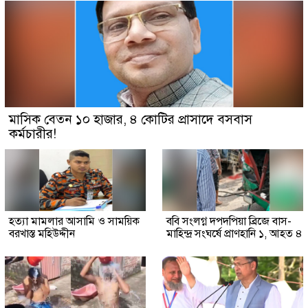
মাসিক বেতন ১০ হাজার, ৪ কোটির প্রাসাদে বসবাস
কর্মচারীর!
হত্যা মামলার আসামি ও সাময়িক
ববি সংলগ্ন দপদপিয়া ব্রিজে বাস-
বরখাস্ত মহিউদ্দীন
মাহিন্দ্র সংঘর্ষে প্রাণহানি ১, আহত ৪