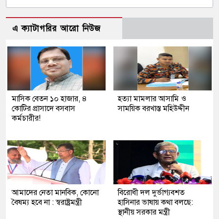
এ ক্যাটাগরির আরো নিউজ
মাসিক বেতন ১০ হাজার, ৪
হত্যা মামলার আসামি ও
কোটির প্রাসাদে বসবাস
সাময়িক বরখাস্ত মহিউদ্দীন
কর্মচারীর!
আমাদের নেতা মানবিক, কোনো
বিরোধী দল দুর্ভাগ্যবশত
বৈষম্য হবে না : স্বরাষ্ট্রমন্ত্রী
হাসিনার ভাষায় কথা বলছে:
স্থানীয় সরকার মন্ত্রী