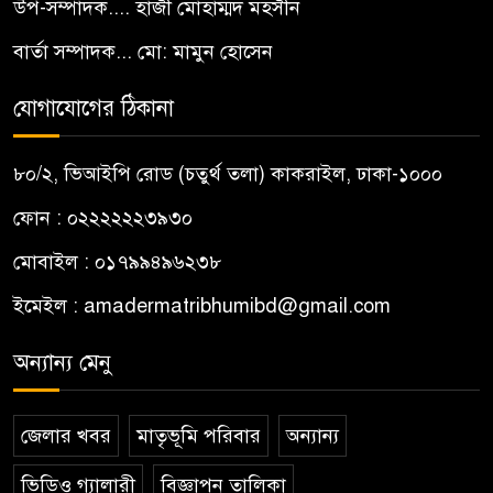
উপ-সম্পাদক.... হাজী মোহাম্মদ মহসীন
বার্তা সম্পাদক... মো: মামুন হোসেন
যোগাযোগের ঠিকানা
৮০/২, ভিআইপি রোড (চতুর্থ তলা) কাকরাইল, ঢাকা-১০০০
ফোন : ০২২২২২২৩৯৩০
মোবাইল : ০১৭৯৯৪৯৬২৩৮
ইমেইল :
amadermatribhumibd@gmail.com
অন্যান্য মেনু
জেলার খবর
মাতৃভূমি পরিবার
অন্যান্য
ভিডিও গ্যালারী
বিজ্ঞাপন তালিকা