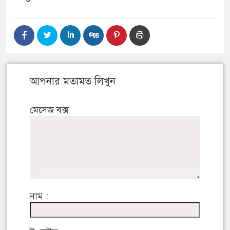
আপনার মতামত লিখুন
মেসেজ বক্স
নাম :