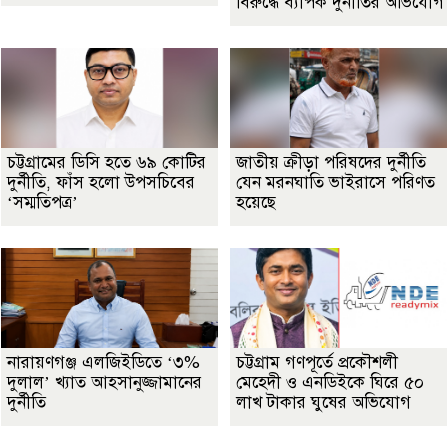
বিরুদ্ধে ব্যাপক দুর্নীতির অভিযোগ
চট্টগ্রামের ডিসি হতে ৬৯ কোটির
জাতীয় ক্রীড়া পরিষদের দুর্নীতি
দুর্নীতি, ফাঁস হলো উপসচিবের
যেন মরনঘাতি ভাইরাসে পরিণত
‘সম্মতিপত্র’
হয়েছে
নারায়ণগঞ্জ এলজিইডিতে ‘৩%
চট্টগ্রাম গণপূর্তে প্রকৌশলী
দুলাল’ খ্যাত আহসানুজ্জামানের
মেহেদী ও এনডিইকে ঘিরে ৫০
দুর্নীতি
লাখ টাকার ঘুষের অভিযোগ