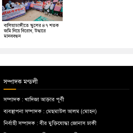
বালিয়াডাঙ্গীতে স্কুলের ৪৭ শতক
জমি নিয়ে বিরোধ, উদ্ধারে
মানববন্ধন
সম্পাদক মন্ডলী
সম্পাদক : খাদিজা আক্তার পূর্ণী
ব্যবস্থাপনা সম্পাদক : মেছমাউল আলম (মোহন)
নির্বাহী সম্পাদক : বীর মুক্তিযোদ্ধা জোনাস ঢাকী