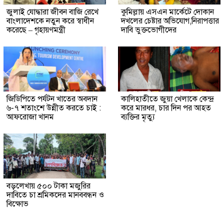
জুলাই যোদ্ধারা জীবন বাজি রেখে
কুমিল্লায় এসএন মার্কেটে দোকান
বাংলাদেশকে নতুন করে স্বাধীন
দখলের চেষ্টার অভিযোগ,নিরাপত্তার
করেছে – গৃহায়ণমন্ত্রী
দাবি ভুক্তভোগীদের
জিডিপিতে পর্যটন খাতের অবদান
কালিহাতীতে জুয়া খেলাকে কেন্দ্র
৬-৭ শতাংশে উন্নীত করতে চাই :
করে মারধর, চার দিন পর আহত
আফরোজা খানম
ব্যক্তির মৃত্যু
বড়লেখায় ৫০০ টাকা মজুরির
দাবিতে চা শ্রমিকদের মানববন্ধন ও
বিক্ষোভ