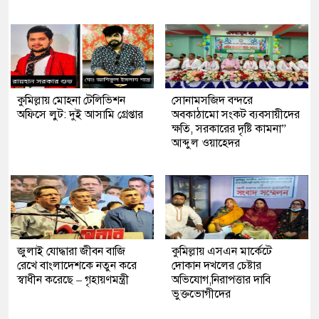
কুমিল্লায় মোহনা টেলিভিশন
সোনামসজিদ বন্দরে
অফিসে লুট: দুই আসামি গ্রেপ্তার
অবকাঠামো সংকট ব্যবসায়ীদের
ক্ষতি, সরকারের দৃষ্টি কামনা”
আব্দুল ওয়াহেদর
জুলাই যোদ্ধারা জীবন বাজি
কুমিল্লায় এসএন মার্কেটে
রেখে বাংলাদেশকে নতুন করে
দোকান দখলের চেষ্টার
স্বাধীন করেছে – গৃহায়ণমন্ত্রী
অভিযোগ,নিরাপত্তার দাবি
ভুক্তভোগীদের