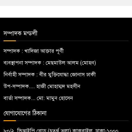
সম্পাদক মন্ডলী
সম্পাদক : খাদিজা আক্তার পূর্ণী
ব্যবস্থাপনা সম্পাদক : মেছমাউল আলম (মোহন)
নির্বাহী সম্পাদক : বীর মুক্তিযোদ্ধা জোনাস ঢাকী
উপ-সম্পাদক.... হাজী মোহাম্মদ মহসীন
বার্তা সম্পাদক... মো: মামুন হোসেন
যোগাযোগের ঠিকানা
৮০/২, ভিআইপি রোড (চতুর্থ তলা) কাকরাইল, ঢাকা-১০০০