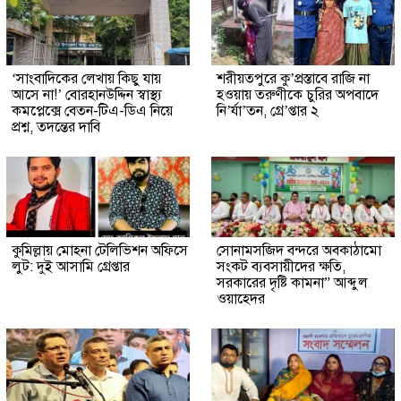
‘সাংবাদিকের লেখায় কিছু যায়
শরীয়তপুরে কু’প্রস্তাবে রাজি না
আসে না!’ বোরহানউদ্দিন স্বাস্থ্য
হওয়ায় তরুণীকে চুরির অপবাদে
কমপ্লেক্সে বেতন-টিএ-ডিএ নিয়ে
নি’র্যা’তন, গ্রে’প্তার ২
প্রশ্ন, তদন্তের দাবি
কুমিল্লায় মোহনা টেলিভিশন অফিসে
সোনামসজিদ বন্দরে অবকাঠামো
লুট: দুই আসামি গ্রেপ্তার
সংকট ব্যবসায়ীদের ক্ষতি,
সরকারের দৃষ্টি কামনা” আব্দুল
ওয়াহেদর