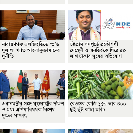
নারায়ণগঞ্জ এলজিইডিতে ‘৩%
চট্টগ্রাম গণপূর্তে প্রকৌশলী
দুলাল’ খ্যাত আহসানুজ্জামানের
মেহেদী ও এনডিইকে ঘিরে ৫০
দুর্নীতি
লাখ টাকার ঘুষের অভিযোগ
প্রধানমন্ত্রীর সঙ্গে যুক্তরাষ্ট্রের দক্ষিণ
বেগুনের কেজি ১৫০ আর ৪০০
ও মধ্য এশিয়াবিষয়ক বিশেষ
ছুঁই ছুঁই কাঁচা মরিচ
দূতের সাক্ষাৎ