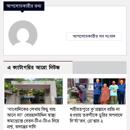
আপলোডকারীর তথ্য
আপলোডকারীর সব সংবাদ
এ ক্যাটাগরির আরো নিউজ
‘সাংবাদিকের লেখায় কিছু যায়
শরীয়তপুরে কু’প্রস্তাবে রাজি না
আসে না!’ বোরহানউদ্দিন স্বাস্থ্য
হওয়ায় তরুণীকে চুরির অপবাদে
কমপ্লেক্সে বেতন-টিএ-ডিএ নিয়ে
নি’র্যা’তন, গ্রে’প্তার ২
প্রশ্ন, তদন্তের দাবি