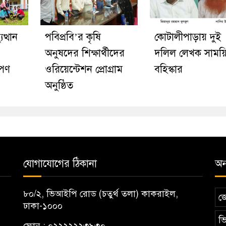
ত্থান
পবিপ্রবি’র কৃষি
কোটালীপাড়ায় দুই
অনুষদের শিক্ষার্থীদের
দলিল লেখক সাময়
োপণ
ওরিয়েন্টেশন প্রোগ্রাম
বহিস্কার
অনুষ্ঠিত
যোগাযোগের ঠিকানা
অন্
৮০/২, ভিআইপি রোড (চতুর্থ তলা) কাকরাইল,
জ
ঢাকা-১০০০
ভি
ফোন : ০২২২২২২৩৯৩০