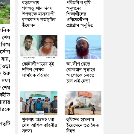
বড়লেখায়
পবিপ্রবি’র কৃষি
গণঅভ্যুত্থান দিবস
অনুষদের
উপলক্ষে মাসব্যাপী
শিক্ষার্থীদের
বৃক্ষরোপণ কর্মসূচির
ওরিয়েন্টেশন
উদ্বোধন
প্রোগ্রাম অনুষ্ঠিত
্দনিক
জ শেষ
রিয়ে
্ভোগ
যায়,
কোটালীপাড়ায় দুই
আ.লীগ ছেড়ে
াওড়া
দলিল লেখক
কোরআন-সুন্নাহর
 শুরু
সাময়িক বহিস্কার
আলোকে চলতে
ই দফা
চান এই নেতা
জ শেষ
জিইডি
ারায়
দারকে
খুলনায় অস্ত্রসহ ধরা
হুথিদের হামলায়
েতুটি
খেল আশিক বাহিনীর
ইয়েমেনে ৩০ সৈন্য
সদস্য
নিহত