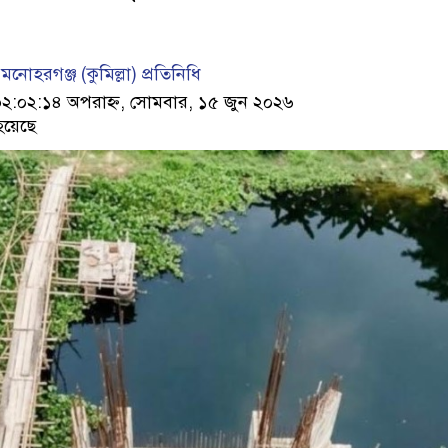
োহরগঞ্জ (কুমিল্লা) প্রতিনিধি
:০২:১৪ অপরাহ্ন, সোমবার, ১৫ জুন ২০২৬
হয়েছে