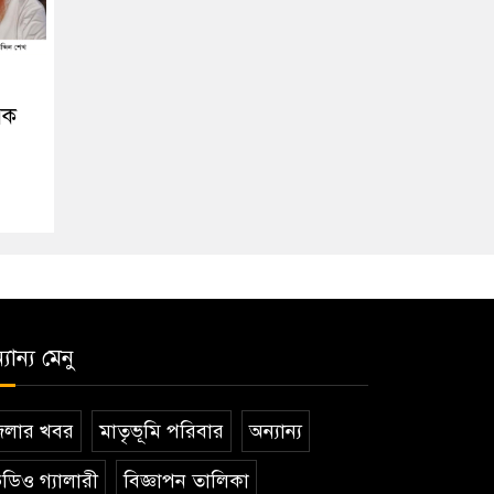
িক
যান্য মেনু
েলার খবর
মাতৃভূমি পরিবার
অন্যান্য
ডিও গ্যালারী
বিজ্ঞাপন তালিকা