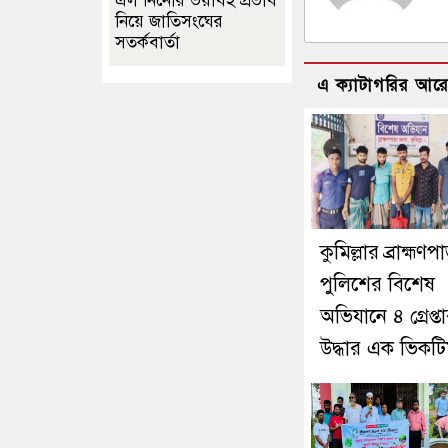
এল নিনোর ভয়াবহ প্রভাব
নিয়ে জাতিসংঘের
সতর্কবার্তা
এ ক্যাটাগরির আর
কুমিল্লার ব্রাহ্মণপ
পুলিশের বিশেষ
অভিযানে ৪ গ্রেপ্তা
উদ্ধার এক ভিকট