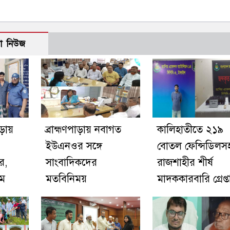
ো নিউজ
াড়ায়
ব্রাহ্মণপাড়ায় নবাগত
কালিহাতীতে ২১৯
ইউএনওর সঙ্গে
বোতল ফেন্সিডিলস
র,
সাংবাদিকদের
রাজশাহীর শীর্ষ
িম
মতবিনিময়
মাদককারবারি গ্রেপ্ত