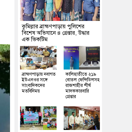
কুমিল্লার ব্রাহ্মণপাড়ায় পুলিশের
বিশেষ অভিযানে ৪ গ্রেপ্তার, উদ্ধার
এক ভিকটিম
ব্রাহ্মণপাড়ায় নবাগত
কালিহাতীতে ২১৯
ইউএনওর সঙ্গে
বোতল ফেন্সিডিলসহ
সাংবাদিকদের
রাজশাহীর শীর্ষ
মতবিনিময়
মাদককারবারি
গ্রেপ্তার