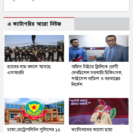
এ ক্যাটাগরির আরো নিউজ
র‍্যাবের নাম বদলে আসছে
অফিস টাইমে ক্লিনিকে রোগী
এসআরবি
দেখছিলেন সরকারি চিকিৎসক,
লাইসেন্স বাতিল ও বরখাস্তের
নির্দেশ
ঢাকা মেট্রোপলিটন পুলিশের ১২
ফ্যাসিবাদের কালো ছায়া