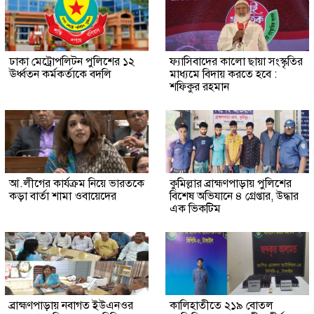
ঢাকা মেট্রোপলিটন পুলিশের ১২
ফ্যাসিবাদের কালো ছায়া সংস্কৃতির
ঊর্ধ্বতন কর্মকর্তাকে বদলি
মাধ্যমে বিদায় করতে হবে :
শফিকুর রহমান
আ.লীগের কার্যক্রম নিয়ে ভারতকে
কুমিল্লার ব্রাহ্মণপাড়ায় পুলিশের
কড়া বার্তা শামা ওবায়েদের
বিশেষ অভিযানে ৪ গ্রেপ্তার, উদ্ধার
এক ভিকটিম
ব্রাহ্মণপাড়ায় নবাগত ইউএনওর
কালিহাতীতে ২১৯ বোতল