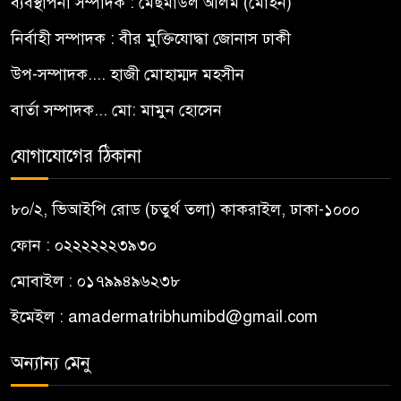
ব্যবস্থাপনা সম্পাদক : মেছমাউল আলম (মোহন)
নির্বাহী সম্পাদক : বীর মুক্তিযোদ্ধা জোনাস ঢাকী
উপ-সম্পাদক.... হাজী মোহাম্মদ মহসীন
বার্তা সম্পাদক... মো: মামুন হোসেন
যোগাযোগের ঠিকানা
৮০/২, ভিআইপি রোড (চতুর্থ তলা) কাকরাইল, ঢাকা-১০০০
ফোন : ০২২২২২২৩৯৩০
মোবাইল : ০১৭৯৯৪৯৬২৩৮
ইমেইল :
amadermatribhumibd@gmail.com
অন্যান্য মেনু