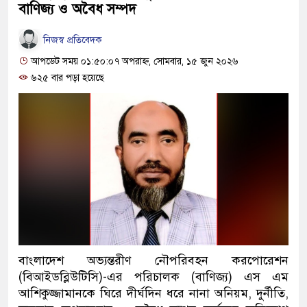
বাণিজ্য ও অবৈধ সম্পদ
নিজস্ব প্রতিবেদক
আপডেট সময় ০১:৫০:০৭ অপরাহ্ন, সোমবার, ১৫ জুন ২০২৬
৬২৫ বার পড়া হয়েছে
বাংলাদেশ অভ্যন্তরীণ নৌপরিবহন করপোরেশন
(বিআইডব্লিউটিসি)-এর পরিচালক (বাণিজ্য) এস এম
আশিকুজ্জামানকে ঘিরে দীর্ঘদিন ধরে নানা অনিয়ম, দুর্নীতি,