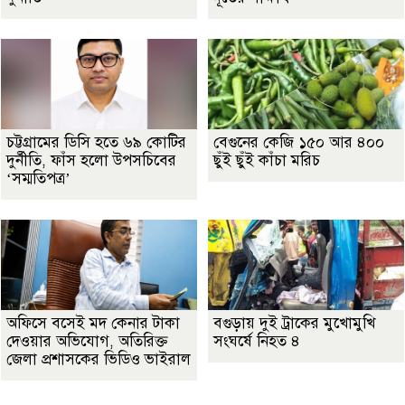
চট্টগ্রামের ডিসি হতে ৬৯ কোটির
বেগুনের কেজি ১৫০ আর ৪০০
দুর্নীতি, ফাঁস হলো উপসচিবের
ছুঁই ছুঁই কাঁচা মরিচ
‘সম্মতিপত্র’
অফিসে বসেই মদ কেনার টাকা
বগুড়ায় দুই ট্রাকের মুখোমুখি
দেওয়ার অভিযোগ, অতিরিক্ত
সংঘর্ষে নিহত ৪
জেলা প্রশাসকের ভিডিও ভাইরাল