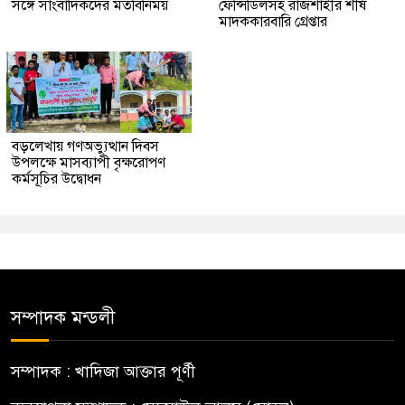
সঙ্গে সাংবাদিকদের মতবিনিময়
ফেন্সিডিলসহ রাজশাহীর শীর্ষ
মাদককারবারি গ্রেপ্তার
বড়লেখায় গণঅভ্যুত্থান দিবস
উপলক্ষে মাসব্যাপী বৃক্ষরোপণ
কর্মসূচির উদ্বোধন
সম্পাদক মন্ডলী
সম্পাদক : খাদিজা আক্তার পূর্ণী