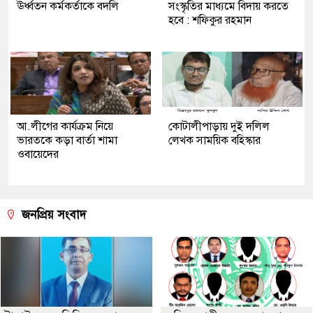
ঊর্ধ্বতন কর্মকর্তাকে বদলি
সংস্কৃতির মাধ্যমে বিদায় করতে
হবে : শফিকুর রহমান
আ.লীগের কার্যক্রম নিয়ে
কোটালীপাড়ায় দুই দলিল
ভারতকে কড়া বার্তা শামা
লেখক সাময়িক বহিস্কার
ওবায়েদের
জনপ্রিয় সংবাদ