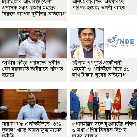
টাঙ্গাইলের অতিরিক্ত জেলা
অনিয়মকারীদের অভয়ারণ্যে
প্রশাসক সঞ্জয় কুমার মহন্তের
পরিণত হয়েছে অগ্রণী ব্যাংক!
বিরুদ্ধে ব্যাপক দুর্নীতির অভিযোগ
জাতীয় ক্রীড়া পরিষদের দুর্নীতি
চট্টগ্রাম গণপূর্তে প্রকৌশলী
যেন মরনঘাতি ভাইরাসে পরিণত
মেহেদী ও এনডিইকে ঘিরে ৫০
হয়েছে
লাখ টাকার ঘুষের অভিযোগ
নারায়ণগঞ্জ এলজিইডিতে ‘৩%
প্রধানমন্ত্রীর সঙ্গে যুক্তরাষ্ট্রের দক্ষিণ
দুলাল’ খ্যাত আহসানুজ্জামানের
ও মধ্য এশিয়াবিষয়ক বিশেষ
দুর্নীতি
দূতের সাক্ষাৎ