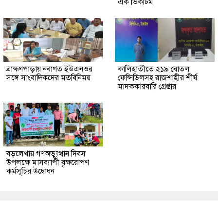
এক ভিকটিম
ব্রাহ্মণপাড়ায় নবাগত ইউএনওর
কালিহাতীতে ২১৯ বোতল
সঙ্গে সাংবাদিকদের মতবিনিময়
ফেন্সিডিলসহ রাজশাহীর শীর্ষ
মাদককারবারি গ্রেপ্তার
বড়লেখায় গণঅভ্যুত্থান দিবস
উপলক্ষে মাসব্যাপী বৃক্ষরোপণ
কর্মসূচির উদ্বোধন