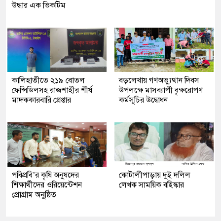
উদ্ধার এক ভিকটিম
কালিহাতীতে ২১৯ বোতল
বড়লেখায় গণঅভ্যুত্থান দিবস
ফেন্সিডিলসহ রাজশাহীর শীর্ষ
উপলক্ষে মাসব্যাপী বৃক্ষরোপণ
মাদককারবারি গ্রেপ্তার
কর্মসূচির উদ্বোধন
পবিপ্রবি’র কৃষি অনুষদের
কোটালীপাড়ায় দুই দলিল
শিক্ষার্থীদের ওরিয়েন্টেশন
লেখক সাময়িক বহিস্কার
প্রোগ্রাম অনুষ্ঠিত