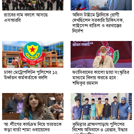
র‍্যাবের নাম বদলে আসছে
অফিস টাইমে ক্লিনিকে রোগী
এসআরবি
দেখছিলেন সরকারি চিকিৎসক,
লাইসেন্স বাতিল ও বরখাস্তের
নির্দেশ
ঢাকা মেট্রোপলিটন পুলিশের ১২
ফ্যাসিবাদের কালো ছায়া সংস্কৃতির
ঊর্ধ্বতন কর্মকর্তাকে বদলি
মাধ্যমে বিদায় করতে হবে :
শফিকুর রহমান
আ.লীগের কার্যক্রম নিয়ে ভারতকে
কুমিল্লার ব্রাহ্মণপাড়ায় পুলিশের
কড়া বার্তা শামা ওবায়েদের
বিশেষ অভিযানে ৪ গ্রেপ্তার, উদ্ধার