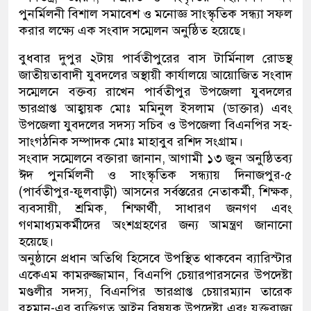
পুনর্মিলনী বিশাল সমাবেশ ও মনোজ্ঞ সাংস্কৃতিক সন্ধ্যা সফল
করার লক্ষ্যে এক সংবাদ সম্মেলন অনুষ্ঠিত হয়েছে।
বুধবার দুপুর ২টায় পার্বতীপুরের বাস টার্মিনাল রোডস্থ
জাতীয়তাবাদী যুবদলের অস্থায়ী কার্যালয়ে আয়োজিত সংবাদ
সম্মেলনে বক্তব্য রাখেন পার্বতীপুর উপজেলা যুবদলের
ভারপ্রাপ্ত আহ্বায়ক মোঃ মমিনুল ইসলাম (ডাক্তার) এবং
উপজেলা যুবদলের সদস্য সচিব ও উপজেলা বিএনপির সহ-
সাংগঠনিক সম্পাদক মোঃ মাহাবুব রশিদ সংগ্রাম।
সংবাদ সম্মেলনে বক্তারা জানান, আগামী ১৩ জুন অনুষ্ঠিতব্য
ঈদ পুনর্মিলনী ও সাংস্কৃতিক সন্ধ্যায় দিনাজপুর-৫
(পার্বতীপুর-ফুলবাড়ী) আসনের সর্বস্তরের নেতাকর্মী, শিক্ষক,
ব্যবসায়ী, শ্রমিক, শিক্ষার্থী, সাধারণ জনগণ এবং
গণমাধ্যমকর্মীদের অংশগ্রহণের জন্য আমন্ত্রণ জানানো
হয়েছে।
অনুষ্ঠানে প্রধান অতিথি হিসেবে উপস্থিত থাকবেন ব্যারিস্টার
একেএম কামরুজ্জামান, বিএনপি চেয়ারপারসনের উপদেষ্টা
মণ্ডলীর সদস্য, বিএনপির ভারপ্রাপ্ত চেয়ারম্যান তারেক
রহমান-এর ব্যক্তিগত আইন বিষয়ক উপদেষ্টা এবং যুক্তরাজ্য