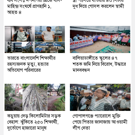
ববি সংলগ্ন দপদপিয়া ব্রিজে বাস-
স্ত্রী পালিয়ে যাওয়ায় ৪০ লিটার
মাহিন্দ্র সংঘর্ষে প্রাণহানি ১,
দুধ দিয়ে গোসল করলেন স্বামী
আহত ৪
ভারতে বাংলাদেশি শিক্ষার্থীর
বালিয়াডাঙ্গীতে স্কুলের ৪৭
রহস্যজনক মৃত্যু, হত্যার
শতক জমি নিয়ে বিরোধ, উদ্ধারে
অভিযোগ পরিবারের
মানববন্ধন
কচুয়ায় দেড় কিলোমিটার সড়ক
গোপালগঞ্জে প্যারোলে মুক্তি
বেহাল: ঝুঁকিতে ২৫০ শিক্ষার্থী,
পেয়ে পিতার জানাজায় আওয়ামী
দুর্ভোগে হাজারো মানুষ
লীগ নেতা