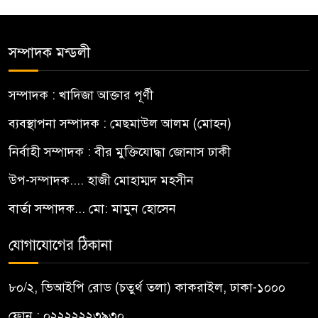
সম্পাদক মন্ডলী
সম্পাদক : খাদিজা আক্তার পূর্ণী
ব্যবস্থাপনা সম্পাদক : মেছমাউল আলম (মোহন)
নির্বাহী সম্পাদক : বীর মুক্তিযোদ্ধা জোনাস ঢাকী
উপ-সম্পাদক.... হাজী মোহাম্মদ মহসীন
বার্তা সম্পাদক... মো: মামুন হোসেন
যোগাযোগের ঠিকানা
৮০/২, ভিআইপি রোড (চতুর্থ তলা) কাকরাইল, ঢাকা-১০০০
ফোন : ০২২২২২২৩৯৩০