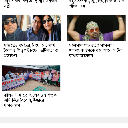
ভাষায় কথা বলছে: স্থানীয় সরকার
রহস্যজনক মৃত্যু, হত্যার অভিযোগ
মন্ত্রী
পরিবারের
সঞ্জিতের ধর্মান্তর, বিয়ে, ২০ লাখ
সালমান শাহ হত্যা মামলা :
টাকা ও পিতৃপরিচয়ের জটিলতা ও
খলনায়ক ডনকে কারাগারে আটক
প্রতারণা
রাখার আবেদন
বালিয়াডাঙ্গীতে স্কুলের ৪৭ শতক
জমি নিয়ে বিরোধ, উদ্ধারে
মানববন্ধন