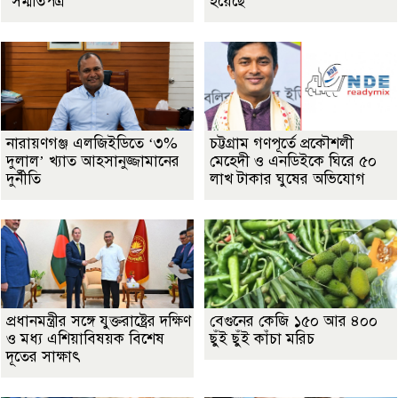
‘সম্মতিপত্র’
হয়েছে
নারায়ণগঞ্জ এলজিইডিতে ‘৩%
চট্টগ্রাম গণপূর্তে প্রকৌশলী
দুলাল’ খ্যাত আহসানুজ্জামানের
মেহেদী ও এনডিইকে ঘিরে ৫০
দুর্নীতি
লাখ টাকার ঘুষের অভিযোগ
প্রধানমন্ত্রীর সঙ্গে যুক্তরাষ্ট্রের দক্ষিণ
বেগুনের কেজি ১৫০ আর ৪০০
ও মধ্য এশিয়াবিষয়ক বিশেষ
ছুঁই ছুঁই কাঁচা মরিচ
দূতের সাক্ষাৎ