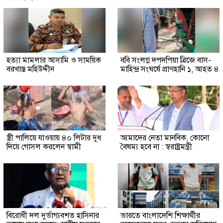
হত্যা মামলার আসামি ও সাময়িক
ববি সংলগ্ন দপদপিয়া ব্রিজে বাস-
বরখাস্ত মহিউদ্দীন
মাহিন্দ্র সংঘর্ষে প্রাণহানি ১, আহত ৪
স্ত্রী পালিয়ে যাওয়ায় ৪০ লিটার দুধ
আমাদের নেতা মানবিক, কোনো
দিয়ে গোসল করলেন স্বামী
বৈষম্য হবে না : স্বরাষ্ট্রমন্ত্রী
বিরোধী দল দুর্ভাগ্যবশত হাসিনার
ভারতে বাংলাদেশি শিক্ষার্থীর