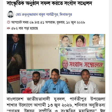
সাংস্কৃতিক অনুষ্ঠান সফল করতে সংবাদ সম্মেলন
মোঃ রুকুনুজ্জামান বাবুল পার্বতীপুর, দিনাজপুর
আপডেট সময় ০৯:৪৩:৫১ অপরাহ্ন, বুধবার, ১০ জুন ২০২৬
৫৮২ বার পড়া হয়েছে
বাংলাদেশ জাতীয়তাবাদী যুবদল, পার্বতীপুর উপজেলা
শাখার উদ্যোগে আগামী ১৩ জুন ২০২৬, শনিবার অনুষ্ঠিতব্য
“গণতন্ত্র, উন্নয়ন, সম্প্রীতি ও সংস্কৃতির মহামিলন” ঈদ