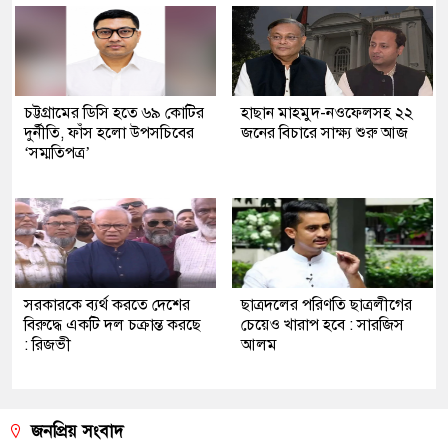
চট্টগ্রামের ডিসি হতে ৬৯ কোটির
হাছান মাহমুদ-নওফেলসহ ২২
দুর্নীতি, ফাঁস হলো উপসচিবের
জনের বিচারে সাক্ষ্য শুরু আজ
‘সম্মতিপত্র’
সরকারকে ব্যর্থ করতে দেশের
ছাত্রদলের পরিণতি ছাত্রলীগের
বিরুদ্ধে একটি দল চক্রান্ত করছে
চেয়েও খারাপ হবে : সারজিস
: রিজভী
আলম
জনপ্রিয় সংবাদ