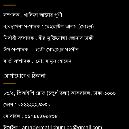
সম্পাদক : খাদিজা আক্তার পূর্ণী
ব্যবস্থাপনা সম্পাদক : মেছমাউল আলম (মোহন)
নির্বাহী সম্পাদক : বীর মুক্তিযোদ্ধা জোনাস ঢাকী
উপ-সম্পাদক.... হাজী মোহাম্মদ মহসীন
বার্তা সম্পাদক... মো: মামুন হোসেন
যোগাযোগের ঠিকানা
৮০/২, ভিআইপি রোড (চতুর্থ তলা) কাকরাইল, ঢাকা-১০০০
ফোন : ০২২২২২২৩৯৩০
মোবাইল : ০১৭৯৯৪৯৬২৩৮
ইমেইল :
amadermatribhumibd@gmail.com