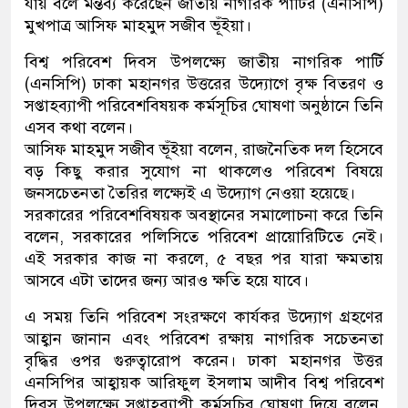
যায় বলে মন্তব্য করেছেন জাতীয় নাগরিক পার্টির (এনসিপি)
মুখপাত্র আসিফ মাহমুদ সজীব ভূঁইয়া।
বিশ্ব পরিবেশ দিবস উপলক্ষ্যে জাতীয় নাগরিক পার্টি
(এনসিপি) ঢাকা মহানগর উত্তরের উদ্যোগে বৃক্ষ বিতরণ ও
সপ্তাহব্যাপী পরিবেশবিষয়ক কর্মসূচির ঘোষণা অনুষ্ঠানে তিনি
এসব কথা বলেন।
আসিফ মাহমুদ সজীব ভূঁইয়া বলেন, রাজনৈতিক দল হিসেবে
বড় কিছু করার সুযোগ না থাকলেও পরিবেশ বিষয়ে
জনসচেতনতা তৈরির লক্ষ্যেই এ উদ্যোগ নেওয়া হয়েছে।
সরকারের পরিবেশবিষয়ক অবস্থানের সমালোচনা করে তিনি
বলেন, সরকারের পলিসিতে পরিবেশ প্রায়োরিটিতে নেই।
এই সরকার কাজ না করলে, ৫ বছর পর যারা ক্ষমতায়
আসবে এটা তাদের জন্য আরও ক্ষতি হয়ে যাবে।
এ সময় তিনি পরিবেশ সংরক্ষণে কার্যকর উদ্যোগ গ্রহণের
আহ্বান জানান এবং পরিবেশ রক্ষায় নাগরিক সচেতনতা
বৃদ্ধির ওপর গুরুত্বারোপ করেন। ঢাকা মহানগর উত্তর
এনসিপির আহ্বায়ক আরিফুল ইসলাম আদীব বিশ্ব পরিবেশ
দিবস উপলক্ষ্যে সপ্তাহব্যাপী কর্মসূচির ঘোষণা দিয়ে বলেন,