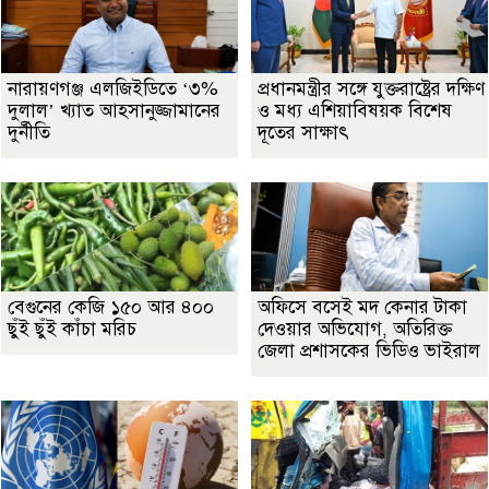
নারায়ণগঞ্জ এলজিইডিতে ‘৩%
প্রধানমন্ত্রীর সঙ্গে যুক্তরাষ্ট্রের দক্ষিণ
দুলাল’ খ্যাত আহসানুজ্জামানের
ও মধ্য এশিয়াবিষয়ক বিশেষ
দুর্নীতি
দূতের সাক্ষাৎ
বেগুনের কেজি ১৫০ আর ৪০০
অফিসে বসেই মদ কেনার টাকা
ছুঁই ছুঁই কাঁচা মরিচ
দেওয়ার অভিযোগ, অতিরিক্ত
জেলা প্রশাসকের ভিডিও ভাইরাল