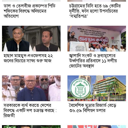
ডাল ও তেলবীজ প্রকল্পের পিডি
চট্টগ্রামের ডিসি হতে ৬৯ কোটির
শফিকের বিরুদ্ধে অনিয়মের
দুর্নীতি, ফাঁস হলো উপসচিবের
অভিযোগ
‘সম্মতিপত্র’
হাছান মাহমুদ-নওফেলসহ ২২
জ্বালানি সংকট ও দ্রব্যমূল্যের
জনের বিচারে সাক্ষ্য শুরু আজ
ঊর্ধ্বগতির প্রতিবাদে ১১ দলীয়
জোটের অবস্থান
সরকারকে ব্যর্থ করতে দেশের
বৈদেশিক মুদ্রার রিজার্ভ বেড়ে
বিরুদ্ধে একটি দল চক্রান্ত করছে :
৩৬.৫৯ বিলিয়ন ডলার
রিজভী