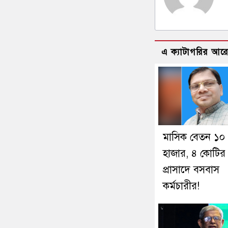
এ ক্যাটাগরির আর
মাসিক বেতন ১০
হাজার, ৪ কোটির
প্রাসাদে বসবাস
কর্মচারীর!