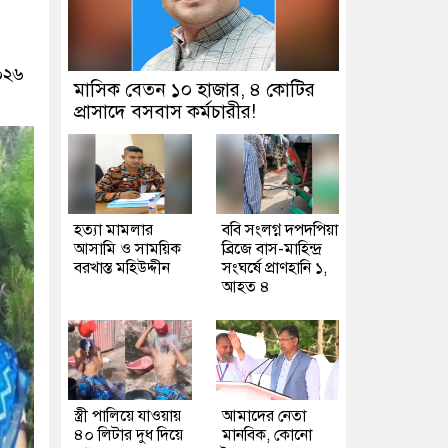
০২৬
মাসিক বেতন ১০ হাজার, ৪ কোটির
প্রাসাদে বসবাস কর্মচারীর!
হত্যা মামলার
ববি সংলগ্ন দপদপিয়া
আসামি ও সাময়িক
ব্রিজে বাস-মাহিন্দ্র
বরখাস্ত মহিউদ্দীন
সংঘর্ষে প্রাণহানি ১,
আহত ৪
স্ত্রী পালিয়ে যাওয়ায়
আমাদের নেতা
৪০ লিটার দুধ দিয়ে
মানবিক, কোনো