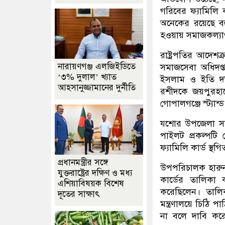
গরিবের ফ্যামিলি 
অনেকের রয়েছে বহ
হওয়ায় সমাজকল্যাণ
রাষ্ট্রপতির আদেশ
নারায়ণগঞ্জ এলজিইডিতে
সমাজসেবা অধিদপ
‘৩% দুলাল’ খ্যাত
ইসলাম ও ইতি দত্
আহসানুজ্জামানের দুর্নীতি
রশীদকে জয়পুরহ
গোপালগঞ্জে স্ট্যান
যশোর উপজেলা সমা
পাইলট প্রকল্পট
ফ্যামিলি কার্ড স্থ
প্রধানমন্ত্রীর সঙ্গে
উপপরিচালক হারুন 
যুক্তরাষ্ট্রের দক্ষিণ ও মধ্য
কার্ডের তালিকা 
এশিয়াবিষয়ক বিশেষ
করেছিলেন। তালিক
দূতের সাক্ষাৎ
মন্ত্রণালয়ে চিঠি 
না বলে দাবি কর