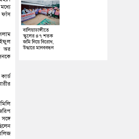
মধ্যে
 ফাঁস
বালিয়াডাঙ্গীতে
ইসলাম
স্কুলের ৪৭ শতক
ইফুল
জমি নিয়ে বিরোধ,
উদ্ধারে মানববন্ধন
ুন অর
েনকে
কার্ড
ারীর
ামিলি
 জরিপ
সঙ্গে
ছিলেন
িলিজ