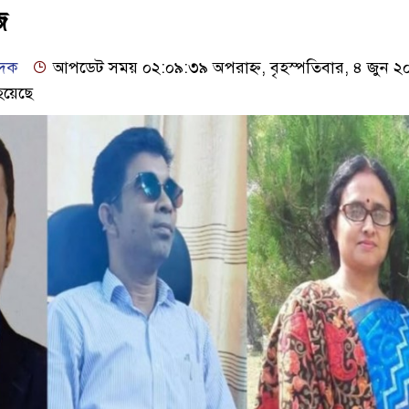
জ
েদক
আপডেট সময় ০২:০৯:৩৯ অপরাহ্ন, বৃহস্পতিবার, ৪ জুন ২
হয়েছে