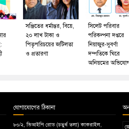
সঞ্জিতের ধর্মান্তর, বিয়ে,
সিলেট পরিবার
নার
২০ লাখ টাকা ও
পরিকল্পনা দপ্তরে
:
পিতৃপরিচয়ের জটিলতা
নিয়াজুর-সুবর্ণা
রী
ও প্রতারণা
দম্পতিকে ঘিরে
অনিয়মের অভিযো
যোগাযোগের ঠিকানা
অন্
৮০/২, ভিআইপি রোড (চতুর্থ তলা) কাকরাইল,
জ