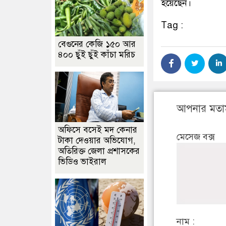
হয়েছেন।
Tag :
বেগুনের কেজি ১৫০ আর
৪০০ ছুঁই ছুঁই কাঁচা মরিচ
আপনার মতা
অফিসে বসেই মদ কেনার
মেসেজ বক্স
টাকা দেওয়ার অভিযোগ,
অতিরিক্ত জেলা প্রশাসকের
ভিডিও ভাইরাল
নাম :