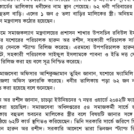
কার্ডের তালিকায় ধনীদের নাম স্থান পেয়েছে। ৬২ ধনী পরিবারের 
ুতল বাড়ি। এদের ১ জন ৫ তলা বাড়ির মালিকের স্ত্রী। অনিয়ম
 মন্ত্রণালয় কঠোর হয়েছেন।
ক্রমে সমাজকল্যাণ মন্ত্রণালয়ের প্রশাসন শাখার উপসচিব রবিউল 
্তর যশোরের পরিচালক হারুন অর রশীদ, সহকারী পরিচালক সা
ত সেনকে স্ট্যান্ড রিলিজ করেছে। এরমধ্যে উপপরিচালক হার
াটে, সহকারী পরিচালক সাইফুল ইসলামকে পাবনা ও ইতি দত্ত স
্ড রিলিজ করা হয় বলে সূত্র নিশ্চিত করেছে।
জসেবা অফিসার আশিকুজ্জামান তুহিন জানান, যশোরে ফ্যামিলি 
ি জেলা অফিস তদারকি করেছে। ধনীর তালিকায় পড়া ৬২ জন ন
গিত করা হয়েছে বলে শুনেছেন।
অর রশীদ জানান, চাচড়া ইউনিয়নের ৭ নম্বর ওয়ার্ডে ২০৪২টি ফ্য
করা হয়েছিল। সমাজসেবা অধিদপ্তরের ৫৪ সমাজকর্মী সার্ভে
ায় বহুতল ভবনের মালিকের স্ত্রীর বলে বিষয়টি জানার সঙ্গে 
পাঠিয়ে ৬২টি কার্ড স্থগিতও করিয়েছেন। তিনি সরকারি সার্ভে জরিপে 
েন হারুন অর রশীদ। সরকারি আদেশে তারা তিনজন স্ট্যান্ড র