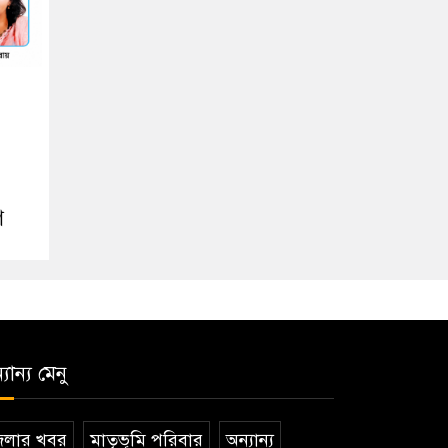
গ
যান্য মেনু
েলার খবর
মাতৃভূমি পরিবার
অন্যান্য