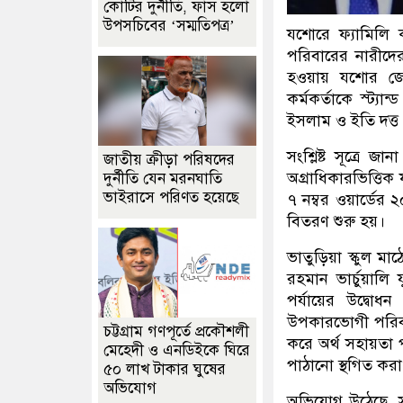
কোটির দুর্নীতি, ফাঁস হলো
উপসচিবের ‘সম্মতিপত্র’
যশোরে ফ্যামিলি 
পরিবারের নারীদের
হওয়ায় যশোর জে
কর্মকর্তাকে স্ট্
ইসলাম ও ইতি দত্ত
সংশ্লিষ্ট সূত্রে জ
জাতীয় ক্রীড়া পরিষদের
অগ্রাধিকারভিত্তিক
দুর্নীতি যেন মরনঘাতি
ভাইরাসে পরিণত হয়েছে
৭ নম্বর ওয়ার্ডের
বিতরণ শুরু হয়।
ভাতুড়িয়া স্কুল ম
রহমান ভার্চুয়ালি
পর্যায়ের উদ্বো
উপকারভোগী পরিবার
চট্টগ্রাম গণপূর্তে প্রকৌশলী
করে অর্থ সহায়তা
মেহেদী ও এনডিইকে ঘিরে
পাঠানো স্থগিত করা
৫০ লাখ টাকার ঘুষের
অভিযোগ
অভিযোগ উঠেছে, সম