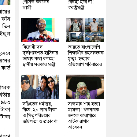
গোসল করলেন
বৈষম্য হবে না :
স্বামী
স্বরাষ্ট্রমন্ত্রী
আয়ের
 ফাঁস
 তিন
াইফুল
বিরোধী দল
ভারতে বাংলাদেশি
দুর্ভাগ্যবশত হাসিনার
শিক্ষার্থীর রহস্যজনক
িসেবে
ভাষায় কথা বলছে:
মৃত্যু, হত্যার
য়নের
স্থানীয় সরকার মন্ত্রী
অভিযোগ পরিবারের
কার্ড
তারেক
িতীয়
 ১৯৮০
সঞ্জিতের ধর্মান্তর,
সালমান শাহ হত্যা
 টাকা
বিয়ে, ২০ লাখ টাকা
মামলা : খলনায়ক
ও পিতৃপরিচয়ের
ডনকে কারাগারে
 টাকা
জটিলতা ও প্রতারণা
আটক রাখার
আবেদন
্রহণে