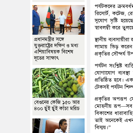
পর্যটকদের ক্রমবর
রিসোর্ট, কটেজ, রেস্
সুযোগ সৃষ্টি হয়েছ
স্বাবলম্বী করে তুল
প্রধানমন্ত্রীর সঙ্গে
স্থানীয় ব্যবসায়ীরা
যুক্তরাষ্ট্রের দক্ষিণ ও মধ্য
লামায় ভিড় করেন
এশিয়াবিষয়ক বিশেষ
প্রকৃতির সৌন্দর্
দূতের সাক্ষাৎ
পর্যটন সংশ্লিষ্ট 
যোগাযোগ ব্যবস্থা
প্রতিষ্ঠিত হবে। এক
টেকসই পর্যটন শিল
প্রকৃতির অপরূপ সৌ
বেগুনের কেজি ১৫০ আর
মোহনীয় রূপ—সব মি
৪০০ ছুঁই ছুঁই কাঁচা মরিচ
বিকাশের ধারাবাহিক
তাই অনেকেই এখন
বিস্ময়।”