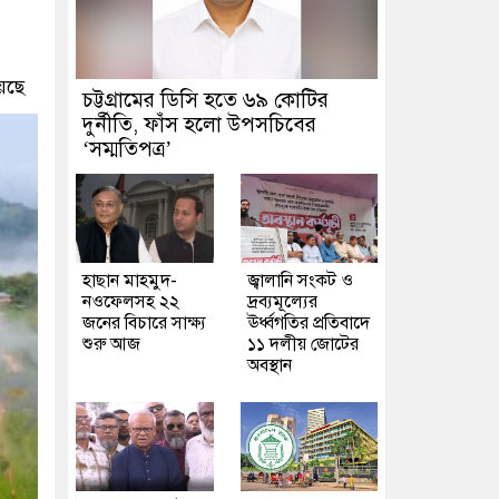
েছে
চট্টগ্রামের ডিসি হতে ৬৯ কোটির
দুর্নীতি, ফাঁস হলো উপসচিবের
‘সম্মতিপত্র’
হাছান মাহমুদ-
জ্বালানি সংকট ও
নওফেলসহ ২২
দ্রব্যমূল্যের
জনের বিচারে সাক্ষ্য
ঊর্ধ্বগতির প্রতিবাদে
শুরু আজ
১১ দলীয় জোটের
অবস্থান