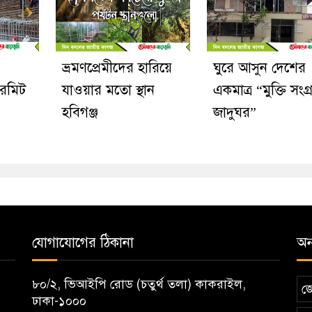
ভ্রমণপ্রেমীদের হারিয়ে
ঘুরে আসুন দেশের
ারমিট
যাওয়ার মতো স্থান
একমাত্র “মুক্তি সংগ্
হবিগঞ্জ
জাদুঘর”
যোগাযোগের ঠিকানা
অন্
৮০/২, ভিআইপি রোড (চতুর্থ তলা) কাকরাইল,
জ
ঢাকা-১০০০