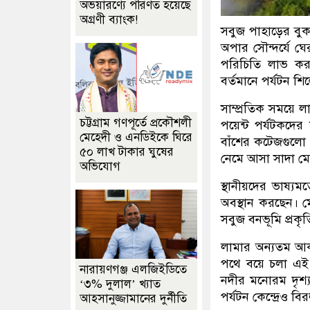
অভয়ারণ্যে পরিণত হয়েছে
অগ্রণী ব্যাংক!
সবুজ পাহাড়ের বুক
অপার সৌন্দর্যে ঘ
পরিচিতি লাভ কর
বর্তমানে পর্যটন শ
সাম্প্রতিক সময়ে 
চট্টগ্রাম গণপূর্তে প্রকৌশলী
পয়েন্ট পর্যটকদের
মেহেদী ও এনডিইকে ঘিরে
বাঁশের কটেজগুলো য
৫০ লাখ টাকার ঘুষের
নেমে আসা সাদা ম
অভিযোগ
স্থানীয়দের ভাষ্য
অবস্থান করছেন। মে
সবুজ বনভূমি প্রকৃ
লামার অন্যতম আকর
পথে বয়ে চলা এই নদ
নারায়ণগঞ্জ এলজিইডিতে
নদীর মনোরম দৃশ্য
‘৩% দুলাল’ খ্যাত
পর্যটন কেন্দ্রেও বি
আহসানুজ্জামানের দুর্নীতি