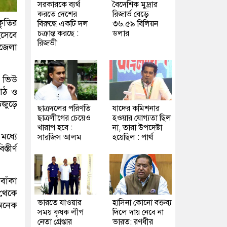
সরকারকে ব্যর্থ
বৈদেশিক মুদ্রার
করতে দেশের
রিজার্ভ বেড়ে
কৃতির
বিরুদ্ধে একটি দল
৩৬.৫৯ বিলিয়ন
চক্রান্ত করছে :
ডলার
িসেবে
রিজভী
জেলা
ও ভিউ
কাঠ ও
ড়জুড়ে
ছাত্রদলের পরিণতি
যাদের কমিশনার
ছাত্রলীগের চেয়েও
হওয়ার যোগ্যতা ছিল
খারাপ হবে :
না, তারা উপদেষ্টা
মধ্যে
সারজিস আলম
হয়েছিল : পার্থ
তীর্ণ
বাঁকা
 থেকে
ভারতে যাওয়ার
হাসিনা কোনো বক্তব্য
 অনেক
সময় কৃষক লীগ
দিলে দায় নেবে না
নেতা গ্রেপ্তার
ভারত: রণধীর