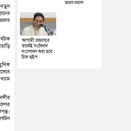
জয়সওয়াল
 নতুন
্থানের
জেদের
র্যটক
আগামী প্রজন্মের
হাড়ি
স্বার্থেই সংবিধান
সংশোধন করা হবে :
চিফ হুইপ
ধুনিক
িসেবে
ধ্যমে
 নদীর
ল্পের
গন্ত।
্যটন