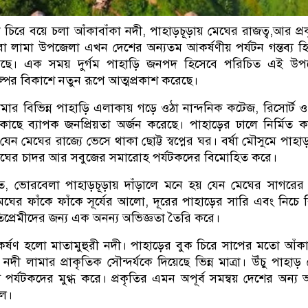
 চিরে বয়ে চলা আঁকাবাঁকা নদী, পাহাড়চূড়ায় মেঘের রাজত্ব,আর প্র
েরা লামা উপজেলা এখন দেশের অন্যতম আকর্ষণীয় পর্যটন গন্তব্য হ
ছে। এক সময় দুর্গম পাহাড়ি জনপদ হিসেবে পরিচিত এই উপ
িল্পের বিকাশে নতুন রূপে আত্মপ্রকাশ করেছে।
লামার বিভিন্ন পাহাড়ি এলাকায় গড়ে ওঠা নান্দনিক কটেজ, রিসোর্ট 
 কাছে ব্যাপক জনপ্রিয়তা অর্জন করেছে। পাহাড়ের ঢালে নির্মিত 
েন মেঘের রাজ্যে ভেসে থাকা ছোট্ট স্বপ্নের ঘর। বর্ষা মৌসুমে পাহা
েঘের চাদর আর সবুজের সমারোহ পর্যটকদের বিমোহিত করে।
মতে, ভোরবেলা পাহাড়চূড়ায় দাঁড়ালে মনে হয় যেন মেঘের সাগরের 
ঘের ফাঁকে ফাঁকে সূর্যের আলো, দূরের পাহাড়ের সারি এবং নিচে বিস্
তিপ্রেমীদের জন্য এক অনন্য অভিজ্ঞতা তৈরি করে।
্ষণ হলো মাতামুহুরী নদী। পাহাড়ের বুক চিরে সাপের মতো আঁকা
ী লামার প্রাকৃতিক সৌন্দর্যকে দিয়েছে ভিন্ন মাত্রা। উঁচু পাহাড়
 পর্যটকদের মুগ্ধ করে। প্রকৃতির এমন অপূর্ব সমন্বয় দেশের অন্য
রল।