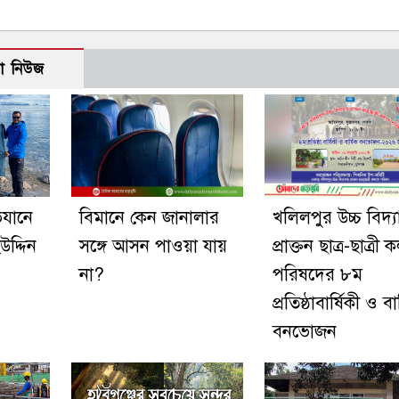
ো নিউজ
ভিযানে
বিমানে কেন জানালার
খলিলপুর উচ্চ বিদ্
দ্দিন
সঙ্গে আসন পাওয়া যায়
প্রাক্তন ছাত্র-ছাত্রী 
না?
পরিষদের ৮ম
প্রতিষ্ঠাবার্ষিকী ও বা
বনভোজন