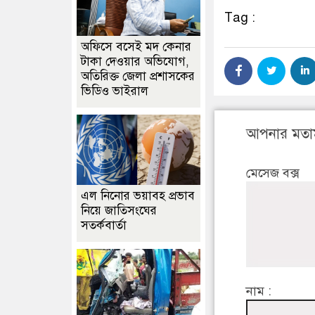
Tag :
অফিসে বসেই মদ কেনার
টাকা দেওয়ার অভিযোগ,
অতিরিক্ত জেলা প্রশাসকের
ভিডিও ভাইরাল
আপনার মতা
মেসেজ বক্স
এল নিনোর ভয়াবহ প্রভাব
নিয়ে জাতিসংঘের
সতর্কবার্তা
নাম :