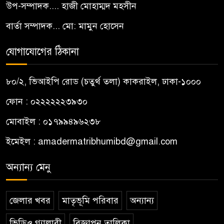
উপ-সম্পাদক.... হাজী মোহাম্মদ মহসীন
বার্তা সম্পাদক... মো: মামুন হোসেন
যোগাযোগের ঠিকানা
৮০/২, ভিআইপি রোড (চতুর্থ তলা) কাকরাইল, ঢাকা-১০০০
ফোন : ০২২২২২২৩৯৩০
মোবাইল : ০১৭৯৯৪৯৬২৩৮
ইমেইল :
amadermatribhumibd@gmail.com
অন্যান্য মেনু
জেলার খবর
মাতৃভূমি পরিবার
অন্যান্য
ভিডিও গ্যালারী
বিজ্ঞাপন তালিকা