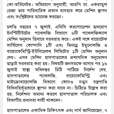
কো-অর্ডিনেটর। অভিযোগ অনুযায়ী, আরপি ডা. একরামুল
রেজা তার পারিবারিক প্রভাব ব্যবহার করে মেশিন স্থাপন
এবং সংশ্লিষ্টদের ম্যানেজ করছেন।
চলতি বছরের ৭ জুলাই, এবিসি করপোরেশন হৃদরোগ
ইনস্টিটিউটের প্যাথলজি বিভাগে ৬টি প্যাথলজিক্যাল
মেশিন অনুদান হিসাবে সরবরাহ করে। একই সঙ্গে বায়োটেক
সার্ভিসেস কোম্পানি ১টি এবং মিনড্রে ইমুনোলজি ও
বায়োকেমিস্ট্রি-ইউনিহেলথ লিমিটেড ১টি মেশিন অনুদান
দেয়। এসব মেশিন হাসপাতালের প্রশাসনিক অনুমোদন
ছাড়াই সরবরাহ করা হয়। বিষয়টি জনসমক্ষে আসার পর ১৬
জুলাই স্বাস্থ্য অধিদপ্তর চিঠি পাঠিয়ে নির্দেশ দেয়,
হাসপাতালের প্যাথলজি, বায়োকেমিস্ট্রি এবং
মাইক্রোবায়োলজি বিভাগে কোনও নতুন যন্ত্রপাতি
বিধিবহির্ভূতভাবে স্থাপন করা যাবে না। চিঠিতে উল্লেখ করা
হয়, নির্দেশনা অমান্য করলে হাসপাতাল পরিচালক এবং
বিভাগীয় প্রধানরা দায়ী থাকবেন।
হাসপাতালের একাধিক চিকিৎসক এবং নার্স জানিয়েছেন, ৭