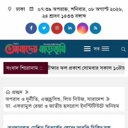
ঢাকা
০৭:৩৯ অপরাহ্ন, শনিবার, ০৮ অগাস্ট ২০২৬,
২৪ শ্রাবণ ১৪৩৩ বঙ্গাব্দ
সব
সংবাদ শিরোনাম ::
এসএসসি পরীক্ষার ফল প্রকাশ সোমবার সকাল ১০টায়, যেভাবে 
প্রচ্ছদ
অপরাধ ‍ও দুর্নীতি
,
এক্সক্লুসিভ
,
লিড নিউজ
,
সারাদেশ
ডা. একরামুল রেজা ও জাতীয় হৃদরোগ ইনস্টিটিউটে অনিয়ম
অনুদানকৃত মেশিন বিতর্কের কেন্দ্রে আরপি চিকিৎসক