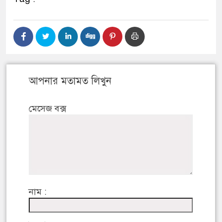
আপনার মতামত লিখুন
মেসেজ বক্স
নাম :