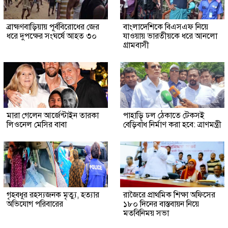
ব্রাহ্মণবাড়িয়ায় পূর্ববিরোধের জের
বাংলাদেশিকে বিএসএফ নিয়ে
ধরে দুপক্ষের সংঘর্ষে আহত ৩০
যাওয়ায় ভারতীয়কে ধরে আনলো
গ্রামবাসী
মারা গেলেন আর্জেন্টাইন তারকা
পাহাড়ি ঢল ঠেকাতে টেকসই
লিওনেল মেসির বাবা
বেড়িবাঁধ নির্মাণ করা হবে: ত্রাণমন্ত্রী
গৃহবধূর রহস্যজনক মৃত্যু, হত্যার
রাজৈরে প্রাথমিক শিক্ষা অফিসের
অভিযোগ পরিবারের
১৮০ দিনের বাস্তবায়ন নিয়ে
মতবিনিময় সভা