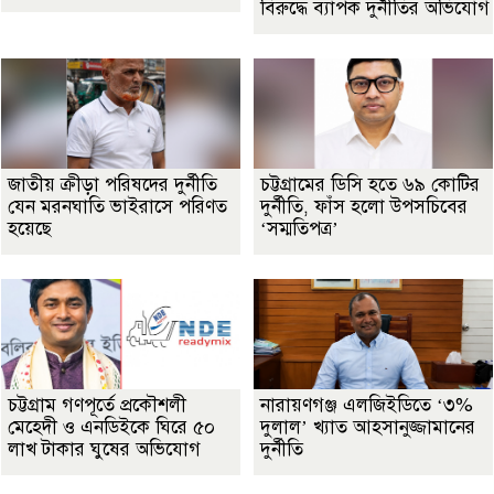
বিরুদ্ধে ব্যাপক দুর্নীতির অভিযোগ
জাতীয় ক্রীড়া পরিষদের দুর্নীতি
চট্টগ্রামের ডিসি হতে ৬৯ কোটির
যেন মরনঘাতি ভাইরাসে পরিণত
দুর্নীতি, ফাঁস হলো উপসচিবের
হয়েছে
‘সম্মতিপত্র’
চট্টগ্রাম গণপূর্তে প্রকৌশলী
নারায়ণগঞ্জ এলজিইডিতে ‘৩%
মেহেদী ও এনডিইকে ঘিরে ৫০
দুলাল’ খ্যাত আহসানুজ্জামানের
লাখ টাকার ঘুষের অভিযোগ
দুর্নীতি