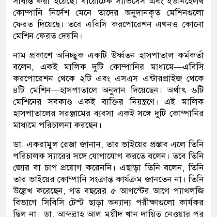
সাব্যস্ত করা হয়েছে। বায়োটেক সার্ভিসেস এবং ইউনিহেলথ
কোম্পানি নির্দেশ মেনে তাদের অনুদানকৃত মেশিনগুলো
ফেরত দিয়েছে। তবে এবিসি করপোরেশন এখনও কোনো
মেশিন ফেরত দেয়নি।
নাম প্রকাশে অনিচ্ছুক একটি উর্ধ্বতন হাসপাতাল কর্মকর্তা
বলেন, একই মালিক দুটি কোম্পানির মাধ্যমে—এবিসি
করপোরেশন থেকে ২টি এবং এসএস এন্টারপ্রাইজ থেকে
৪টি মেশিন—হাসপাতালে অনুদান দিয়েছেন। অর্থাৎ ৬টি
মেশিনের সবকাণ্ড একই ব্যক্তির নিয়ন্ত্রণে। এই মালিক
হাসপাতালের সরঞ্জামের ব্যবসা একই সঙ্গে দুটি কোম্পানির
মাধ্যমে পরিচালনা করছেন।
ডা. একরামুল রেজা জানান, তার ভাইয়ের প্রস্তাব এলে তিনি
পরিচালক স্যারের সঙ্গে যোগাযোগ করতে বলেন। তবে তিনি
জোর বা চাপ প্রয়োগ করেননি। এছাড়া তিনি বলেন, তিনি
তার ভাইয়ের কোম্পানি সংক্রান্ত কার্যক্রম জানতেন না। তিনি
উল্লেখ করেছেন, গত বছরের ৫ আগস্টের আগে প্যাথলজি
বিভাগে সিবিসি টেস্ট ছাড়া অন্যান্য পরীক্ষাগুলো কার্যকর
ছিল না। ডা. আব্দুল্লাহ আল মুয়ীদ খান দায়িত্ব নেওয়ার পর