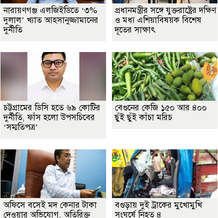
নারায়ণগঞ্জ এলজিইডিতে ‘৩%
প্রধানমন্ত্রীর সঙ্গে যুক্তরাষ্ট্রের দক্ষিণ
দুলাল’ খ্যাত আহসানুজ্জামানের
ও মধ্য এশিয়াবিষয়ক বিশেষ
দুর্নীতি
দূতের সাক্ষাৎ
চট্টগ্রামের ডিসি হতে ৬৯ কোটির
বেগুনের কেজি ১৫০ আর ৪০০
দুর্নীতি, ফাঁস হলো উপসচিবের
ছুঁই ছুঁই কাঁচা মরিচ
‘সম্মতিপত্র’
অফিসে বসেই মদ কেনার টাকা
বগুড়ায় দুই ট্রাকের মুখোমুখি
দেওয়ার অভিযোগ, অতিরিক্ত
সংঘর্ষে নিহত ৪