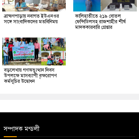
ব্রাহ্মণপাড়ায় নবাগত ইউএনওর
কালিহাতীতে ২১৯ বোতল
সঙ্গে সাংবাদিকদের মতবিনিময়
ফেন্সিডিলসহ রাজশাহীর শীর্ষ
মাদককারবারি গ্রেপ্তার
বড়লেখায় গণঅভ্যুত্থান দিবস
উপলক্ষে মাসব্যাপী বৃক্ষরোপণ
কর্মসূচির উদ্বোধন
সম্পাদক মন্ডলী