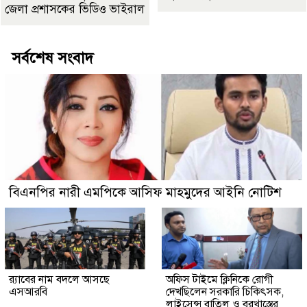
জেলা প্রশাসকের ভিডিও ভাইরাল
সর্বশেষ সংবাদ
বিএনপির নারী এমপিকে আসিফ মাহমুদের আইনি নোটিশ
র‍্যাবের নাম বদলে আসছে
অফিস টাইমে ক্লিনিকে রোগী
এসআরবি
দেখছিলেন সরকারি চিকিৎসক,
লাইসেন্স বাতিল ও বরখাস্তের