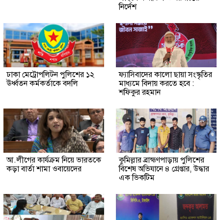
নির্দেশ
ঢাকা মেট্রোপলিটন পুলিশের ১২
ফ্যাসিবাদের কালো ছায়া সংস্কৃতির
ঊর্ধ্বতন কর্মকর্তাকে বদলি
মাধ্যমে বিদায় করতে হবে :
শফিকুর রহমান
আ.লীগের কার্যক্রম নিয়ে ভারতকে
কুমিল্লার ব্রাহ্মণপাড়ায় পুলিশের
কড়া বার্তা শামা ওবায়েদের
বিশেষ অভিযানে ৪ গ্রেপ্তার, উদ্ধার
এক ভিকটিম