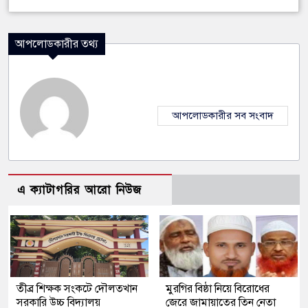
আপলোডকারীর তথ্য
আপলোডকারীর সব সংবাদ
এ ক্যাটাগরির আরো নিউজ
তীব্র শিক্ষক সংকটে দৌলতখান
মুরগির বিষ্ঠা নিয়ে বিরোধের
সরকারি উচ্চ বিদ্যালয়
জেরে জামায়াতের তিন নেতা