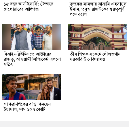
১৫ বছর আউটসোর্সিং টেন্ডারে
দুদকের মামলার আসামি এহসানুল
দেলোয়ারের আধিপত্য
ইমাম, তবুও রাজউকের গুরুত্বপূর্ণ
পদে বহাল
বিআইডব্লিউটিএতে আক্তারের
তীব্র শিক্ষক সংকটে দৌলতখান
রাজত্ব, আওয়ামী সিন্ডিকেট এখনো
সরকারি উচ্চ বিদ্যালয়
সক্রিয়
শাকিরা-পিকের বাড়ি কিনছেন
ইয়ামাল, দাম ১৫৭ কোটি