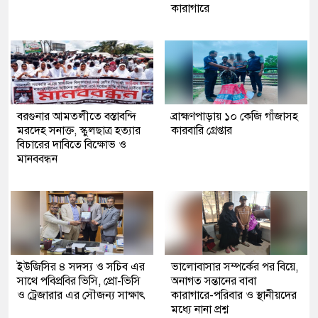
কারাগারে
বরগুনার আমতলীতে বস্তাবন্দি
​ব্রাহ্মণপাড়ায় ১০ কেজি গাঁজাসহ
মরদেহ সনাক্ত, স্কুলছাত্র হত্যার
কারবারি গ্রেপ্তার
বিচারের দাবিতে বিক্ষোভ ও
মানববন্ধন
ইউজিসির ৪ সদস্য ও সচিব এর
ভালোবাসার সম্পর্কের পর বিয়ে,
সাথে পবিপ্রবির ভিসি, প্রো-ভিসি
অনাগত সন্তানের বাবা
ও ট্রেজারার এর সৌজন্য সাক্ষাৎ
কারাগারে-পরিবার ও স্থানীয়দের
মধ্যে নানা প্রশ্ন