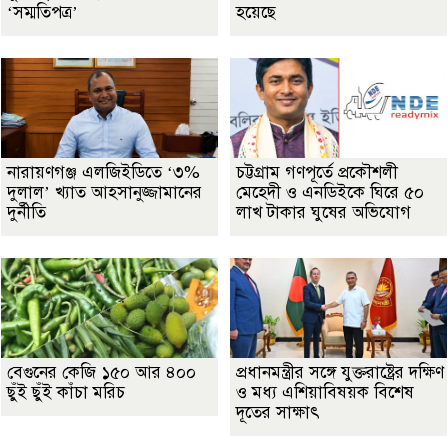
‘সম্মতিপত্র’
হয়েছে
নারায়ণগঞ্জ এলজিইডিতে ‘৩%
চট্টগ্রাম গণপূর্তে প্রকৌশলী
দুলাল’ খ্যাত আহসানুজ্জামানের
মেহেদী ও এনডিইকে ঘিরে ৫০
দুর্নীতি
লাখ টাকার ঘুষের অভিযোগ
বেগুনের কেজি ১৫০ আর ৪০০
প্রধানমন্ত্রীর সঙ্গে যুক্তরাষ্ট্রের দক্ষিণ
ছুঁই ছুঁই কাঁচা মরিচ
ও মধ্য এশিয়াবিষয়ক বিশেষ
দূতের সাক্ষাৎ