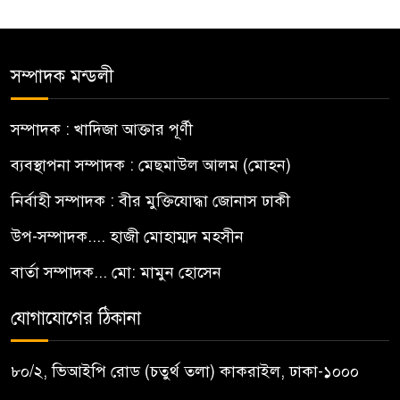
সম্পাদক মন্ডলী
সম্পাদক : খাদিজা আক্তার পূর্ণী
ব্যবস্থাপনা সম্পাদক : মেছমাউল আলম (মোহন)
নির্বাহী সম্পাদক : বীর মুক্তিযোদ্ধা জোনাস ঢাকী
উপ-সম্পাদক.... হাজী মোহাম্মদ মহসীন
বার্তা সম্পাদক... মো: মামুন হোসেন
যোগাযোগের ঠিকানা
৮০/২, ভিআইপি রোড (চতুর্থ তলা) কাকরাইল, ঢাকা-১০০০