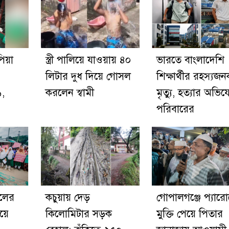
পিয়া
স্ত্রী পালিয়ে যাওয়ায় ৪০
ভারতে বাংলাদেশি
লিটার দুধ দিয়ে গোসল
শিক্ষার্থীর রহস্যজ
১,
করলেন স্বামী
মৃত্যু, হত্যার অভি
পরিবারের
ুলের
কচুয়ায় দেড়
গোপালগঞ্জে প্যার
য়ে
কিলোমিটার সড়ক
মুক্তি পেয়ে পিতার