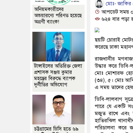
মোঃ- জাকির
অনিয়মকারীদের
আপডেট সময় ০৮:
অভয়ারণ্যে পরিণত হয়েছে
৬২৪ বার পড়া 
অগ্রণী ব্যাংক!
ছয়টি চোরাই মোটর
করেছে ঢাকা মহানগ
রাজধানীর মগবাজ
উদ্ধার করে ডিবি-
টাঙ্গাইলের অতিরিক্ত জেলা
প্রশাসক সঞ্জয় কুমার
মোঃ মোশারফ হো
মহন্তের বিরুদ্ধে ব্যাপক
(৩৪), ৫। মোঃ আকি
দুর্নীতির অভিযোগ
এ সময় তাদের হেফ
ডিবি-লালবাগ সূত্
পারে যে একটি সং
মজুত রাখে এবং স
হাতিরঝিল থানাধী
পরিচালনা করে 
চট্টগ্রামের ডিসি হতে ৬৯