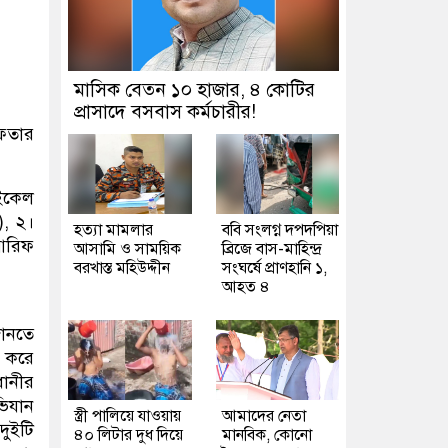
মাসিক বেতন ১০ হাজার, ৪ কোটির
প্রাসাদে বসবাস কর্মচারীর!
েফতার
ইকেল
), ২।
হত্যা মামলার
ববি সংলগ্ন দপদপিয়া
আরিফ
আসামি ও সাময়িক
ব্রিজে বাস-মাহিন্দ্র
বরখাস্ত মহিউদ্দীন
সংঘর্ষে প্রাণহানি ১,
আহত ৪
জানতে
ি করে
ধানীর
ভিযান
স্ত্রী পালিয়ে যাওয়ায়
আমাদের নেতা
ুইটি
৪০ লিটার দুধ দিয়ে
মানবিক, কোনো