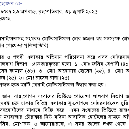
 হোসেন ঃ-
৪৭:২৩ অপরাহ্ন, বৃহস্পতিবার, ৩১ জুলাই ২০২৫
হয়েছে
সাইকেলসহ সংঘবদ্ধ মোটরসাইকেল চোর চক্রের ছয় সদস্যকে গ্র
র গোয়েন্দা পুলিশ(ডিবি)।
ার ও পল্লবী এলাকায় অভিযান পরিচালনা করে এসব মোটরসা
লালবাগ বিভাগ। গ্রেফতারকৃতরা হলো: ১। মোঃ জসিম বেপারী (৪০
সেন কামাল (৩৮), ৩। মোঃ আনোয়ার হোসেন (২৫), ৪। মোঃ 
ব (২৫), ৬। মোঃ রাসেল রানা (২৫)
াজত হতে ছয়টি চোরাই মোটরসাইকেল উদ্ধার করা হয়।
রে জানা যায়,গোপন সংবাদের ভিত্তিতে গোয়েন্দা লালবাগ বিভাগ 
ঘবদ্ধ চক্র ঢাকার বিভিন্ন এলাকায় সু-কৌশলে মোটরসাইকেল চুর
হযোগীদের মাধ্যমে বিক্রি করে। এমন সংবাদের ভিত্তিতে রাজ
ন মগবাজার চৌরাস্তায় নিউ মদিনা আবাসিক হোটেলের সামনে অ
জসিম, মোশারফ ও আনোয়ারকে, এ সময় তাদের দখল থেকে দ