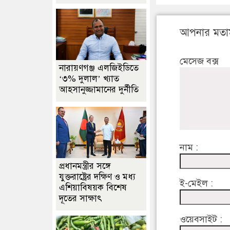
আপনার মতা
মেসেজ বক্স
নারায়ণগঞ্জ এলজিইডিতে
‘৩% দুলাল’ খ্যাত
আহসানুজ্জামানের দুর্নীতি
নাম :
প্রধানমন্ত্রীর সঙ্গে
যুক্তরাষ্ট্রের দক্ষিণ ও মধ্য
ই-মেইল :
এশিয়াবিষয়ক বিশেষ
দূতের সাক্ষাৎ
ওয়েবসাইট :