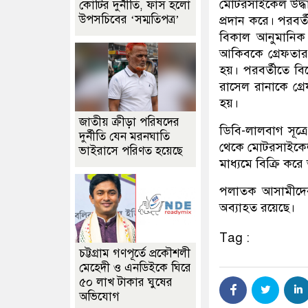
মোটরসাইকেল উদ্ধার
কোটির দুর্নীতি, ফাঁস হলো
উপসচিবের ‘সম্মতিপত্র’
প্রদান করে। পরবর
বিকাল আনুমানিক
আকিবকে গ্রেফতা
হয়। পরবর্তীতে ব
রাসেল রানাকে গ্
হয়।
জাতীয় ক্রীড়া পরিষদের
ডিবি-লালবাগ সূত্
দুর্নীতি যেন মরনঘাতি
থেকে মোটরসাইকেল 
ভাইরাসে পরিণত হয়েছে
মাধ্যমে বিক্রি কর
পলাতক আসামীদের
অব্যাহত রয়েছে।
Tag :
চট্টগ্রাম গণপূর্তে প্রকৌশলী
মেহেদী ও এনডিইকে ঘিরে
৫০ লাখ টাকার ঘুষের
অভিযোগ