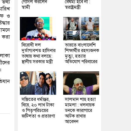
 তথ্য
গোসল করলেন
বৈষম্য হবে না :
স্বামী
স্বরাষ্ট্রমন্ত্রী
তারিখ
িফ ও
্ধার
সামনে
র করা
বিরোধী দল
ভারতে বাংলাদেশি
দুর্ভাগ্যবশত হাসিনার
শিক্ষার্থীর রহস্যজনক
এলাকা
ভাষায় কথা বলছে:
মৃত্যু, হত্যার
স্থানীয় সরকার মন্ত্রী
অভিযোগ পরিবারের
গীদের
।
িযান
সঞ্জিতের ধর্মান্তর,
সালমান শাহ হত্যা
বিয়ে, ২০ লাখ টাকা
মামলা : খলনায়ক
ও পিতৃপরিচয়ের
ডনকে কারাগারে
জটিলতা ও প্রতারণা
আটক রাখার
আবেদন