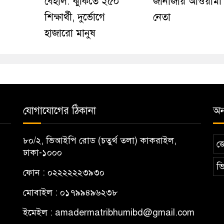
বেহাল: ঝুঁকিতে ২৫০
জানাজায় আওয়ামী
শিক্ষার্থী, দুর্ভোগে
নেতা
হাজারো মানুষ
যোগাযোগের ঠিকানা
অন্
৮০/২, ভিআইপি রোড (চতুর্থ তলা) কাকরাইল,
জ
ঢাকা-১০০০
ভি
ফোন : ০২২২২২২৩৯৩০
মোবাইল : ০১৭৯৯৪৯৬২৩৮
ইমেইল :
amadermatribhumibd@gmail.com