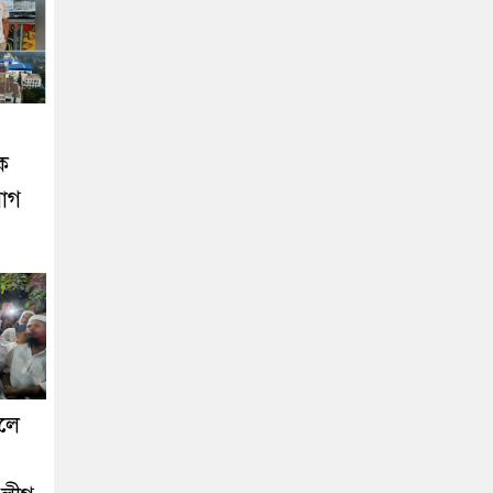
নক
যোগ
োলে