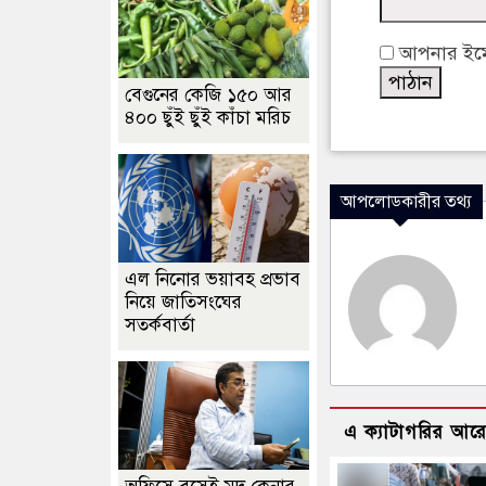
আপনার ইমেইল
বেগুনের কেজি ১৫০ আর
৪০০ ছুঁই ছুঁই কাঁচা মরিচ
আপলোডকারীর তথ্য
এল নিনোর ভয়াবহ প্রভাব
নিয়ে জাতিসংঘের
সতর্কবার্তা
এ ক্যাটাগরির আর