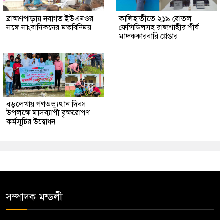
ব্রাহ্মণপাড়ায় নবাগত ইউএনওর
কালিহাতীতে ২১৯ বোতল
সঙ্গে সাংবাদিকদের মতবিনিময়
ফেন্সিডিলসহ রাজশাহীর শীর্ষ
মাদককারবারি গ্রেপ্তার
বড়লেখায় গণঅভ্যুত্থান দিবস
উপলক্ষে মাসব্যাপী বৃক্ষরোপণ
কর্মসূচির উদ্বোধন
সম্পাদক মন্ডলী