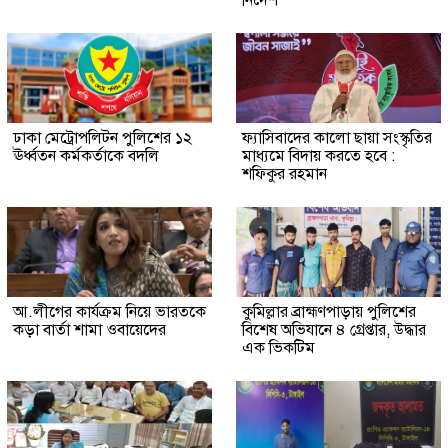
নির্দেশ
ঢাকা মেট্রোপলিটন পুলিশের ১২
ফ্যাসিবাদের কালো ছায়া সংস্কৃতির
ঊর্ধ্বতন কর্মকর্তাকে বদলি
মাধ্যমে বিদায় করতে হবে :
শফিকুর রহমান
আ.লীগের কার্যক্রম নিয়ে ভারতকে
কুমিল্লার ব্রাহ্মণপাড়ায় পুলিশের
কড়া বার্তা শামা ওবায়েদের
বিশেষ অভিযানে ৪ গ্রেপ্তার, উদ্ধার
এক ভিকটিম