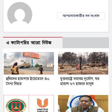
আপলোডকারীর সব সংবাদ
এ ক্যাটাগরির আরো নিউজ
হুথিদের হামলায় ইয়েমেনে ৩০
যুক্তরাষ্ট্রে ভয়াবহ দুর্যোগ, ঘর
সৈন্য নিহত
হারাল ৬৭ হাজার মানুষ