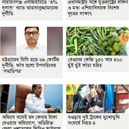
নারায়ণগঞ্জ এলজিইডিতে ‘৩%
প্রধানমন্ত্রীর সঙ্গে যুক্তরাষ্ট্রের দক্ষিণ
দুলাল’ খ্যাত আহসানুজ্জামানের
ও মধ্য এশিয়াবিষয়ক বিশেষ
দুর্নীতি
দূতের সাক্ষাৎ
চট্টগ্রামের ডিসি হতে ৬৯ কোটির
বেগুনের কেজি ১৫০ আর ৪০০
দুর্নীতি, ফাঁস হলো উপসচিবের
ছুঁই ছুঁই কাঁচা মরিচ
‘সম্মতিপত্র’
অফিসে বসেই মদ কেনার টাকা
বগুড়ায় দুই ট্রাকের মুখোমুখি
দেওয়ার অভিযোগ, অতিরিক্ত
সংঘর্ষে নিহত ৪
জেলা প্রশাসকের ভিডিও ভাইরাল