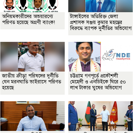
অনিয়মকারীদের অভয়ারণ্যে
টাঙ্গাইলের অতিরিক্ত জেলা
পরিণত হয়েছে অগ্রণী ব্যাংক!
প্রশাসক সঞ্জয় কুমার মহন্তের
বিরুদ্ধে ব্যাপক দুর্নীতির অভিযোগ
জাতীয় ক্রীড়া পরিষদের দুর্নীতি
চট্টগ্রাম গণপূর্তে প্রকৌশলী
যেন মরনঘাতি ভাইরাসে পরিণত
মেহেদী ও এনডিইকে ঘিরে ৫০
হয়েছে
লাখ টাকার ঘুষের অভিযোগ