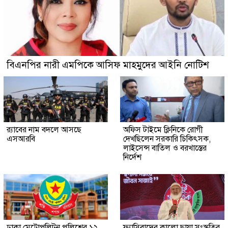
বিএনপির নারী এমপিকে আসিফ মাহমুদের আইনি নোটিশ
র‍্যাবের নাম বদলে আসছে
অফিস টাইমে ক্লিনিকে রোগী
এসআরবি
দেখছিলেন সরকারি চিকিৎসক,
লাইসেন্স বাতিল ও বরখাস্তের
নির্দেশ
ঢাকা মেট্রোপলিটন পুলিশের ১২
ফ্যাসিবাদের কালো ছায়া সংস্কৃতির