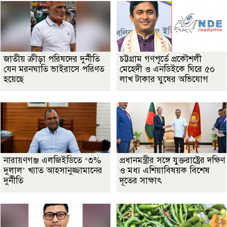
জাতীয় ক্রীড়া পরিষদের দুর্নীতি
চট্টগ্রাম গণপূর্তে প্রকৌশলী
যেন মরনঘাতি ভাইরাসে পরিণত
মেহেদী ও এনডিইকে ঘিরে ৫০
হয়েছে
লাখ টাকার ঘুষের অভিযোগ
নারায়ণগঞ্জ এলজিইডিতে ‘৩%
প্রধানমন্ত্রীর সঙ্গে যুক্তরাষ্ট্রের দক্ষিণ
দুলাল’ খ্যাত আহসানুজ্জামানের
ও মধ্য এশিয়াবিষয়ক বিশেষ
দুর্নীতি
দূতের সাক্ষাৎ