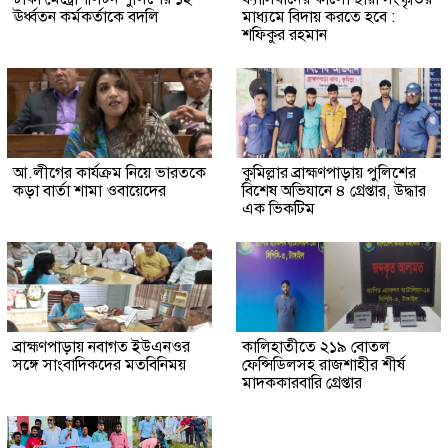
ঊর্ধ্বতন কর্মকর্তাকে বদলি
মাধ্যমে বিদায় করতে হবে :
শফিকুর রহমান
আ.লীগের কার্যক্রম নিয়ে ভারতকে
কুমিল্লার ব্রাহ্মণপাড়ায় পুলিশের
কড়া বার্তা শামা ওবায়েদের
বিশেষ অভিযানে ৪ গ্রেপ্তার, উদ্ধার
এক ভিকটিম
ব্রাহ্মণপাড়ায় নবাগত ইউএনওর
কালিহাতীতে ২১৯ বোতল
সঙ্গে সাংবাদিকদের মতবিনিময়
ফেন্সিডিলসহ রাজশাহীর শীর্ষ
মাদককারবারি গ্রেপ্তার