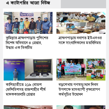
এ ক্যাটাগরির আরো নিউজ
কুমিল্লার ব্রাহ্মণপাড়ায় পুলিশের
ব্রাহ্মণপাড়ায় নবাগত ইউএনওর
বিশেষ অভিযানে ৪ গ্রেপ্তার,
সঙ্গে সাংবাদিকদের মতবিনিময়
উদ্ধার এক ভিকটিম
কালিহাতীতে ২১৯ বোতল
বড়লেখায় গণঅভ্যুত্থান দিবস
ফেন্সিডিলসহ রাজশাহীর শীর্ষ
উপলক্ষে মাসব্যাপী বৃক্ষরোপণ
মাদককারবারি গ্রেপ্তার
কর্মসূচির উদ্বোধন