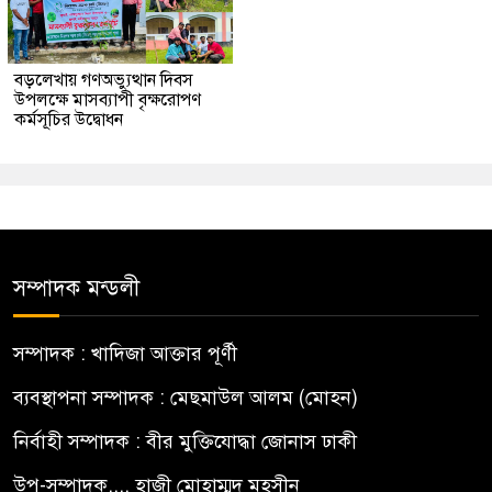
বড়লেখায় গণঅভ্যুত্থান দিবস
উপলক্ষে মাসব্যাপী বৃক্ষরোপণ
কর্মসূচির উদ্বোধন
সম্পাদক মন্ডলী
সম্পাদক : খাদিজা আক্তার পূর্ণী
ব্যবস্থাপনা সম্পাদক : মেছমাউল আলম (মোহন)
নির্বাহী সম্পাদক : বীর মুক্তিযোদ্ধা জোনাস ঢাকী
উপ-সম্পাদক.... হাজী মোহাম্মদ মহসীন