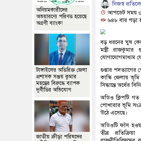
নিজস্ব প্রতিব
অনিয়মকারীদের
আপডেট সময় ০৬:
অভয়ারণ্যে পরিণত হয়েছে
৬৪৮ বার পড়া 
অগ্রণী ব্যাংক!
বড় ধরনের ঘুষ কেল
মন্ত্রী রাজকুমা
যোগাযোগমাধ্যম ফে
গুপ্তার পদত্যাগে
টাঙ্গাইলের অতিরিক্ত জেলা
প্রশাসক সঞ্জয় কুমার
কাস্কি জেলায় ভূমি 
মহন্তের বিরুদ্ধে ব্যাপক
সিদ্ধান্তে অর্থের
দুর্নীতির অভিযোগ
অডিও ক্লিপটি গত 
পোখারার ভূমি সংক্
উঠে এসেছে।
অডিওটি ফাঁস হওয়
তীব্র প্রতিক্রি
জাতীয় ক্রীড়া পরিষদের
রাজনীতিবিদদের রক