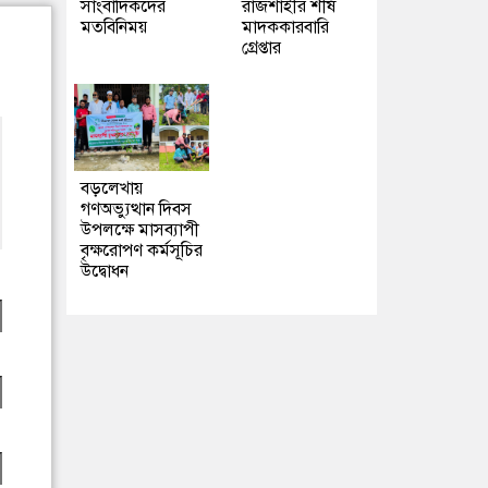
সাংবাদিকদের
রাজশাহীর শীর্ষ
মতবিনিময়
মাদককারবারি
গ্রেপ্তার
বড়লেখায়
গণঅভ্যুত্থান দিবস
উপলক্ষে মাসব্যাপী
বৃক্ষরোপণ কর্মসূচির
উদ্বোধন