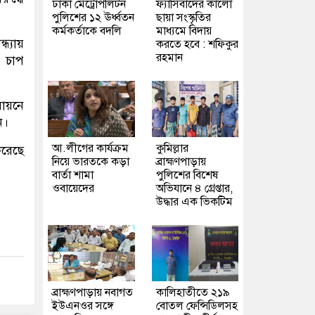
ঢাকা মেট্রোপলিটন
ফ্যাসিবাদের কালো
পুলিশের ১২ ঊর্ধ্বতন
ছায়া সংস্কৃতির
কর্মকর্তাকে বদলি
মাধ্যমে বিদায়
ধ্যায়
করতে হবে : শফিকুর
রহমান
ক চাপ
বায়নে
ন।
আ.লীগের কার্যক্রম
কুমিল্লার
 করেছে
নিয়ে ভারতকে কড়া
ব্রাহ্মণপাড়ায়
বার্তা শামা
পুলিশের বিশেষ
ওবায়েদের
অভিযানে ৪ গ্রেপ্তার,
উদ্ধার এক ভিকটিম
ব্রাহ্মণপাড়ায় নবাগত
কালিহাতীতে ২১৯
ইউএনওর সঙ্গে
বোতল ফেন্সিডিলসহ