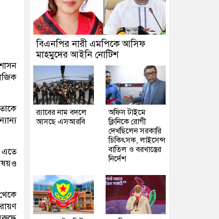
বিএনপির নারী এমপিকে আসিফ
মাহমুদের আইনি নোটিশ
রশাসন
মাজিক
 তাকে
র‍্যাবের নাম বদলে
অফিস টাইমে
যান্য
আসছে এসআরবি
ক্লিনিকে রোগী
দেখছিলেন সরকারি
চিকিৎসক, লাইসেন্স
বাতিল ও বরখাস্তের
। এতে
নির্দেশ
বিষয়ও
 থেকে
পরায়ণ
ুদ্ধে