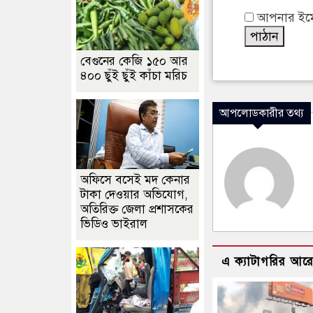
আপনার ইমেইল
বেগুনের কেজি ১৫০ আর
৪০০ ছুঁই ছুঁই কাঁচা মরিচ
আপলোডকারীর তথ্য
অফিসে বসেই মদ কেনার
টাকা দেওয়ার অভিযোগ,
অতিরিক্ত জেলা প্রশাসকের
ভিডিও ভাইরাল
এ ক্যাটাগরির আর