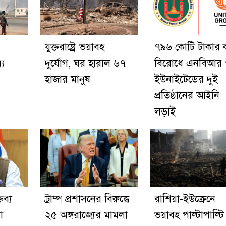
যুক্তরাষ্ট্রে ভয়াবহ
৭৯৬ কোটি টাকার 
্য
দুর্যোগ, ঘর হারাল ৬৭
বিরোধে এনবিআর
হাজার মানুষ
ইউনাইটেডের দুই
প্রতিষ্ঠানের আইনি
লড়াই
ব্য
ট্রাম্প প্রশাসনের বিরুদ্ধে
রাশিয়া-ইউক্রেনে
া
২৫ অঙ্গরাজ্যের মামলা
ভয়াবহ পাল্টাপাল্টি