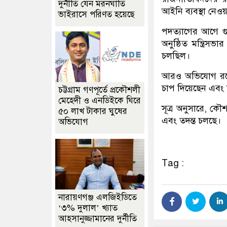
দুর্নীতি যেন মরনঘাতি
আইনি ব্যবস্থা নেও
ভাইরাসে পরিণত হয়েছে
পদত্যাগের আগে গুপ্
অনুষ্ঠিত মন্ত্রি
চলছিল।
আরও অভিযোগ রয়েছে,
চাপ দিয়েছেন এবং ন
চট্টগ্রাম গণপূর্তে প্রকৌশলী
মেহেদী ও এনডিইকে ঘিরে
সূত্র অনুসারে, কৌশল
৫০ লাখ টাকার ঘুষের
এবং তদন্ত চলছে।
অভিযোগ
Tag :
নারায়ণগঞ্জ এলজিইডিতে
‘৩% দুলাল’ খ্যাত
আহসানুজ্জামানের দুর্নীতি