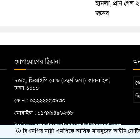
হামলা, প্রাণ গেল 
জনের
যোগাযোগের ঠিকানা
অন্
৮০/২, ভিআইপি রোড (চতুর্থ তলা) কাকরাইল,
জ
ঢাকা-১০০০
ভি
ফোন : ০২২২২২২৩৯৩০
মোবাইল : ০১৭৯৯৪৯৬২৩৮
ইমেইল :
amadermatribhumibd@gmail.com
বিএনপির নারী এমপিকে আসিফ মাহমুদের আইনি নোটিশ
র