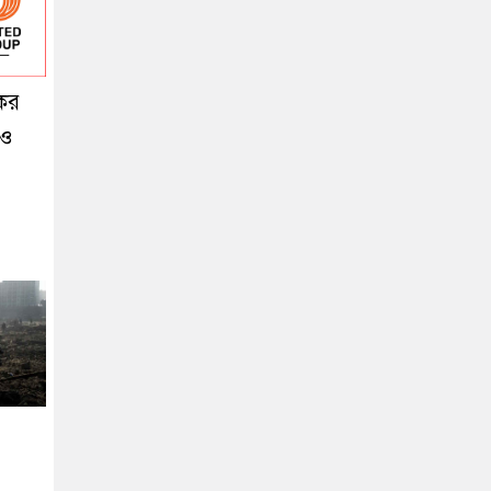
কর
 ও