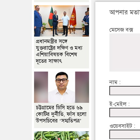
আপনার মতা
মেসেজ বক্স
প্রধানমন্ত্রীর সঙ্গে
যুক্তরাষ্ট্রের দক্ষিণ ও মধ্য
এশিয়াবিষয়ক বিশেষ
দূতের সাক্ষাৎ
নাম :
ই-মেইল :
চট্টগ্রামের ডিসি হতে ৬৯
কোটির দুর্নীতি, ফাঁস হলো
উপসচিবের ‘সম্মতিপত্র’
ওয়েবসাইট :