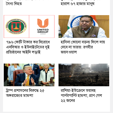
সৈন্য নিহত
হারাল ৬৭ হাজার মানুষ
৭৯৬ কোটি টাকার কর বিরোধে
হাসিনা কোনো বক্তব্য দিলে দায়
এনবিআর ও ইউনাইটেডের দুই
নেবে না ভারত: রণধীর
প্রতিষ্ঠানের আইনি লড়াই
জয়সওয়াল
ট্রাম্প প্রশাসনের বিরুদ্ধে ২৫
রাশিয়া-ইউক্রেনে ভয়াবহ
অঙ্গরাজ্যের মামলা
পাল্টাপাল্টি হামলা, প্রাণ গেল
২২ জনের