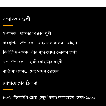
সম্পাদক মন্ডলী
সম্পাদক : খাদিজা আক্তার পূর্ণী
ব্যবস্থাপনা সম্পাদক : মেছমাউল আলম (মোহন)
নির্বাহী সম্পাদক : বীর মুক্তিযোদ্ধা জোনাস ঢাকী
উপ-সম্পাদক.... হাজী মোহাম্মদ মহসীন
বার্তা সম্পাদক... মো: মামুন হোসেন
যোগাযোগের ঠিকানা
৮০/২, ভিআইপি রোড (চতুর্থ তলা) কাকরাইল, ঢাকা-১০০০