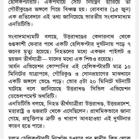
হেলিকপ্টারটি। একপর্যায়ে সেটি নিয়ন্ত্রণ হারিয়ে তা
গৌরীকুণ্ডের জঙ্গলে গিয়ে বিধ্বস্ত হয়। রোববার (১৫ জুন)
এক প্রতিবেদনে এই তথ্য জানিয়েছে ভারতীয় সংবাদমাধ্যম
এনডিটিভি।
সংবাদমাধ্যমটি বলছে, উত্তরাখণ্ডের কেদারনাথ থেকে
গুপ্তকাশী ফেরার পথে একটি হেলিকপ্টার দুর্ঘটনায় পড়ে ৭
জনের মৃত্যু হয়েছে। নিহতদের মধ্যে একজন পাইলট ও
ছয়জন তীর্থযাত্রী— যাদের মধ্যে এক শিশুও রয়েছে।
আর্যন এভিয়েশন কোম্পানির এই হেলিকপ্টারটি মাত্র ১০
মিনিটের যাত্রাপথে, গৌরিকুণ্ড ও সোনপ্রয়াগের মাঝখানে
একটি জঙ্গলে ভেঙে পড়ে। ভোর ৫টা ২০ মিনিটে ঘটনাটি
ঘটেছে বলে জানিয়েছে উত্তরাখণ্ড সিভিল এভিয়েশন
ডেভেলপমেন্ট অথরিটি।
এনডিটিভি বলছে, নিহত তীর্থযাত্রীরা উত্তরাখণ্ড, উত্তরপ্রদেশ,
মহারাষ্ট্র ও গুজরাট থেকে এসেছিলেন। প্রাথমিকভাবে জানা
গেছে, প্রযুক্তিগত ত্রুটি ও খারাপ আবহাওয়া এই দুর্ঘটনার
কারণ হতে পারে।
মূলত হেলিকপ্টারটি নিখোঁজ হওয়ার পর স্থানীয় কিছু লোক