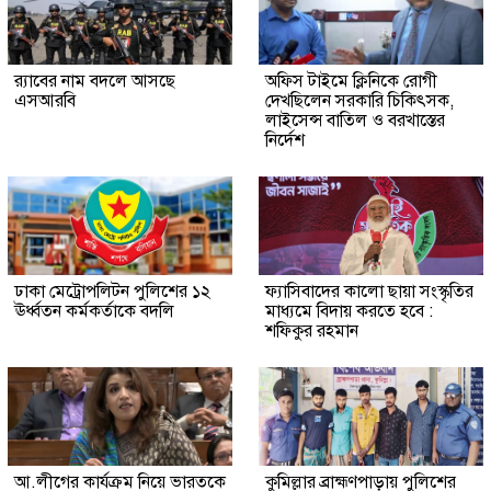
র‍্যাবের নাম বদলে আসছে
অফিস টাইমে ক্লিনিকে রোগী
এসআরবি
দেখছিলেন সরকারি চিকিৎসক,
লাইসেন্স বাতিল ও বরখাস্তের
নির্দেশ
ঢাকা মেট্রোপলিটন পুলিশের ১২
ফ্যাসিবাদের কালো ছায়া সংস্কৃতির
ঊর্ধ্বতন কর্মকর্তাকে বদলি
মাধ্যমে বিদায় করতে হবে :
শফিকুর রহমান
আ.লীগের কার্যক্রম নিয়ে ভারতকে
কুমিল্লার ব্রাহ্মণপাড়ায় পুলিশের