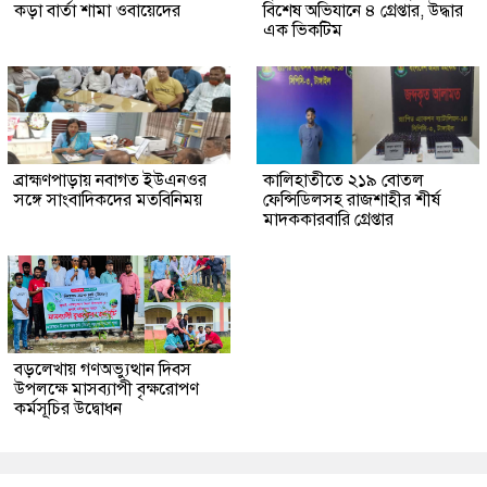
কড়া বার্তা শামা ওবায়েদের
বিশেষ অভিযানে ৪ গ্রেপ্তার, উদ্ধার
এক ভিকটিম
ব্রাহ্মণপাড়ায় নবাগত ইউএনওর
কালিহাতীতে ২১৯ বোতল
সঙ্গে সাংবাদিকদের মতবিনিময়
ফেন্সিডিলসহ রাজশাহীর শীর্ষ
মাদককারবারি গ্রেপ্তার
বড়লেখায় গণঅভ্যুত্থান দিবস
উপলক্ষে মাসব্যাপী বৃক্ষরোপণ
কর্মসূচির উদ্বোধন