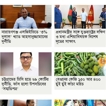
নারায়ণগঞ্জ এলজিইডিতে ‘৩%
প্রধানমন্ত্রীর সঙ্গে যুক্তরাষ্ট্রের দক্ষিণ
দুলাল’ খ্যাত আহসানুজ্জামানের
ও মধ্য এশিয়াবিষয়ক বিশেষ
দুর্নীতি
দূতের সাক্ষাৎ
চট্টগ্রামের ডিসি হতে ৬৯ কোটির
বেগুনের কেজি ১৫০ আর ৪০০
দুর্নীতি, ফাঁস হলো উপসচিবের
ছুঁই ছুঁই কাঁচা মরিচ
‘সম্মতিপত্র’