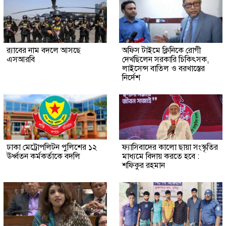
র‍্যাবের নাম বদলে আসছে
অফিস টাইমে ক্লিনিকে রোগী
এসআরবি
দেখছিলেন সরকারি চিকিৎসক,
লাইসেন্স বাতিল ও বরখাস্তের
নির্দেশ
ঢাকা মেট্রোপলিটন পুলিশের ১২
ফ্যাসিবাদের কালো ছায়া সংস্কৃতির
ঊর্ধ্বতন কর্মকর্তাকে বদলি
মাধ্যমে বিদায় করতে হবে :
শফিকুর রহমান