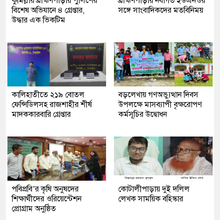
কুমিল্লার ব্রাহ্মণপাড়ায় পুলিশের
ব্রাহ্মণপাড়ায় নবাগত ইউএনওর
বিশেষ অভিযানে ৪ গ্রেপ্তার,
সঙ্গে সাংবাদিকদের মতবিনিময়
উদ্ধার এক ভিকটিম
কালিহাতীতে ২১৯ বোতল
বড়লেখায় গণঅভ্যুত্থান দিবস
ফেন্সিডিলসহ রাজশাহীর শীর্ষ
উপলক্ষে মাসব্যাপী বৃক্ষরোপণ
মাদককারবারি গ্রেপ্তার
কর্মসূচির উদ্বোধন
পবিপ্রবি’র কৃষি অনুষদের
কোটালীপাড়ায় দুই দলিল
শিক্ষার্থীদের ওরিয়েন্টেশন
লেখক সাময়িক বহিস্কার
প্রোগ্রাম অনুষ্ঠিত