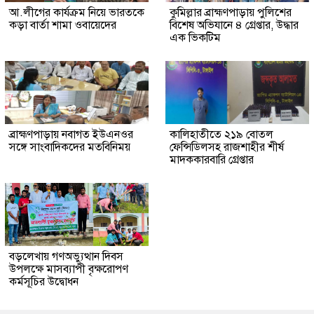
আ.লীগের কার্যক্রম নিয়ে ভারতকে
কুমিল্লার ব্রাহ্মণপাড়ায় পুলিশের
কড়া বার্তা শামা ওবায়েদের
বিশেষ অভিযানে ৪ গ্রেপ্তার, উদ্ধার
এক ভিকটিম
ব্রাহ্মণপাড়ায় নবাগত ইউএনওর
কালিহাতীতে ২১৯ বোতল
সঙ্গে সাংবাদিকদের মতবিনিময়
ফেন্সিডিলসহ রাজশাহীর শীর্ষ
মাদককারবারি গ্রেপ্তার
বড়লেখায় গণঅভ্যুত্থান দিবস
উপলক্ষে মাসব্যাপী বৃক্ষরোপণ
কর্মসূচির উদ্বোধন