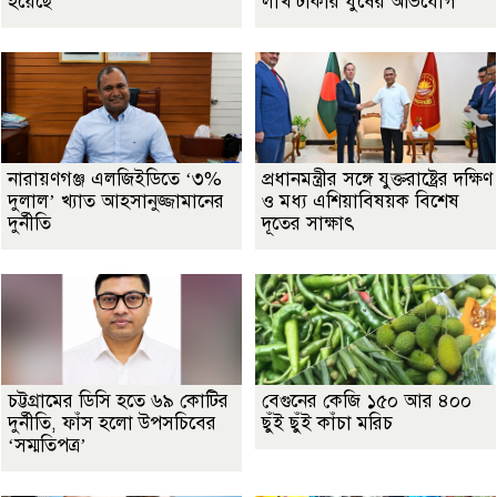
হয়েছে
লাখ টাকার ঘুষের অভিযোগ
নারায়ণগঞ্জ এলজিইডিতে ‘৩%
প্রধানমন্ত্রীর সঙ্গে যুক্তরাষ্ট্রের দক্ষিণ
দুলাল’ খ্যাত আহসানুজ্জামানের
ও মধ্য এশিয়াবিষয়ক বিশেষ
দুর্নীতি
দূতের সাক্ষাৎ
চট্টগ্রামের ডিসি হতে ৬৯ কোটির
বেগুনের কেজি ১৫০ আর ৪০০
দুর্নীতি, ফাঁস হলো উপসচিবের
ছুঁই ছুঁই কাঁচা মরিচ
‘সম্মতিপত্র’