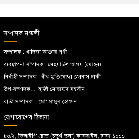
সম্পাদক মন্ডলী
সম্পাদক : খাদিজা আক্তার পূর্ণী
ব্যবস্থাপনা সম্পাদক : মেছমাউল আলম (মোহন)
নির্বাহী সম্পাদক : বীর মুক্তিযোদ্ধা জোনাস ঢাকী
উপ-সম্পাদক.... হাজী মোহাম্মদ মহসীন
বার্তা সম্পাদক... মো: মামুন হোসেন
যোগাযোগের ঠিকানা
৮০/২, ভিআইপি রোড (চতুর্থ তলা) কাকরাইল, ঢাকা-১০০০