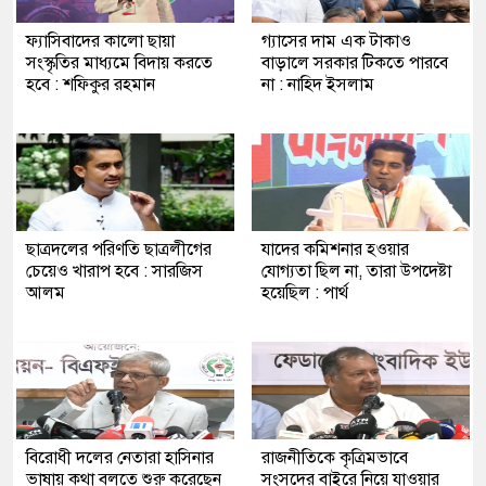
ফ্যাসিবাদের কালো ছায়া
গ্যাসের দাম এক টাকাও
সংস্কৃতির মাধ্যমে বিদায় করতে
বাড়ালে সরকার টিকতে পারবে
হবে : শফিকুর রহমান
না : নাহিদ ইসলাম
ছাত্রদলের পরিণতি ছাত্রলীগের
যাদের কমিশনার হওয়ার
চেয়েও খারাপ হবে : সারজিস
যোগ্যতা ছিল না, তারা উপদেষ্টা
আলম
হয়েছিল : পার্থ
বিরোধী দলের নেতারা হাসিনার
রাজনীতিকে কৃত্রিমভাবে
ভাষায় কথা বলতে শুরু করেছেন
সংসদের বাইরে নিয়ে যাওয়ার