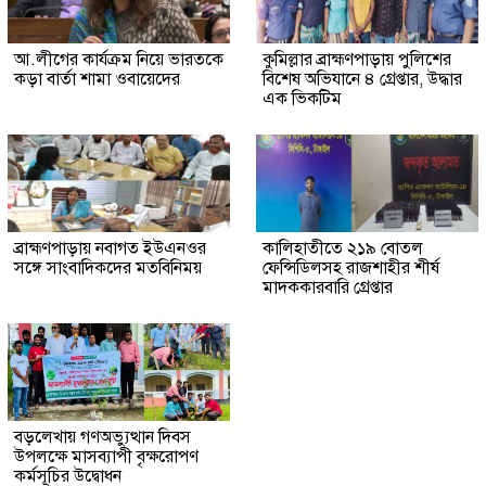
আ.লীগের কার্যক্রম নিয়ে ভারতকে
কুমিল্লার ব্রাহ্মণপাড়ায় পুলিশের
কড়া বার্তা শামা ওবায়েদের
বিশেষ অভিযানে ৪ গ্রেপ্তার, উদ্ধার
এক ভিকটিম
ব্রাহ্মণপাড়ায় নবাগত ইউএনওর
কালিহাতীতে ২১৯ বোতল
সঙ্গে সাংবাদিকদের মতবিনিময়
ফেন্সিডিলসহ রাজশাহীর শীর্ষ
মাদককারবারি গ্রেপ্তার
বড়লেখায় গণঅভ্যুত্থান দিবস
উপলক্ষে মাসব্যাপী বৃক্ষরোপণ
কর্মসূচির উদ্বোধন