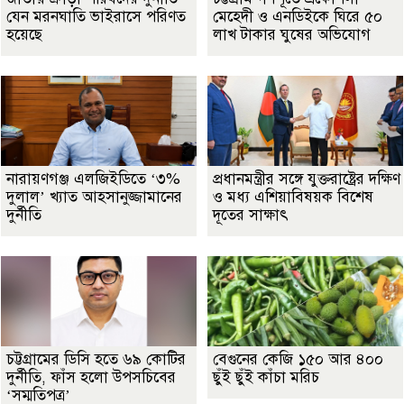
যেন মরনঘাতি ভাইরাসে পরিণত
মেহেদী ও এনডিইকে ঘিরে ৫০
হয়েছে
লাখ টাকার ঘুষের অভিযোগ
নারায়ণগঞ্জ এলজিইডিতে ‘৩%
প্রধানমন্ত্রীর সঙ্গে যুক্তরাষ্ট্রের দক্ষিণ
দুলাল’ খ্যাত আহসানুজ্জামানের
ও মধ্য এশিয়াবিষয়ক বিশেষ
দুর্নীতি
দূতের সাক্ষাৎ
চট্টগ্রামের ডিসি হতে ৬৯ কোটির
বেগুনের কেজি ১৫০ আর ৪০০
দুর্নীতি, ফাঁস হলো উপসচিবের
ছুঁই ছুঁই কাঁচা মরিচ
‘সম্মতিপত্র’