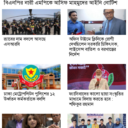
বিএনপির নারী এমপিকে আসিফ মাহমুদের আইনি নোটিশ
র‍্যাবের নাম বদলে আসছে
অফিস টাইমে ক্লিনিকে রোগী
এসআরবি
দেখছিলেন সরকারি চিকিৎসক,
লাইসেন্স বাতিল ও বরখাস্তের
নির্দেশ
ঢাকা মেট্রোপলিটন পুলিশের ১২
ফ্যাসিবাদের কালো ছায়া সংস্কৃতির
ঊর্ধ্বতন কর্মকর্তাকে বদলি
মাধ্যমে বিদায় করতে হবে :
শফিকুর রহমান