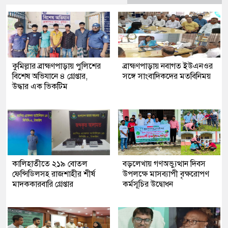
কুমিল্লার ব্রাহ্মণপাড়ায় পুলিশের
ব্রাহ্মণপাড়ায় নবাগত ইউএনওর
বিশেষ অভিযানে ৪ গ্রেপ্তার,
সঙ্গে সাংবাদিকদের মতবিনিময়
উদ্ধার এক ভিকটিম
কালিহাতীতে ২১৯ বোতল
বড়লেখায় গণঅভ্যুত্থান দিবস
ফেন্সিডিলসহ রাজশাহীর শীর্ষ
উপলক্ষে মাসব্যাপী বৃক্ষরোপণ
মাদককারবারি গ্রেপ্তার
কর্মসূচির উদ্বোধন