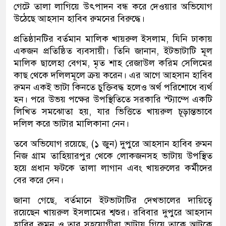
গেটে তালা লাগিয়ে উৎপাদন বন্ধ করে দেওয়ার অভিযোগ
উঠেছে আহসান হাবিব রুমনের বিরুদ্ধে।
প্রতিষ্ঠানটির বর্তমান মালিক খায়রুল ইসলাম, যিনি ঢাকায়
একজন প্রতিষ্ঠিত ব্যবসায়ী। তিনি জানান, ইটভাটাটি মূল
মালিক ছালেহা বেগম, মৃত শাহ রেজাউল করিম সেলিমের
কাছ থেকে দলিলমূলে ক্রয় করেন। এর আগে আহসান হাবিব
রুমন একই ভাটা কিনতে চুক্তিবদ্ধ হলেও অর্থ পরিশোধে ব্যর্থ
হন। পরে উভয় পক্ষের উপস্থিতিতে সরকারি স্ট্যাম্পে একটি
লিখিত সমঝোতা হয়, যার ভিত্তিতে খায়রুল চূড়ান্তভাবে
দলিল করে ভাটার মালিকানা নেন।
তবে অভিযোগ রয়েছে, (১ জুন) দুপুরে আহসান হাবিব রুমন
নিজ গ্রাম তাহিয়ারপুর থেকে লোকজনসহ ভাটায় উপস্থিত
হয়ে প্রধান ফটকে তালা লাগান এবং খায়রুলের কর্মীদের
বের করে দেন।
জানা গেছে, বর্তমানে ইটভাটাটির দেখভালের দায়িত্বে
রয়েছেন খায়রুল ইসলামের শ্বশুর। রবিবার দুপুরে আহসান
হাবিব রুমন ও তার সহযোগীরা ভাটায় গিয়ে তাকে আটকে