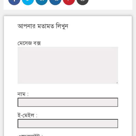
আপনার মতামত লিখুন
মেসেজ বক্স
নাম :
ই-মেইল :