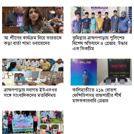
আ.লীগের কার্যক্রম নিয়ে ভারতকে
কুমিল্লার ব্রাহ্মণপাড়ায় পুলিশের
কড়া বার্তা শামা ওবায়েদের
বিশেষ অভিযানে ৪ গ্রেপ্তার, উদ্ধার
এক ভিকটিম
ব্রাহ্মণপাড়ায় নবাগত ইউএনওর
কালিহাতীতে ২১৯ বোতল
সঙ্গে সাংবাদিকদের মতবিনিময়
ফেন্সিডিলসহ রাজশাহীর শীর্ষ
মাদককারবারি গ্রেপ্তার