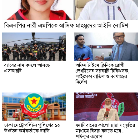
বিএনপির নারী এমপিকে আসিফ মাহমুদের আইনি নোটিশ
র‍্যাবের নাম বদলে আসছে
অফিস টাইমে ক্লিনিকে রোগী
এসআরবি
দেখছিলেন সরকারি চিকিৎসক,
লাইসেন্স বাতিল ও বরখাস্তের
নির্দেশ
ঢাকা মেট্রোপলিটন পুলিশের ১২
ফ্যাসিবাদের কালো ছায়া সংস্কৃতির
ঊর্ধ্বতন কর্মকর্তাকে বদলি
মাধ্যমে বিদায় করতে হবে :
শফিকুর রহমান