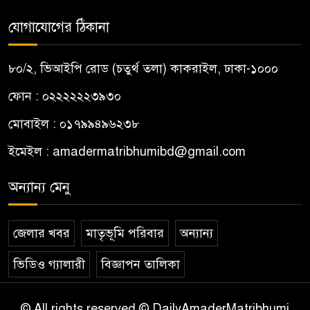
যোগাযোগের ঠিকানা
৮০/২, ভিআইপি রোড (চতুর্থ তলা) কাকরাইল, ঢাকা-১০০০
ফোন : ০২২২২২২৩৯৩০
মোবাইল : ০১৭৯৯৪৯৬২৩৮
ইমেইল :
amadermatribhumibd@gmail.com
অন্যান্য মেনু
জেলার খবর
মাতৃভূমি পরিবার
অন্যান্য
ভিডিও গ্যালারী
বিজ্ঞাপন তালিকা
© All rights reserved © DailyAmaderMatribhumi