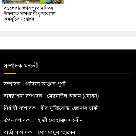
বড়লেখায় গণঅভ্যুত্থান দিবস
উপলক্ষে মাসব্যাপী বৃক্ষরোপণ
কর্মসূচির উদ্বোধন
সম্পাদক মন্ডলী
সম্পাদক : খাদিজা আক্তার পূর্ণী
ব্যবস্থাপনা সম্পাদক : মেছমাউল আলম (মোহন)
নির্বাহী সম্পাদক : বীর মুক্তিযোদ্ধা জোনাস ঢাকী
উপ-সম্পাদক.... হাজী মোহাম্মদ মহসীন
বার্তা সম্পাদক... মো: মামুন হোসেন