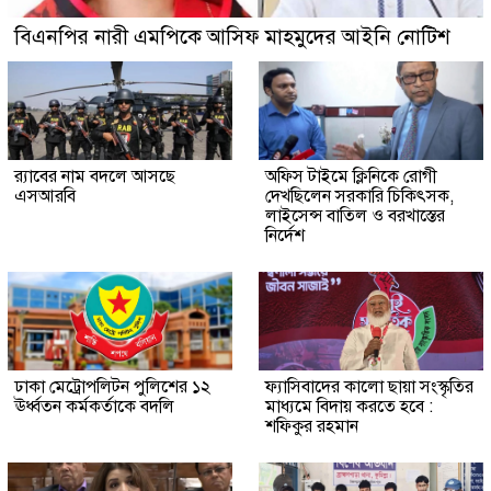
বিএনপির নারী এমপিকে আসিফ মাহমুদের আইনি নোটিশ
র‍্যাবের নাম বদলে আসছে
অফিস টাইমে ক্লিনিকে রোগী
এসআরবি
দেখছিলেন সরকারি চিকিৎসক,
লাইসেন্স বাতিল ও বরখাস্তের
নির্দেশ
ঢাকা মেট্রোপলিটন পুলিশের ১২
ফ্যাসিবাদের কালো ছায়া সংস্কৃতির
ঊর্ধ্বতন কর্মকর্তাকে বদলি
মাধ্যমে বিদায় করতে হবে :
শফিকুর রহমান