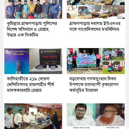
কুমিল্লার ব্রাহ্মণপাড়ায় পুলিশের
ব্রাহ্মণপাড়ায় নবাগত ইউএনওর
বিশেষ অভিযানে ৪ গ্রেপ্তার,
সঙ্গে সাংবাদিকদের মতবিনিময়
উদ্ধার এক ভিকটিম
কালিহাতীতে ২১৯ বোতল
বড়লেখায় গণঅভ্যুত্থান দিবস
ফেন্সিডিলসহ রাজশাহীর শীর্ষ
উপলক্ষে মাসব্যাপী বৃক্ষরোপণ
মাদককারবারি গ্রেপ্তার
কর্মসূচির উদ্বোধন