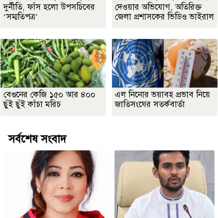
দুর্নীতি, ফাঁস হলো উপসচিবের
দেওয়ার অভিযোগ, অতিরিক্ত
‘সম্মতিপত্র’
জেলা প্রশাসকের ভিডিও ভাইরাল
বেগুনের কেজি ১৫০ আর ৪০০
এল নিনোর ভয়াবহ প্রভাব নিয়ে
ছুঁই ছুঁই কাঁচা মরিচ
জাতিসংঘের সতর্কবার্তা
সর্বশেষ সংবাদ