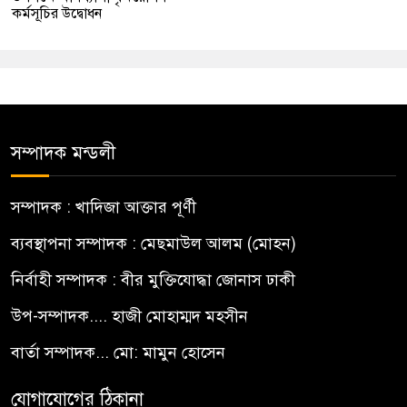
কর্মসূচির উদ্বোধন
সম্পাদক মন্ডলী
সম্পাদক : খাদিজা আক্তার পূর্ণী
ব্যবস্থাপনা সম্পাদক : মেছমাউল আলম (মোহন)
নির্বাহী সম্পাদক : বীর মুক্তিযোদ্ধা জোনাস ঢাকী
উপ-সম্পাদক.... হাজী মোহাম্মদ মহসীন
বার্তা সম্পাদক... মো: মামুন হোসেন
যোগাযোগের ঠিকানা