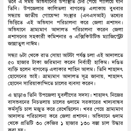
তবে এ সময় অভিযানের উপস্থিতি টের পেয়ে পালিয়ে যান
তিনি। উপজেলার কালিতলা বাগবেড় এলাকায় বুধবার
সন্ধ্যায় জাতীয় গোয়েন্দা সংস্থার (এনএসআই) তথ্যের
ভিত্তিতে এই অভিযান পরিচালনা করে জেলা প্রশাসন।
অভিযানে ভ্রাম্যমাণ আদালত পরিচালনা করেন জেলা
প্রশাসনের সহকারী কমিশনার ও এক্সিকিউটিভ ম্যাজিস্ট্রেট
জান্নাতুল নাঈম।
সন্ধ্যা ৬টা থেকে রাত সোয়া আটটা পর্যন্ত চলা এই আদালতে
৫০ হাজার টাকা জরিমানা করেন নির্বাহী হাকিম। দণ্ডিত
ব্যক্তি হলেন বাগবেড় এলাকার শাহিন আলম। তিনি শাহাদৎ
হোসেনের ভাই। ভ্রাম্যমাণ আদালত সূত্র জানায়, শাহাদৎ
হোসেন সারিয়াকান্দিতে চালের ব্যবসা করেন।
এ ছাড়াও তিনি উপজেলা যুবলীগের সদস্য। শাহাদৎ নিজের
বাসভবনের নিচতলায় চালের গুদামে সরকারের খাদ্যবান্ধব
কর্মসূচি চাল মজুত করে রেখেছিলেন। খবর পেয়ে ভ্রাম্যমাণ
আদালত পরিচালনা করে জেলা প্রশাসন। অভিযানে গুদাম
থেকে প্রতিটি ৩০ কেজির ১ হাজার ১৩০ বস্তা চাল উদ্ধার
করা হয়।