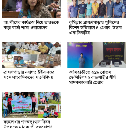
আ.লীগের কার্যক্রম নিয়ে ভারতকে
কুমিল্লার ব্রাহ্মণপাড়ায় পুলিশের
কড়া বার্তা শামা ওবায়েদের
বিশেষ অভিযানে ৪ গ্রেপ্তার, উদ্ধার
এক ভিকটিম
ব্রাহ্মণপাড়ায় নবাগত ইউএনওর
কালিহাতীতে ২১৯ বোতল
সঙ্গে সাংবাদিকদের মতবিনিময়
ফেন্সিডিলসহ রাজশাহীর শীর্ষ
মাদককারবারি গ্রেপ্তার
বড়লেখায় গণঅভ্যুত্থান দিবস
উপলক্ষে মাসব্যাপী বৃক্ষরোপণ