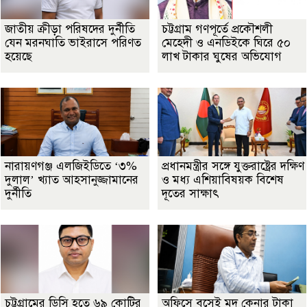
জাতীয় ক্রীড়া পরিষদের দুর্নীতি
চট্টগ্রাম গণপূর্তে প্রকৌশলী
যেন মরনঘাতি ভাইরাসে পরিণত
মেহেদী ও এনডিইকে ঘিরে ৫০
হয়েছে
লাখ টাকার ঘুষের অভিযোগ
নারায়ণগঞ্জ এলজিইডিতে ‘৩%
প্রধানমন্ত্রীর সঙ্গে যুক্তরাষ্ট্রের দক্ষিণ
দুলাল’ খ্যাত আহসানুজ্জামানের
ও মধ্য এশিয়াবিষয়ক বিশেষ
দুর্নীতি
দূতের সাক্ষাৎ
চট্টগ্রামের ডিসি হতে ৬৯ কোটির
অফিসে বসেই মদ কেনার টাকা