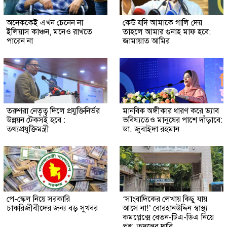
অনেককেই এখন চেনেন না
কেউ যদি আমাকে গালি দেয়
ইলিয়াস কাঞ্চন, মনেও রাখতে
তাহলে আমার গুনাহ মাফ হবে:
পারেন না
জামায়াত আমির
তরুণরা নেতৃত্ব দিলে প্রযুক্তিনির্ভর
মানবিক অঙ্গীকার ধারণ করে ড্যাব
উন্নয়ন টেকসই হবে :
ভবিষ্যতেও মানুষের পাশে দাঁড়াবে:
তথ্যপ্রযুক্তিমন্ত্রী
ডা. জুবাইদা রহমান
পে-স্কেল নিয়ে সরকারি
‘সাংবাদিকের লেখায় কিছু যায়
চাকরিজীবীদের জন্য বড় সুখবর
আসে না!’ বোরহানউদ্দিন স্বাস্থ্য
কমপ্লেক্সে বেতন-টিএ-ডিএ নিয়ে
প্রশ্ন, তদন্তের দাবি