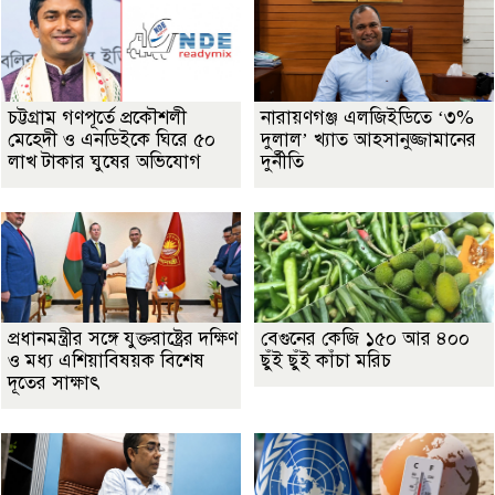
চট্টগ্রাম গণপূর্তে প্রকৌশলী
নারায়ণগঞ্জ এলজিইডিতে ‘৩%
মেহেদী ও এনডিইকে ঘিরে ৫০
দুলাল’ খ্যাত আহসানুজ্জামানের
লাখ টাকার ঘুষের অভিযোগ
দুর্নীতি
প্রধানমন্ত্রীর সঙ্গে যুক্তরাষ্ট্রের দক্ষিণ
বেগুনের কেজি ১৫০ আর ৪০০
ও মধ্য এশিয়াবিষয়ক বিশেষ
ছুঁই ছুঁই কাঁচা মরিচ
দূতের সাক্ষাৎ