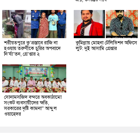
শরীয়তপুরে কু’প্রস্তাবে রাজি না
কুমিল্লায় মোহনা টেলিভিশন অফিসে
হওয়ায় তরুণীকে চুরির অপবাদে
লুট: দুই আসামি গ্রেপ্তার
নি’র্যা’তন, গ্রে’প্তার ২
সোনামসজিদ বন্দরে অবকাঠামো
সংকট ব্যবসায়ীদের ক্ষতি,
সরকারের দৃষ্টি কামনা” আব্দুল
ওয়াহেদর