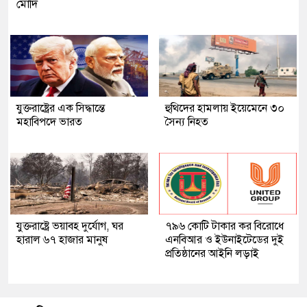
মোদি
যুক্তরাষ্ট্রের এক সিদ্ধান্তে
হুথিদের হামলায় ইয়েমেনে ৩০
মহাবিপদে ভারত
সৈন্য নিহত
যুক্তরাষ্ট্রে ভয়াবহ দুর্যোগ, ঘর
৭৯৬ কোটি টাকার কর বিরোধে
হারাল ৬৭ হাজার মানুষ
এনবিআর ও ইউনাইটেডের দুই
প্রতিষ্ঠানের আইনি লড়াই