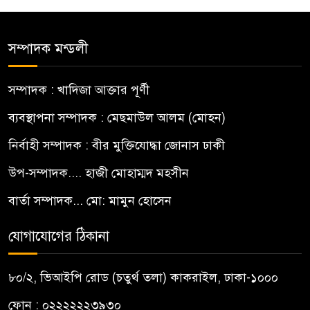
সম্পাদক মন্ডলী
সম্পাদক : খাদিজা আক্তার পূর্ণী
ব্যবস্থাপনা সম্পাদক : মেছমাউল আলম (মোহন)
নির্বাহী সম্পাদক : বীর মুক্তিযোদ্ধা জোনাস ঢাকী
উপ-সম্পাদক.... হাজী মোহাম্মদ মহসীন
বার্তা সম্পাদক... মো: মামুন হোসেন
যোগাযোগের ঠিকানা
৮০/২, ভিআইপি রোড (চতুর্থ তলা) কাকরাইল, ঢাকা-১০০০
ফোন : ০২২২২২২৩৯৩০