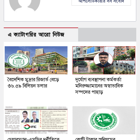
আপলোডকারীর সব সংবাদ
এ ক্যাটাগরির আরো নিউজ
বৈদেশিক মুদ্রার রিজার্ভ বেড়ে
দুর্যোগ ব্যবস্থাপনা কর্মকর্তা
৩৬.৫৯ বিলিয়ন ডলার
মনিরুজ্জামানের অস্বাভাবিক
সম্পদের পাহাড়
চেয়ারম্যান-এমডির দুর্নীতিতে
কোটি টাকার অনিয়মের