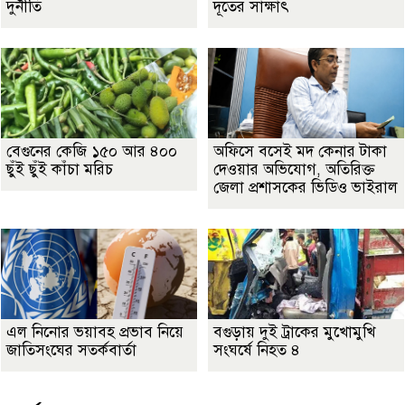
দুর্নীতি
দূতের সাক্ষাৎ
বেগুনের কেজি ১৫০ আর ৪০০
অফিসে বসেই মদ কেনার টাকা
ছুঁই ছুঁই কাঁচা মরিচ
দেওয়ার অভিযোগ, অতিরিক্ত
জেলা প্রশাসকের ভিডিও ভাইরাল
এল নিনোর ভয়াবহ প্রভাব নিয়ে
বগুড়ায় দুই ট্রাকের মুখোমুখি
জাতিসংঘের সতর্কবার্তা
সংঘর্ষে নিহত ৪