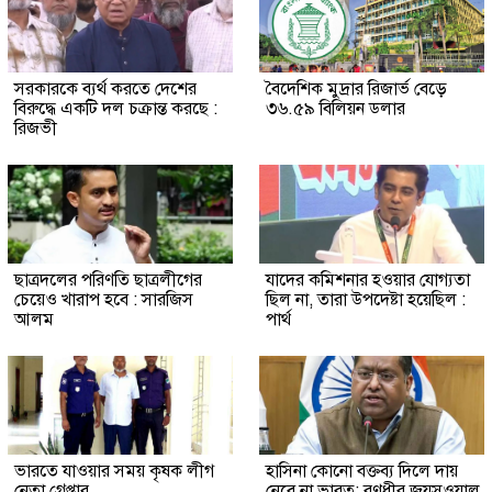
সরকারকে ব্যর্থ করতে দেশের
বৈদেশিক মুদ্রার রিজার্ভ বেড়ে
বিরুদ্ধে একটি দল চক্রান্ত করছে :
৩৬.৫৯ বিলিয়ন ডলার
রিজভী
ছাত্রদলের পরিণতি ছাত্রলীগের
যাদের কমিশনার হওয়ার যোগ্যতা
চেয়েও খারাপ হবে : সারজিস
ছিল না, তারা উপদেষ্টা হয়েছিল :
আলম
পার্থ
ভারতে যাওয়ার সময় কৃষক লীগ
হাসিনা কোনো বক্তব্য দিলে দায়
নেতা গ্রেপ্তার
নেবে না ভারত: রণধীর জয়সওয়াল