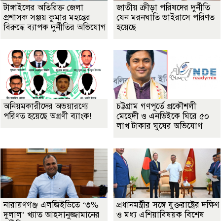
টাঙ্গাইলের অতিরিক্ত জেলা
জাতীয় ক্রীড়া পরিষদের দুর্নীতি
প্রশাসক সঞ্জয় কুমার মহন্তের
যেন মরনঘাতি ভাইরাসে পরিণত
বিরুদ্ধে ব্যাপক দুর্নীতির অভিযোগ
হয়েছে
অনিয়মকারীদের অভয়ারণ্যে
চট্টগ্রাম গণপূর্তে প্রকৌশলী
পরিণত হয়েছে অগ্রণী ব্যাংক!
মেহেদী ও এনডিইকে ঘিরে ৫০
লাখ টাকার ঘুষের অভিযোগ
নারায়ণগঞ্জ এলজিইডিতে ‘৩%
প্রধানমন্ত্রীর সঙ্গে যুক্তরাষ্ট্রের দক্ষিণ
দুলাল’ খ্যাত আহসানুজ্জামানের
ও মধ্য এশিয়াবিষয়ক বিশেষ