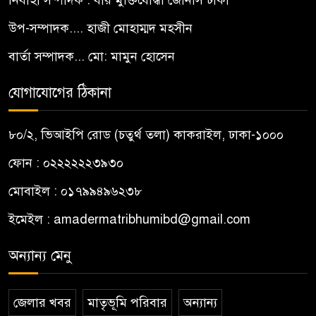
উপ-সম্পাদক.... হাজী মোহাম্মদ মহসীন
বার্তা সম্পাদক... মো: মামুন হোসেন
যোগাযোগের ঠিকানা
৮০/২, ভিআইপি রোড (চতুর্থ তলা) কাকরাইল, ঢাকা-১০০০
ফোন : ০২২২২২২৩৯৩০
মোবাইল : ০১৭৯৯৪৯৬২৩৮
ইমেইল :
amadermatribhumibd@gmail.com
অন্যান্য মেনু
জেলার খবর
মাতৃভূমি পরিবার
অন্যান্য