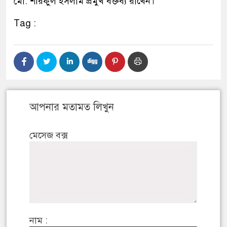
মো. শরিফুল ইসলাম প্রমুখ বক্তব্য রাখেন।
Tag :
আপনার মতামত লিখুন
মেসেজ বক্স
নাম :