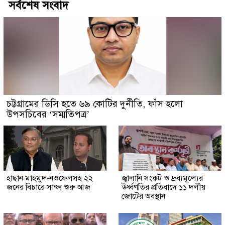
সর্বশেষ সংবাদ
চট্টগ্রামের ডিসি হতে ৬৯ কোটির দুর্নীতি, ফাঁস হলো
উপসচিবের ‘সম্মতিপত্র’
হাছান মাহমুদ-নওফেলসহ ২২
জ্বালানি সংকট ও দ্রব্যমূল্যের
জনের বিচারে সাক্ষ্য শুরু আজ
ঊর্ধ্বগতির প্রতিবাদে ১১ দলীয়
জোটের অবস্থান