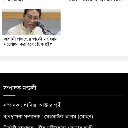
আগামী প্রজন্মের স্বার্থেই সংবিধান
সংশোধন করা হবে : চিফ হুইপ
সম্পাদক মন্ডলী
সম্পাদক : খাদিজা আক্তার পূর্ণী
ব্যবস্থাপনা সম্পাদক : মেছমাউল আলম (মোহন)
নির্বাহী সম্পাদক : বীর মুক্তিযোদ্ধা জোনাস ঢাকী