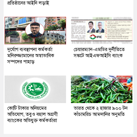
প্রতিষ্ঠানের আইনি লড়াই
দুর্যোগ ব্যবস্থাপনা কর্মকর্তা
চেয়ারম্যান-এমডির দুর্নীতিতে
মনিরুজ্জামানের অস্বাভাবিক
সঙ্কটে আইএফআইসি ব্যাংক
সম্পদের পাহাড়
কোটি টাকার অনিয়মের
ভারত থেকে ২ হাজার ৯০০ টন
অভিযোগ, তবুও বহাল অগ্রণী
কাঁচামরিচ আমদানির অনুমতি
ব্যাংকের অভিযুক্ত কর্মকর্তারা