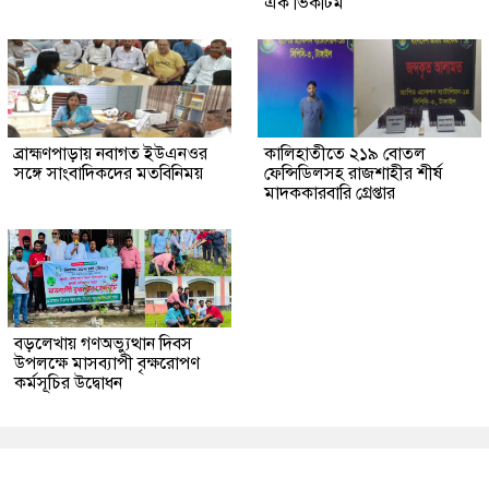
এক ভিকটিম
ব্রাহ্মণপাড়ায় নবাগত ইউএনওর
কালিহাতীতে ২১৯ বোতল
সঙ্গে সাংবাদিকদের মতবিনিময়
ফেন্সিডিলসহ রাজশাহীর শীর্ষ
মাদককারবারি গ্রেপ্তার
বড়লেখায় গণঅভ্যুত্থান দিবস
উপলক্ষে মাসব্যাপী বৃক্ষরোপণ
কর্মসূচির উদ্বোধন