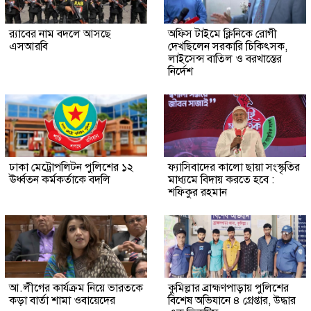
র‍্যাবের নাম বদলে আসছে
অফিস টাইমে ক্লিনিকে রোগী
এসআরবি
দেখছিলেন সরকারি চিকিৎসক,
লাইসেন্স বাতিল ও বরখাস্তের
নির্দেশ
ঢাকা মেট্রোপলিটন পুলিশের ১২
ফ্যাসিবাদের কালো ছায়া সংস্কৃতির
ঊর্ধ্বতন কর্মকর্তাকে বদলি
মাধ্যমে বিদায় করতে হবে :
শফিকুর রহমান
আ.লীগের কার্যক্রম নিয়ে ভারতকে
কুমিল্লার ব্রাহ্মণপাড়ায় পুলিশের
কড়া বার্তা শামা ওবায়েদের
বিশেষ অভিযানে ৪ গ্রেপ্তার, উদ্ধার