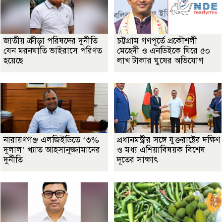
জাতীয় ক্রীড়া পরিষদের দুর্নীতি
চট্টগ্রাম গণপূর্তে প্রকৌশলী
যেন মরনঘাতি ভাইরাসে পরিণত
মেহেদী ও এনডিইকে ঘিরে ৫০
হয়েছে
লাখ টাকার ঘুষের অভিযোগ
নারায়ণগঞ্জ এলজিইডিতে ‘৩%
প্রধানমন্ত্রীর সঙ্গে যুক্তরাষ্ট্রের দক্ষিণ
দুলাল’ খ্যাত আহসানুজ্জামানের
ও মধ্য এশিয়াবিষয়ক বিশেষ
দুর্নীতি
দূতের সাক্ষাৎ