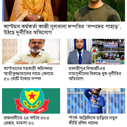
কাস্টমস কর্মকর্তা কাজী সুলতানা দম্পতির ‘সম্পদের পাহাড়’,
উঠছে দুর্নীতির অভিযোগ
কাস্টমসের সহকারী কমিশনার
মাদারীপুর বিআরটিএর
আতীকুজ্জামানের নামে-বেনামে
সামসুদ্দীনের বিরুদ্ধে ঘুষ-দুর্নীতির
৫০ কোটি টাকার সম্পদ
অভিযোগ
রাজধানীতে ২৪ ঘণ্টায় ৪৮৫
স্টার্ক-আফ্রিদিকে ছাড়িয়ে নতুন
গ্রেপ্তার, মামলা ৫০
কীর্তি রশিদ খানের