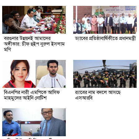
বরগুনার উন্নয়নই আমাদের
ড্যাবের প্রতিষ্ঠাবার্ষিকীতে প্রধানমন্ত্রী
অঙ্গীকার: চীফ হুইপ নুরুল ইসলাম
মণি
বিএনপির নারী এমপিকে আসিফ
র‍্যাবের নাম বদলে আসছে
মাহমুদের আইনি নোটিশ
এসআরবি