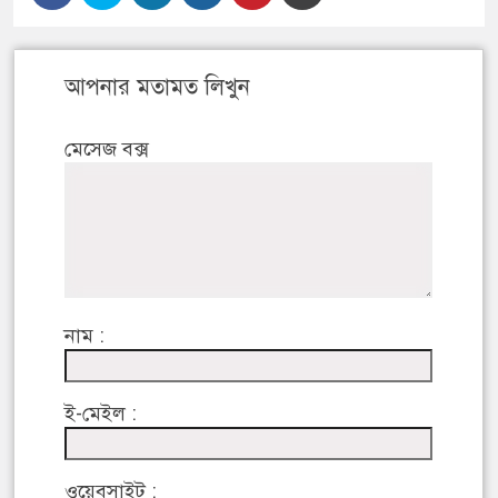
আপনার মতামত লিখুন
মেসেজ বক্স
নাম :
ই-মেইল :
ওয়েবসাইট :