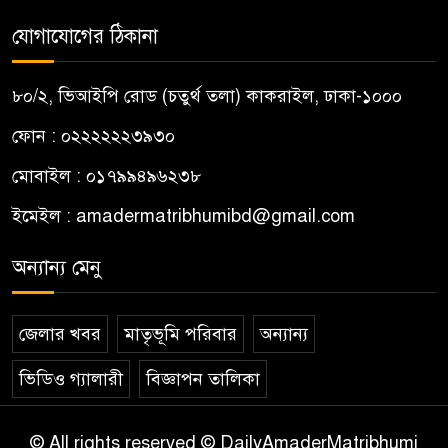
যোগাযোগের ঠিকানা
৮০/২, ভিআইপি রোড (চতুর্থ তলা) কাকরাইল, ঢাকা-১০০০
ফোন : ০২২২২২২৩৯৩০
মোবাইল : ০১৭৯৯৪৯৬২৩৮
ইমেইল :
amadermatribhumibd@gmail.com
অন্যান্য মেনু
জেলার খবর
মাতৃভূমি পরিবার
অন্যান্য
ভিডিও গ্যালারী
বিজ্ঞাপন তালিকা
© All rights reserved © DailyAmaderMatribhumi