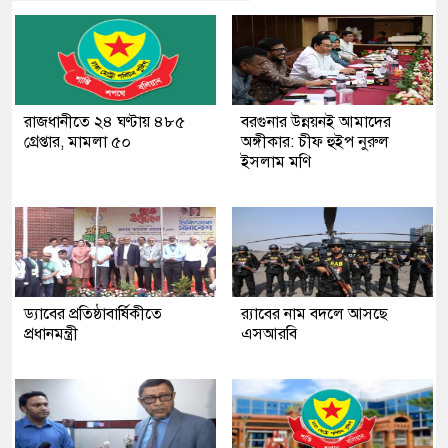
রাজধানীতে ২৪ ঘণ্টায় ৪৮৫
বরগুনার উন্নয়নই আমাদের
গ্রেপ্তার, মামলা ৫০
অঙ্গীকার: চীফ হুইপ নুরুল
ইসলাম মণি
ড্যাবের প্রতিষ্ঠাবার্ষিকীতে
র‍্যাবের নাম বদলে আসছে
প্রধানমন্ত্রী
এসআরবি