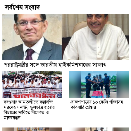
সর্বশেষ সংবাদ
পররাষ্ট্রমন্ত্রীর সঙ্গে ভারতীয় হাইকমিশনারের সাক্ষাৎ
বরগুনার আমতলীতে বস্তাবন্দি
​ব্রাহ্মণপাড়ায় ১০ কেজি গাঁজাসহ
মরদেহ সনাক্ত, স্কুলছাত্র হত্যার
কারবারি গ্রেপ্তার
বিচারের দাবিতে বিক্ষোভ ও
মানববন্ধন