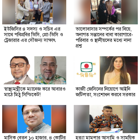
ইউজিসির ৪ সদস্য ও সচিব এর
ভালোবাসার সম্পর্কের পর বিয়ে,
সাথে পবিপ্রবির ভিসি, প্রো-ভিসি ও
অনাগত সন্তানের বাবা কারাগারে-
ট্রেজারার এর সৌজন্য সাক্ষাৎ
পরিবার ও স্থানীয়দের মধ্যে নানা
প্রশ্ন
স্বাস্থ্যমন্ত্রীকে ম্যানেজ করে আবারও
কাজী জেসিনের নিয়োগে আইনি
মাঠে মিঠু সিন্ডিকেট!
জটিলতা, সংশোধন করবে সরকার
মাসিক বেতন ১০ হাজার, ৪ কোটির
হত্যা মামলার আসামি ও সাময়িক