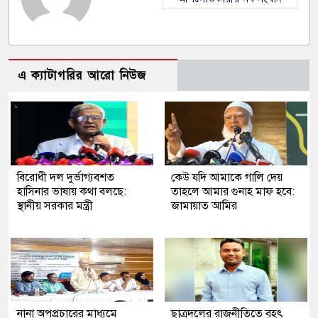
এ ক্যাটাগরির আরো নিউজ
বিরোধী দল দুর্ভাগ্যবশত
কেউ যদি আমাকে গালি দেয়
হাসিনার ভাষায় কথা বলছে:
তাহলে আমার গুনাহ মাফ হবে:
স্থানীয় সরকার মন্ত্রী
জামায়াত আমির
নানা অপপ্রচারের মাধ্যমে
ছাত্রদলের রাজনীতিতে বৃহৎ