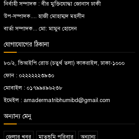
নির্বাহী সম্পাদক : বীর মুক্তিযোদ্ধা জোনাস ঢাকী
উপ-সম্পাদক.... হাজী মোহাম্মদ মহসীন
বার্তা সম্পাদক... মো: মামুন হোসেন
যোগাযোগের ঠিকানা
৮০/২, ভিআইপি রোড (চতুর্থ তলা) কাকরাইল, ঢাকা-১০০০
ফোন : ০২২২২২২৩৯৩০
মোবাইল : ০১৭৯৯৪৯৬২৩৮
ইমেইল :
amadermatribhumibd@gmail.com
অন্যান্য মেনু
জেলার খবর
মাতৃভূমি পরিবার
অন্যান্য