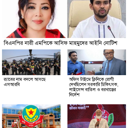
বিএনপির নারী এমপিকে আসিফ মাহমুদের আইনি নোটিশ
র‍্যাবের নাম বদলে আসছে
অফিস টাইমে ক্লিনিকে রোগী
এসআরবি
দেখছিলেন সরকারি চিকিৎসক,
লাইসেন্স বাতিল ও বরখাস্তের
নির্দেশ