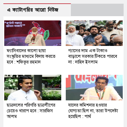
এ ক্যাটাগরির আরো নিউজ
ফ্যাসিবাদের কালো ছায়া
গ্যাসের দাম এক টাকাও
সংস্কৃতির মাধ্যমে বিদায় করতে
বাড়ালে সরকার টিকতে পারবে
হবে : শফিকুর রহমান
না : নাহিদ ইসলাম
ছাত্রদলের পরিণতি ছাত্রলীগের
যাদের কমিশনার হওয়ার
চেয়েও খারাপ হবে : সারজিস
যোগ্যতা ছিল না, তারা উপদেষ্টা
আলম
হয়েছিল : পার্থ