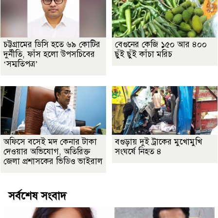
চট্টগ্রামের ডিসি হতে ৬৯ কোটির
বেগুনের কেজি ১৫০ আর ৪০০
দুর্নীতি, ফাঁস হলো উপসচিবের
ছুঁই ছুঁই কাঁচা মরিচ
‘সম্মতিপত্র’
অফিসে বসেই মদ কেনার টাকা
বগুড়ায় দুই ট্রাকের মুখোমুখি
দেওয়ার অভিযোগ, অতিরিক্ত
সংঘর্ষে নিহত ৪
জেলা প্রশাসকের ভিডিও ভাইরাল
সর্বশেষ সংবাদ