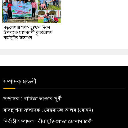
বড়লেখায় গণঅভ্যুত্থান দিবস
উপলক্ষে মাসব্যাপী বৃক্ষরোপণ
কর্মসূচির উদ্বোধন
সম্পাদক মন্ডলী
সম্পাদক : খাদিজা আক্তার পূর্ণী
ব্যবস্থাপনা সম্পাদক : মেছমাউল আলম (মোহন)
নির্বাহী সম্পাদক : বীর মুক্তিযোদ্ধা জোনাস ঢাকী